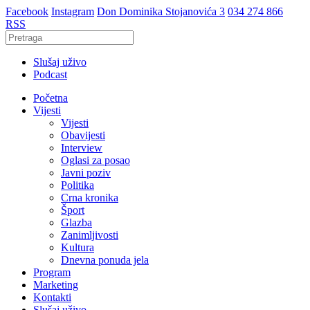
Facebook
Instagram
Don Dominika Stojanovića 3
034 274 866
RSS
Slušaj uživo
Podcast
Početna
Vijesti
Vijesti
Obavijesti
Interview
Oglasi za posao
Javni poziv
Politika
Crna kronika
Šport
Glazba
Zanimljivosti
Kultura
Dnevna ponuda jela
Program
Marketing
Kontakti
Slušaj uživo