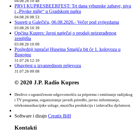
04.08.26 10:48
PRVI KUPRESBEERFEST: Tri dana vrhunske zabave, piva
i „Pivske milje“ u Gradskom parku
04.08.26 08:53
Susreti u Galečiću, 06.08.2026.- Večer pod zvijezdama
03.08.26 10:39
Općina Kupres: Javni natječaj o prodaji neizgrađenog
zemljišta
03.08.26 10:09
Posljednji ispraćaj Huseina Smajića bit će 1. kolovoza u
Bugojnu
31.07.26 12:10
Obavijest o izvanrednom prijevozu
31.07.26 09:08
© 2020 J.P. Radio Kupres
Društvo s ograničenom odgovornošću za pripremu i emitiranje radijskog
i TV programa, organiziranje javnih priredbi, javno informiranje,
telekomunikacijske usluge, muzička produkciju i izdavačku djelatnost.
Software i dizajn
Creatix BiH
Kontakti