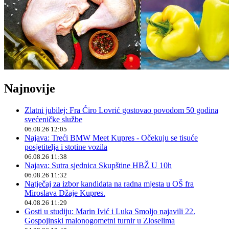
Najnovije
Zlatni jubilej: Fra Ćiro Lovrić gostovao povodom 50 godina
svećeničke službe
06.08.26 12:05
Najava: Treći BMW Meet Kupres - Očekuju se tisuće
posjetitelja i stotine vozila
06.08.26 11:38
Najava: Sutra sjednica Skupštine HBŽ U 10h
06.08.26 11:32
Natječaj za izbor kandidata na radna mjesta u OŠ fra
Miroslava Džaje Kupres.
04.08.26 11:29
Gosti u studiju: Marin Ivić i Luka Smoljo najavili 22.
Gospojinski malonogometni turnir u Zloselima