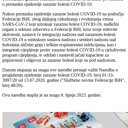
o prestanku epidemije zarazne bolesti COVID-19.
Nakon prestanka epidemije zarazne bolesti COVID-19 na području
Federacije BiH, zbog daljnjeg cirkuliranja i evoluiranja virusa
SARS-CoV-2 koji uzrokuje zaraznu bolest COVID-19, nadležni
organi u sektoru zdravstva u Federaciji BiH, kroz svoje redovite
aktivnosti, nastavit će integraciju nadzora nad zaraznom bolesti
COVID-19 u rutinskom sustavu nadzora i sentinel nadzora nad
bolestima sličnim gripi i teškim respiratornim infekcijama, kao i
integrirati cijepljenje protiv zarazne bolesti COVID-19 u cjeloživotni
program cijepljenja, te održati i nastaviti jačati kapacitete za
pripravnost i odgovor za zarazne bolesti koje su pod nadzorom.
Danom stupanja na snagu ove naredbe prestaje važiti Naredba o
proglašenju epidemije zarazne bolesti COVID-19, broj 01-33-
3997/20 od 13.07.2020. godine ("Službene novine Federacije BiH",
broj 48/20).
Ova naredba stupila je na snagu 8. lipnja 2023. godine.