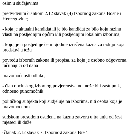
osim u slučajevima
predviđenim člankom 2.12 stavak (4) Izbornog zakona Bosne i
Hercegovine;
- koja je aktualni kandidat ili je bio kandidat za bilo koju razinu
vlasti na posljednjim općim i/ili posljednjim lokalnim izborima;
- kojoj je u posljednje četiri godine izrečena kazna za radnju koja
predstavlja težu
povredu izbornih zakona ili propisa, za koju je osobno odgovorna,
računajući od dana
pravomoćnosti odluke;
- član općinskog izbornog povjerenstva ne može biti zastupnik,
odnosno punomoćnik
političkog subjekta koji sudjeluje na izborima, niti osoba koja je
pravomoćnom
sudskom presudom osuđena na kaznu zatvora u trajanju od šest
mjeseci ili duže
(članak 2.12 stavak 7. Izbornog zakona BiH).