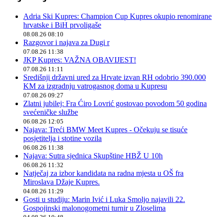
Adria Ski Kupres: Champion Cup Kupres okupio renomirane
hrvatske i BiH prvoligaše
08.08.26 08:10
Razgovor i najava za Dugi r
07.08.26 11:38
JKP Kupres: VAŽNA OBAVIJEST!
07.08.26 11:11
Središnji državni ured za Hrvate izvan RH odobrio 390.000
KM za izgradnju vatrogasnog doma u Kupresu
07.08.26 09:27
Zlatni jubilej: Fra Ćiro Lovrić gostovao povodom 50 godina
svećeničke službe
06.08.26 12:05
Najava: Treći BMW Meet Kupres - Očekuju se tisuće
posjetitelja i stotine vozila
06.08.26 11:38
Najava: Sutra sjednica Skupštine HBŽ U 10h
06.08.26 11:32
Natječaj za izbor kandidata na radna mjesta u OŠ fra
Miroslava Džaje Kupres.
04.08.26 11:29
Gosti u studiju: Marin Ivić i Luka Smoljo najavili 22.
Gospojinski malonogometni turnir u Zloselima