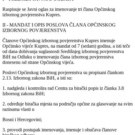
Raspisuje se Javni oglas za imenovanje tri člana Općinskog
izbornog povjerenstva Kupres.
II - MANDAT I OPIS POSLOVA ČLANA OPĆINSKOG
IZBORNOG POVJERENSTVA
Članove Općinskog izbornog povjerenstva Kupres imenuje
Općinsko vijeće Kupres, na mandat od 7 (sedam) godina, a isti teče
od dana dobivanja suglasnosti Središnjeg izbornog povjerenstva
BiH na Odluku o imenovanju člana izbornog povjerenstva
donesenu od strane Općinskog vijeća.
Poslovi Općinskog izbornog povjerenstva su propisani člankom
2.13. Izbornog zakona BiH, a isti su:
1. nadgleda i kontrolira rad Centra za birački popis iz članka 3.8
Izbornog zakona BiH;
2. određuje biračka mjesta na području općine za glasovanje na svim
razinama vlasti u
Bosni i Hercegovini;
3. provodi postupak imenovanja, imenuje i obučava članove