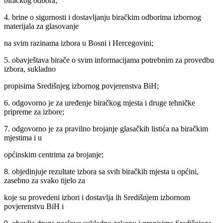
biračkog odbora;
4. brine o sigurnosti i dostavljanju biračkim odborima izbornog
materijala za glasovanje
na svim razinama izbora u Bosni i Hercegovini;
5. obavještava birače o svim informacijama potrebnim za provedbu
izbora, sukladno
propisima Središnjeg izbornog povjerenstva BiH;
6. odgovorno je za uređenje biračkog mjesta i druge tehničke
pripreme za izbore;
7. odgovorno je za pravilno brojanje glasačkih listića na biračkim
mjestima i u
općinskim centrima za brojanje;
8. objedinjuje rezultate izbora sa svih biračkih mjesta u općini,
zasebno za svako tijelo za
koje su provedeni izbori i dostavlja ih Središnjem izbornom
povjerenstvu BiH i