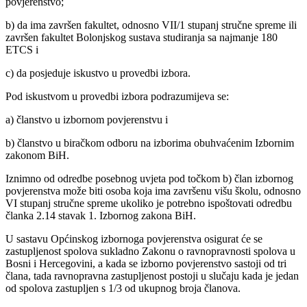
povjerenstvo;
b) da ima završen fakultet, odnosno VII/1 stupanj stručne spreme ili
završen fakultet Bolonjskog sustava studiranja sa najmanje 180
ETCS i
c) da posjeduje iskustvo u provedbi izbora.
Pod iskustvom u provedbi izbora podrazumijeva se:
a) članstvo u izbornom povjerenstvu i
b) članstvo u biračkom odboru na izborima obuhvaćenim Izbornim
zakonom BiH.
Iznimno od odredbe posebnog uvjeta pod točkom b) član izbornog
povjerenstva može biti osoba koja ima završenu višu školu, odnosno
VI stupanj stručne spreme ukoliko je potrebno ispoštovati odredbu
članka 2.14 stavak 1. Izbornog zakona BiH.
U sastavu Općinskog izbornoga povjerenstva osigurat će se
zastupljenost spolova sukladno Zakonu o ravnopravnosti spolova u
Bosni i Hercegovini, a kada se izborno povjerenstvo sastoji od tri
člana, tada ravnopravna zastupljenost postoji u slučaju kada je jedan
od spolova zastupljen s 1/3 od ukupnog broja članova.