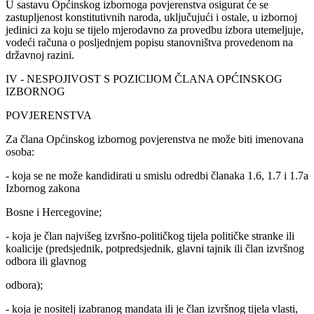
U sastavu Općinskog izbornoga povjerenstva osigurat će se
zastupljenost konstitutivnih naroda, uključujući i ostale, u izbornoj
jedinici za koju se tijelo mjerodavno za provedbu izbora utemeljuje,
vodeći računa o posljednjem popisu stanovništva provedenom na
državnoj razini.
IV - NESPOJIVOST S POZICIJOM ČLANA OPĆINSKOG
IZBORNOG
POVJERENSTVA
Za člana Općinskog izbornog povjerenstva ne može biti imenovana
osoba:
- koja se ne može kandidirati u smislu odredbi članaka 1.6, 1.7 i 1.7a
Izbornog zakona
Bosne i Hercegovine;
- koja je član najvišeg izvršno-političkog tijela političke stranke ili
koalicije (predsjednik, potpredsjednik, glavni tajnik ili član izvršnog
odbora ili glavnog
odbora);
- koja je nositelj izabranog mandata ili je član izvršnog tijela vlasti,