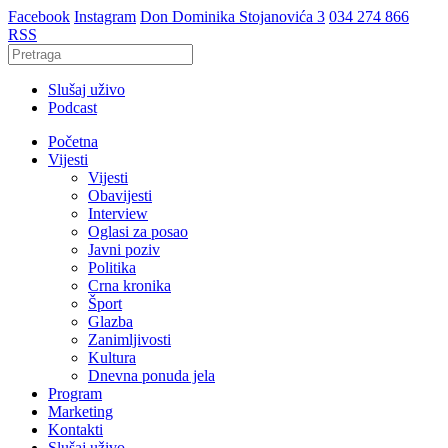
Facebook
Instagram
Don Dominika Stojanovića 3
034 274 866
RSS
Slušaj uživo
Podcast
Početna
Vijesti
Vijesti
Obavijesti
Interview
Oglasi za posao
Javni poziv
Politika
Crna kronika
Šport
Glazba
Zanimljivosti
Kultura
Dnevna ponuda jela
Program
Marketing
Kontakti
Slušaj uživo