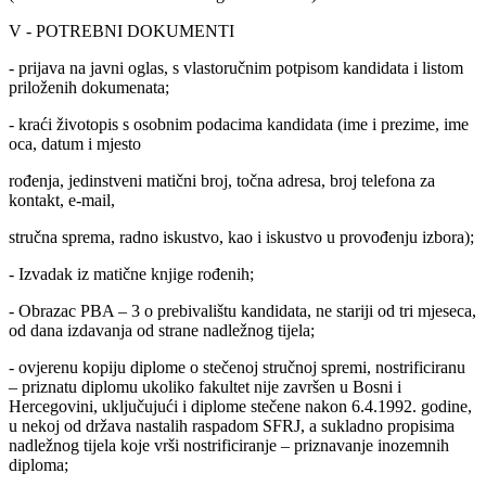
V - POTREBNI DOKUMENTI
- prijava na javni oglas, s vlastoručnim potpisom kandidata i listom
priloženih dokumenata;
- kraći životopis s osobnim podacima kandidata (ime i prezime, ime
oca, datum i mjesto
rođenja, jedinstveni matični broj, točna adresa, broj telefona za
kontakt, e-mail,
stručna sprema, radno iskustvo, kao i iskustvo u provođenju izbora);
- Izvadak iz matične knjige rođenih;
- Obrazac PBA – 3 o prebivalištu kandidata, ne stariji od tri mjeseca,
od dana izdavanja od strane nadležnog tijela;
- ovjerenu kopiju diplome o stečenoj stručnoj spremi, nostrificiranu
– priznatu diplomu ukoliko fakultet nije završen u Bosni i
Hercegovini, uključujući i diplome stečene nakon 6.4.1992. godine,
u nekoj od država nastalih raspadom SFRJ, a sukladno propisima
nadležnog tijela koje vrši nostrificiranje – priznavanje inozemnih
diploma;