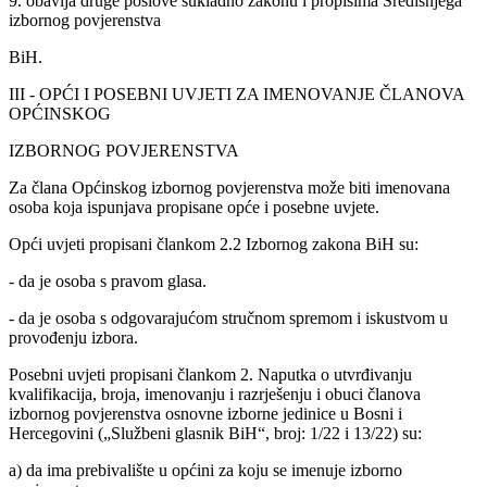
9. obavlja druge poslove sukladno zakonu i propisima Središnjega
izbornog povjerenstva
BiH.
III - OPĆI I POSEBNI UVJETI ZA IMENOVANJE ČLANOVA
OPĆINSKOG
IZBORNOG POVJERENSTVA
Za člana Općinskog izbornog povjerenstva može biti imenovana
osoba koja ispunjava propisane opće i posebne uvjete.
Opći uvjeti propisani člankom 2.2 Izbornog zakona BiH su:
- da je osoba s pravom glasa.
- da je osoba s odgovarajućom stručnom spremom i iskustvom u
provođenju izbora.
Posebni uvjeti propisani člankom 2. Naputka o utvrđivanju
kvalifikacija, broja, imenovanju i razrješenju i obuci članova
izbornog povjerenstva osnovne izborne jedinice u Bosni i
Hercegovini („Službeni glasnik BiH“, broj: 1/22 i 13/22) su:
a) da ima prebivalište u općini za koju se imenuje izborno