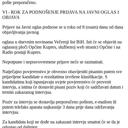
pošte preporučeno.
VI - ROK ZA PODNOŠENJE PRIJAVA NA JAVNI OGLAS I
OBJAVA
Prijave na Javni oglas podnose se u roku od 8 (osam) dana od dana
objavljivanja javnog
oglasa u dnevnim novinama Večernji list BiH. Isti će se objaviti na
oglasnoj ploči Općine Kupres, službenoj web stranici Općine i na
Radio postaji Kupres.
Nepotpune i nepravovremene prijave neće se razmatrati.
Natječajno povjerenstvo je obvezno obavijestiti pisanim putem sve
prijavljene kandidate o rezultatima izvršene klasifikacije. S
kandidatima koji ispunjavaju uvjete povjerenstvo će provesti
intervju, a istima će dostaviti pisani poziv koji će sadržavati datum i
termin zakazanog intervjua.
Poziv za intervju se dostavlja preporučeno poštom, e-mailom ili
putem telefaks aparata najkasnije 3 dana prije dana održavanja
intervjua.
Za kandidata koji ne dođe na zakazani intervju smatrat će se da je
odustao od daljnjeg