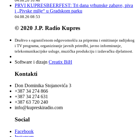
04.08.26 10:48
PRVI KUPRESBEERFEST: Tri dana vrhunske zabave, piva
i „Pivske milje“ u Gradskom parku
04.08.26 08:53
© 2020 J.P. Radio Kupres
Društvo s ograničenom odgovornošću za pripremu i emitiranje radijskog
i TV programa, organiziranje javnih priredbi, javno informiranje,
telekomunikacijske usluge, muzička produkciju i izdavačku djelatnost.
Software i dizajn
Creatix BiH
Kontakti
Don Dominika Stojanovića 3
+387 34 274 866
+387 34 274 631
+387 63 720 240
info@kupreskiradio.com
Social
Facebook
Instagram