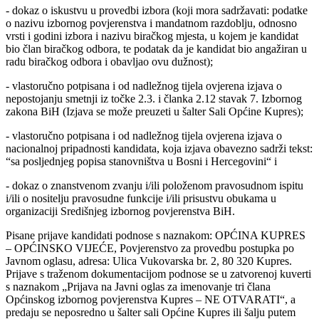
- dokaz o iskustvu u provedbi izbora (koji mora sadržavati: podatke
o nazivu izbornog povjerenstva i mandatnom razdoblju, odnosno
vrsti i godini izbora i nazivu biračkog mjesta, u kojem je kandidat
bio član biračkog odbora, te podatak da je kandidat bio angažiran u
radu biračkog odbora i obavljao ovu dužnost);
- vlastoručno potpisana i od nadležnog tijela ovjerena izjava o
nepostojanju smetnji iz točke 2.3. i članka 2.12 stavak 7. Izbornog
zakona BiH (Izjava se može preuzeti u šalter Sali Općine Kupres);
- vlastoručno potpisana i od nadležnog tijela ovjerena izjava o
nacionalnoj pripadnosti kandidata, koja izjava obavezno sadrži tekst:
“sa posljednjeg popisa stanovništva u Bosni i Hercegovini“ i
- dokaz o znanstvenom zvanju i/ili položenom pravosudnom ispitu
i/ili o nositelju pravosudne funkcije i/ili prisustvu obukama u
organizaciji Središnjeg izbornog povjerenstva BiH.
Pisane prijave kandidati podnose s naznakom: OPĆINA KUPRES
– OPĆINSKO VIJEĆE, Povjerenstvo za provedbu postupka po
Javnom oglasu, adresa: Ulica Vukovarska br. 2, 80 320 Kupres.
Prijave s traženom dokumentacijom podnose se u zatvorenoj kuverti
s naznakom „Prijava na Javni oglas za imenovanje tri člana
Općinskog izbornog povjerenstva Kupres – NE OTVARATI“, a
predaju se neposredno u šalter sali Općine Kupres ili šalju putem