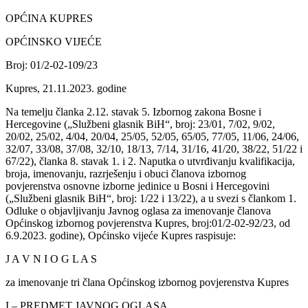
OPĆINA KUPRES
OPĆINSKO VIJEĆE
Broj: 01/2-02-109/23
Kupres, 21.11.2023. godine
Na temelju članka 2.12. stavak 5. Izbornog zakona Bosne i
Hercegovine („Službeni glasnik BiH“, broj: 23/01, 7/02, 9/02,
20/02, 25/02, 4/04, 20/04, 25/05, 52/05, 65/05, 77/05, 11/06, 24/06,
32/07, 33/08, 37/08, 32/10, 18/13, 7/14, 31/16, 41/20, 38/22, 51/22 i
67/22), članka 8. stavak 1. i 2. Naputka o utvrđivanju kvalifikacija,
broja, imenovanju, razrješenju i obuci članova izbornog
povjerenstva osnovne izborne jedinice u Bosni i Hercegovini
(„Službeni glasnik BiH“, broj: 1/22 i 13/22), a u svezi s člankom 1.
Odluke o objavljivanju Javnog oglasa za imenovanje članova
Općinskog izbornog povjerenstva Kupres, broj:01/2-02-92/23, od
6.9.2023. godine), Općinsko vijeće Kupres raspisuje:
J A V N I O G L A S
za imenovanje tri člana Općinskog izbornog povjerenstva Kupres
I – PREDMET JAVNOG OGLASA