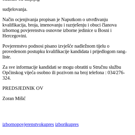
sudjelovanja.
Način ocjenjivanja propisan je Naputkom o utvrđivanju
kvalifikacija, broja, imenovanju i razrješenju i obuci članova
izbornog povjerenstva osnovne izborne jedinice u Bosni i
Hercegovini.
Povjerenstvo podnosi pisano izvješće nadležnom tijelu o
provedenom postupku kvalifikacije kandidata i prijedlogom rang-
liste.
Za sve informacije kandidati se mogu obratiti u Stručnu službu
Općinskog vijeća osobno ili pozivom na broj telefona : 034/276-
324.
PREDSJEDNIK OV
Zoran Mišić
izbornopovjerenstvokupres
izborikupres