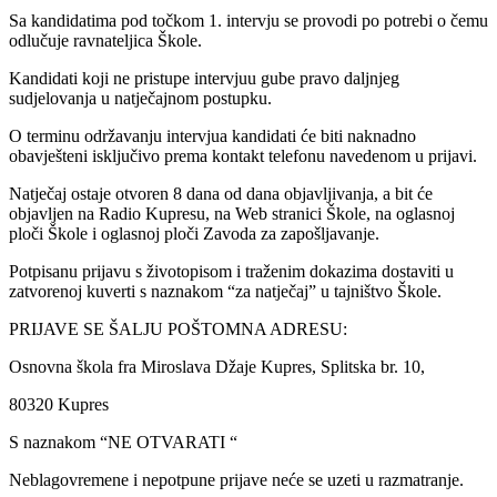
Sa kandidatima pod točkom 1. intervju se provodi po potrebi o čemu
odlučuje ravnateljica Škole.
Kandidati koji ne pristupe intervjuu gube pravo daljnjeg
sudjelovanja u natječajnom postupku.
O terminu održavanju intervjua kandidati će biti naknadno
obavješteni isključivo prema kontakt telefonu navedenom u prijavi.
Natječaj ostaje otvoren 8 dana od dana objavljivanja, a bit će
objavljen na Radio Kupresu, na Web stranici Škole, na oglasnoj
ploči Škole i oglasnoj ploči Zavoda za zapošljavanje.
Potpisanu prijavu s životopisom i traženim dokazima dostaviti u
zatvorenoj kuverti s naznakom “za natječaj” u tajništvo Škole.
PRIJAVE SE ŠALJU POŠTOMNA ADRESU:
Osnovna škola fra Miroslava Džaje Kupres, Splitska br. 10,
80320 Kupres
S naznakom “NE OTVARATI “
Neblagovremene i nepotpune prijave neće se uzeti u razmatranje.