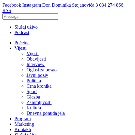
Facebook
Instagram
Don Dominika Stojanovića 3
034 274 866
RSS
Slušaj uživo
Podcast
Početna
Vijesti
Vijesti
Obavijesti
Interview
Oglasi za posao
Javni poziv
Politika
Crna kronika
Šport
Glazba
Zanimljivosti
Kultura
Dnevna ponuda jela
Program
Marketing
Kontakti
Slušaj uživo