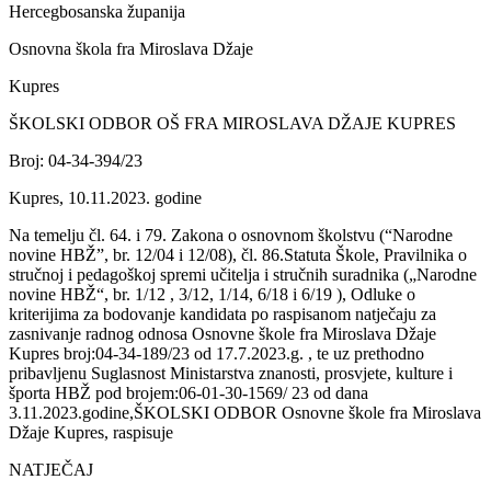
Hercegbosanska županija
Osnovna škola fra Miroslava Džaje
Kupres
ŠKOLSKI ODBOR OŠ FRA MIROSLAVA DŽAJE KUPRES
Broj: 04-34-394/23
Kupres, 10.11.2023. godine
Na temelju čl. 64. i 79. Zakona o osnovnom školstvu (“Narodne
novine HBŽ”, br. 12/04 i 12/08), čl. 86.Statuta Škole, Pravilnika o
stručnoj i pedagoškoj spremi učitelja i stručnih suradnika („Narodne
novine HBŽ“, br. 1/12 , 3/12, 1/14, 6/18 i 6/19 ), Odluke o
kriterijima za bodovanje kandidata po raspisanom natječaju za
zasnivanje radnog odnosa Osnovne škole fra Miroslava Džaje
Kupres broj:04-34-189/23 od 17.7.2023.g. , te uz prethodno
pribavljenu Suglasnost Ministarstva znanosti, prosvjete, kulture i
športa HBŽ pod brojem:06-01-30-1569/ 23 od dana
3.11.2023.godine,ŠKOLSKI ODBOR Osnovne škole fra Miroslava
Džaje Kupres, raspisuje
NATJEČAJ