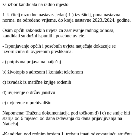
za izbor kandidata na radno mjesto
1. Učitelj razredne nastave- jedan( 1 ) izvršitelj, puna nastavna
norma, na određeno vrijeme, do kraja nastavne 2023./2024. godine.
Osim općih zakonskih uvjeta za zasnivanje radnog odnosa,
kandidati su dužni ispuniti i posebne uvjete.
- Ispunjavanje općih i posebnih uvjeta natječaja dokazuje se
izvornicima ili ovjerenim preslikama:
a) potpisana prijava na natječaj
b) životopis s adresom i kontakt telefonom
c) izvadak iz matične knjige rođenih
d) uvjerenje o državljanstvu
e) uvjerenje o prebivalištu
Napomena: Tražena dokumentacija pod točkom d) i e) ne smije biti
starija od 6 mjeseci od dana izdavanja do dana prijavljivanja na
Natječaj.
-Kandidati pod rednim brojem 1. trebaju imati odgovarajuću stručnu