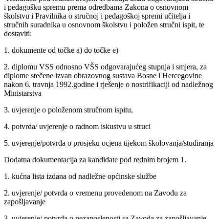
i pedagošku spremu prema odredbama Zakona o osnovnom
školstvu i Pravilnika o stručnoj i pedagoškoj spremi učitelja i
stručnih suradnika u osnovnom školstvu i položen stručni ispit, te
dostaviti:
1. dokumente od točke a) do točke e)
2. diplomu VSS odnosno VŠS odgovarajućeg stupnja i smjera, za
diplome stečene izvan obrazovnog sustava Bosne i Hercegovine
nakon 6. travnja 1992.godine i rješenje o nostrifikaciji od nadležnog
Ministarstva
3. uvjerenje o položenom stručnom ispitu,
4. potvrda/ uvjerenje o radnom iskustvu u struci
5. uvjerenje/potvrda o prosjeku ocjena tijekom školovanja/studiranja
Dodatna dokumentacija za kandidate pod rednim brojem 1.
1. kućna lista izdana od nadležne općinske službe
2. uvjerenje/ potvrda o vremenu provedenom na Zavodu za
zapošljavanje
3. uvjerenje/ potvrda o nezaposlenosti sa Zavoda za zapošljavanje,