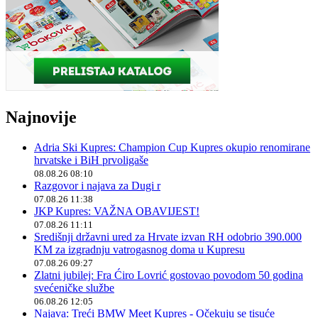
Najnovije
Adria Ski Kupres: Champion Cup Kupres okupio renomirane
hrvatske i BiH prvoligaše
08.08.26 08:10
Razgovor i najava za Dugi r
07.08.26 11:38
JKP Kupres: VAŽNA OBAVIJEST!
07.08.26 11:11
Središnji državni ured za Hrvate izvan RH odobrio 390.000
KM za izgradnju vatrogasnog doma u Kupresu
07.08.26 09:27
Zlatni jubilej: Fra Ćiro Lovrić gostovao povodom 50 godina
svećeničke službe
06.08.26 12:05
Najava: Treći BMW Meet Kupres - Očekuju se tisuće