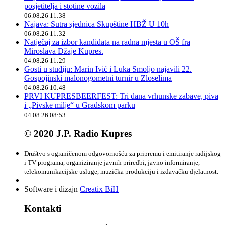
posjetitelja i stotine vozila
06.08.26 11:38
Najava: Sutra sjednica Skupštine HBŽ U 10h
06.08.26 11:32
Natječaj za izbor kandidata na radna mjesta u OŠ fra
Miroslava Džaje Kupres.
04.08.26 11:29
Gosti u studiju: Marin Ivić i Luka Smoljo najavili 22.
Gospojinski malonogometni turnir u Zloselima
04.08.26 10:48
PRVI KUPRESBEERFEST: Tri dana vrhunske zabave, piva
i „Pivske milje“ u Gradskom parku
04.08.26 08:53
© 2020 J.P. Radio Kupres
Društvo s ograničenom odgovornošću za pripremu i emitiranje radijskog
i TV programa, organiziranje javnih priredbi, javno informiranje,
telekomunikacijske usluge, muzička produkciju i izdavačku djelatnost.
Software i dizajn
Creatix BiH
Kontakti