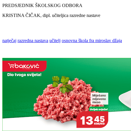
PREDSJEDNIK ŠKOLSKOG ODBORA
KRISTINA ČIČAK, dipl. učiteljica razredne nastave
natječaj
razredna nastava
učitelj
osnovna škola fra miroslav džaja