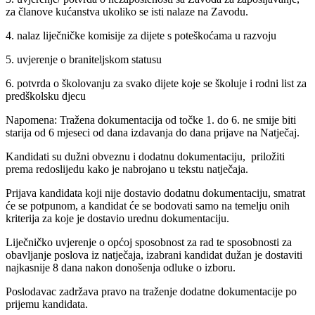
za članove kućanstva ukoliko se isti nalaze na Zavodu.
4. nalaz liječničke komisije za dijete s poteškoćama u razvoju
5. uvjerenje o braniteljskom statusu
6. potvrda o školovanju za svako dijete koje se školuje i rodni list za
predškolsku djecu
Napomena: Tražena dokumentacija od točke 1. do 6. ne smije biti
starija od 6 mjeseci od dana izdavanja do dana prijave na Natječaj.
Kandidati su dužni obveznu i dodatnu dokumentaciju, priložiti
prema redoslijedu kako je nabrojano u tekstu natječaja.
Prijava kandidata koji nije dostavio dodatnu dokumentaciju, smatrat
će se potpunom, a kandidat će se bodovati samo na temelju onih
kriterija za koje je dostavio urednu dokumentaciju.
Liječničko uvjerenje o općoj sposobnost za rad te sposobnosti za
obavljanje poslova iz natječaja, izabrani kandidat dužan je dostaviti
najkasnije 8 dana nakon donošenja odluke o izboru.
Poslodavac zadržava pravo na traženje dodatne dokumentacije po
prijemu kandidata.