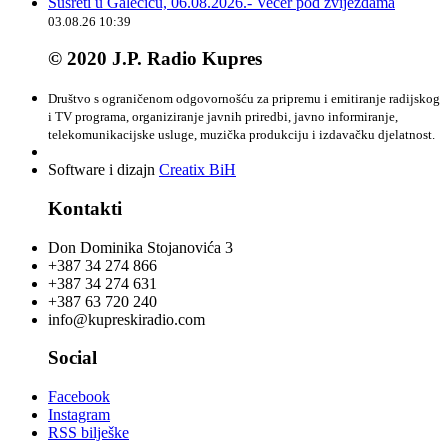
Susreti u Galečiću, 06.08.2026.- Večer pod zvijezdama
03.08.26 10:39
© 2020 J.P. Radio Kupres
Društvo s ograničenom odgovornošću za pripremu i emitiranje radijskog
i TV programa, organiziranje javnih priredbi, javno informiranje,
telekomunikacijske usluge, muzička produkciju i izdavačku djelatnost.
Software i dizajn
Creatix BiH
Kontakti
Don Dominika Stojanovića 3
+387 34 274 866
+387 34 274 631
+387 63 720 240
info@kupreskiradio.com
Social
Facebook
Instagram
RSS bilješke