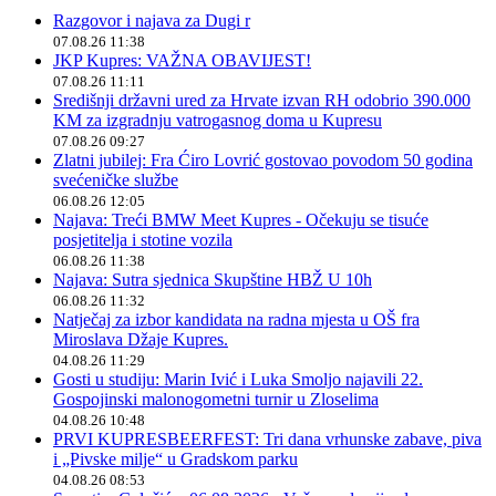
Razgovor i najava za Dugi r
07.08.26 11:38
JKP Kupres: VAŽNA OBAVIJEST!
07.08.26 11:11
Središnji državni ured za Hrvate izvan RH odobrio 390.000
KM za izgradnju vatrogasnog doma u Kupresu
07.08.26 09:27
Zlatni jubilej: Fra Ćiro Lovrić gostovao povodom 50 godina
svećeničke službe
06.08.26 12:05
Najava: Treći BMW Meet Kupres - Očekuju se tisuće
posjetitelja i stotine vozila
06.08.26 11:38
Najava: Sutra sjednica Skupštine HBŽ U 10h
06.08.26 11:32
Natječaj za izbor kandidata na radna mjesta u OŠ fra
Miroslava Džaje Kupres.
04.08.26 11:29
Gosti u studiju: Marin Ivić i Luka Smoljo najavili 22.
Gospojinski malonogometni turnir u Zloselima
04.08.26 10:48
PRVI KUPRESBEERFEST: Tri dana vrhunske zabave, piva
i „Pivske milje“ u Gradskom parku
04.08.26 08:53