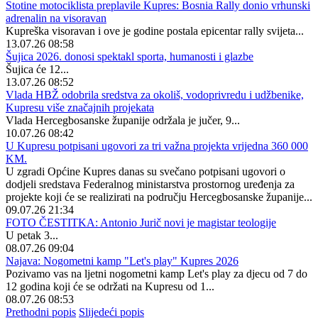
Stotine motociklista preplavile Kupres: Bosnia Rally donio vrhunski
adrenalin na visoravan
Kupreška visoravan i ove je godine postala epicentar rally svijeta...
13.07.26 08:58
Šujica 2026. donosi spektakl sporta, humanosti i glazbe
Šujica će 12...
13.07.26 08:52
Vlada HBŽ odobrila sredstva za okoliš, vodoprivredu i udžbenike,
Kupresu više značajnih projekata
Vlada Hercegbosanske županije održala je jučer, 9...
10.07.26 08:42
U Kupresu potpisani ugovori za tri važna projekta vrijedna 360 000
KM.
U zgradi Općine Kupres danas su svečano potpisani ugovori o
dodjeli sredstava Federalnog ministarstva prostornog uređenja za
projekte koji će se realizirati na području Hercegbosanske županije...
09.07.26 21:34
FOTO ČESTITKA: Antonio Jurič novi je magistar teologije
U petak 3...
08.07.26 09:04
Najava: Nogometni kamp "Let's play" Kupres 2026
Pozivamo vas na ljetni nogometni kamp Let's play za djecu od 7 do
12 godina koji će se održati na Kupresu od 1...
08.07.26 08:53
Prethodni popis
Slijedeći popis