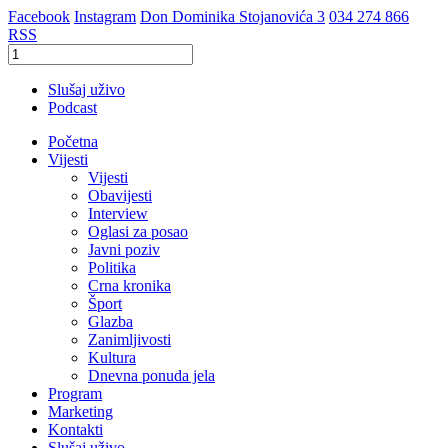
Facebook
Instagram
Don Dominika Stojanovića 3
034 274 866
RSS
Slušaj uživo
Podcast
Početna
Vijesti
Vijesti
Obavijesti
Interview
Oglasi za posao
Javni poziv
Politika
Crna kronika
Šport
Glazba
Zanimljivosti
Kultura
Dnevna ponuda jela
Program
Marketing
Kontakti
Slušaj uživo