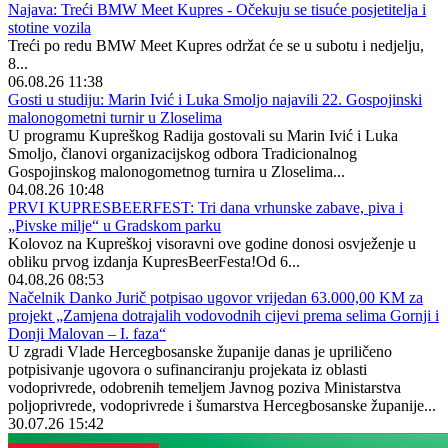
Najava: Treći BMW Meet Kupres - Očekuju se tisuće posjetitelja i
stotine vozila
Treći po redu BMW Meet Kupres održat će se u subotu i nedjelju,
8...
06.08.26 11:38
Gosti u studiju: Marin Ivić i Luka Smoljo najavili 22. Gospojinski
malonogometni turnir u Zloselima
U programu Kupreškog Radija gostovali su Marin Ivić i Luka
Smoljo, članovi organizacijskog odbora Tradicionalnog
Gospojinskog malonogometnog turnira u Zloselima...
04.08.26 10:48
PRVI KUPRESBEERFEST: Tri dana vrhunske zabave, piva i
„Pivske milje“ u Gradskom parku
Kolovoz na Kupreškoj visoravni ove godine donosi osvježenje u
obliku prvog izdanja KupresBeerFesta!Od 6...
04.08.26 08:53
Načelnik Danko Jurič potpisao ugovor vrijedan 63.000,00 KM za
projekt „Zamjena dotrajalih vodovodnih cijevi prema selima Gornji i
Donji Malovan – I. faza“
U zgradi Vlade Hercegbosanske županije danas je upriličeno
potpisivanje ugovora o sufinanciranju projekata iz oblasti
vodoprivrede, odobrenih temeljem Javnog poziva Ministarstva
poljoprivrede, vodoprivrede i šumarstva Hercegbosanske županije...
30.07.26 15:42