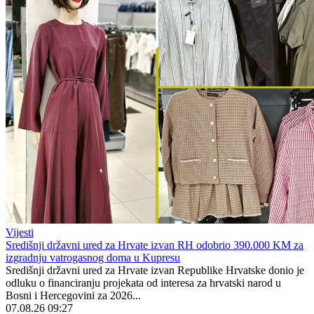
Vijesti
Središnji državni ured za Hrvate izvan RH odobrio 390.000 KM za
izgradnju vatrogasnog doma u Kupresu
Središnji državni ured za Hrvate izvan Republike Hrvatske donio je
odluku o financiranju projekata od interesa za hrvatski narod u
Bosni i Hercegovini za 2026...
07.08.26 09:27