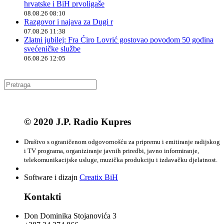
hrvatske i BiH prvoligaše
08.08.26 08:10
Razgovor i najava za Dugi r
07.08.26 11:38
Zlatni jubilej: Fra Ćiro Lovrić gostovao povodom 50 godina
svećeničke službe
06.08.26 12:05
© 2020 J.P. Radio Kupres
Društvo s ograničenom odgovornošću za pripremu i emitiranje radijskog
i TV programa, organiziranje javnih priredbi, javno informiranje,
telekomunikacijske usluge, muzička produkciju i izdavačku djelatnost.
Software i dizajn
Creatix BiH
Kontakti
Don Dominika Stojanovića 3