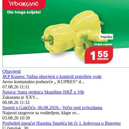
Obavijesti
JKP Kupres: Važna obavijest o kontroli potrošnje vode
Javno komunalno poduzeće „ KUPRES“ d...
07.08.26 11:11
Najava: Sutra sjednica Skupštine HBŽ u 10h
Zakazana je XXV...
06.08.26 11:32
Susreti u Galečiću, 06.08.2026.- Večer pod zvijezdama
Najavni razgovor sa voditeljem, klape sv...
03.08.26 10:39
Posljednji ispraćaj Huseina Smajića bit će 1. kolovoza u Bugojnu
U četvrtak, 30...