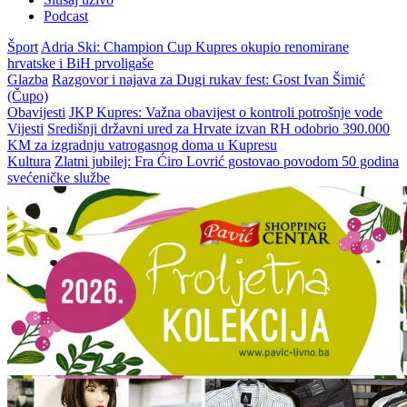
Podcast
Šport
Adria Ski: Champion Cup Kupres okupio renomirane
hrvatske i BiH prvoligaše
Glazba
Razgovor i najava za Dugi rukav fest: Gost Ivan Šimić
(Čupo)
Obavijesti
JKP Kupres: Važna obavijest o kontroli potrošnje vode
Vijesti
Središnji državni ured za Hrvate izvan RH odobrio 390.000
KM za izgradnju vatrogasnog doma u Kupresu
Kultura
Zlatni jubilej: Fra Ćiro Lovrić gostovao povodom 50 godina
svećeničke službe