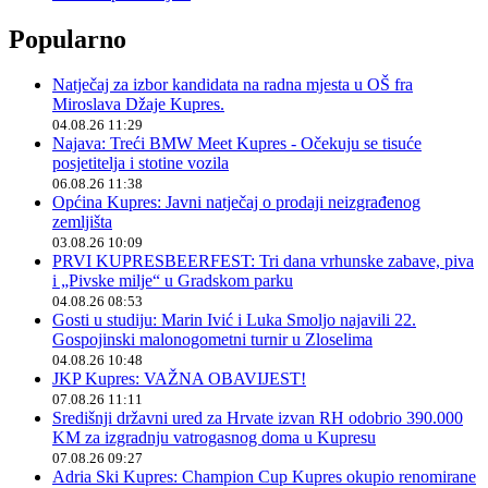
Popularno
Natječaj za izbor kandidata na radna mjesta u OŠ fra
Miroslava Džaje Kupres.
04.08.26 11:29
Najava: Treći BMW Meet Kupres - Očekuju se tisuće
posjetitelja i stotine vozila
06.08.26 11:38
Općina Kupres: Javni natječaj o prodaji neizgrađenog
zemljišta
03.08.26 10:09
PRVI KUPRESBEERFEST: Tri dana vrhunske zabave, piva
i „Pivske milje“ u Gradskom parku
04.08.26 08:53
Gosti u studiju: Marin Ivić i Luka Smoljo najavili 22.
Gospojinski malonogometni turnir u Zloselima
04.08.26 10:48
JKP Kupres: VAŽNA OBAVIJEST!
07.08.26 11:11
Središnji državni ured za Hrvate izvan RH odobrio 390.000
KM za izgradnju vatrogasnog doma u Kupresu
07.08.26 09:27
Adria Ski Kupres: Champion Cup Kupres okupio renomirane