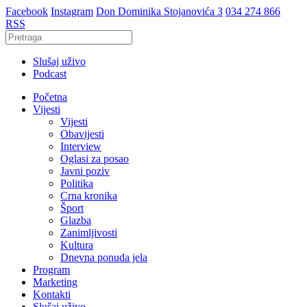
Facebook
Instagram
Don Dominika Stojanovića 3
034 274 866
RSS
Slušaj uživo
Podcast
Početna
Vijesti
Vijesti
Obavijesti
Interview
Oglasi za posao
Javni poziv
Politika
Crna kronika
Šport
Glazba
Zanimljivosti
Kultura
Dnevna ponuda jela
Program
Marketing
Kontakti
Slušaj uživo