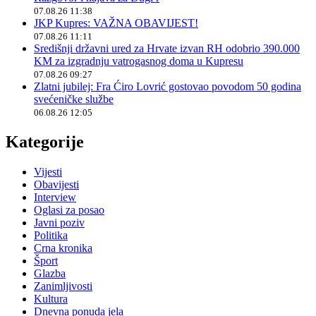
07.08.26 11:38
JKP Kupres: VAŽNA OBAVIJEST!
07.08.26 11:11
Središnji državni ured za Hrvate izvan RH odobrio 390.000
KM za izgradnju vatrogasnog doma u Kupresu
07.08.26 09:27
Zlatni jubilej: Fra Ćiro Lovrić gostovao povodom 50 godina
svećeničke službe
06.08.26 12:05
Kategorije
Vijesti
Obavijesti
Interview
Oglasi za posao
Javni poziv
Politika
Crna kronika
Šport
Glazba
Zanimljivosti
Kultura
Dnevna ponuda jela