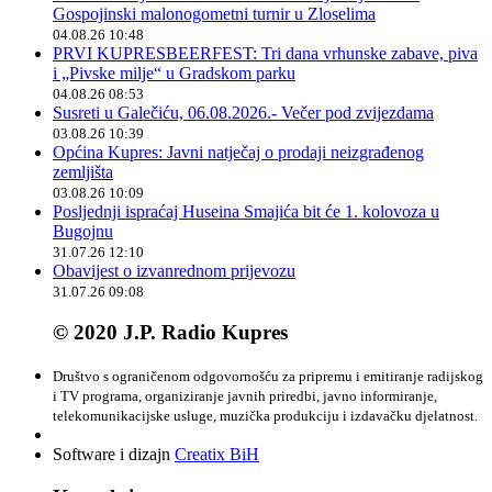
Gospojinski malonogometni turnir u Zloselima
04.08.26 10:48
PRVI KUPRESBEERFEST: Tri dana vrhunske zabave, piva
i „Pivske milje“ u Gradskom parku
04.08.26 08:53
Susreti u Galečiću, 06.08.2026.- Večer pod zvijezdama
03.08.26 10:39
Općina Kupres: Javni natječaj o prodaji neizgrađenog
zemljišta
03.08.26 10:09
Posljednji ispraćaj Huseina Smajića bit će 1. kolovoza u
Bugojnu
31.07.26 12:10
Obavijest o izvanrednom prijevozu
31.07.26 09:08
© 2020 J.P. Radio Kupres
Društvo s ograničenom odgovornošću za pripremu i emitiranje radijskog
i TV programa, organiziranje javnih priredbi, javno informiranje,
telekomunikacijske usluge, muzička produkciju i izdavačku djelatnost.
Software i dizajn
Creatix BiH