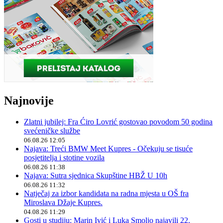
Najnovije
Zlatni jubilej: Fra Ćiro Lovrić gostovao povodom 50 godina
svećeničke službe
06.08.26 12:05
Najava: Treći BMW Meet Kupres - Očekuju se tisuće
posjetitelja i stotine vozila
06.08.26 11:38
Najava: Sutra sjednica Skupštine HBŽ U 10h
06.08.26 11:32
Natječaj za izbor kandidata na radna mjesta u OŠ fra
Miroslava Džaje Kupres.
04.08.26 11:29
Gosti u studiju: Marin Ivić i Luka Smoljo najavili 22.