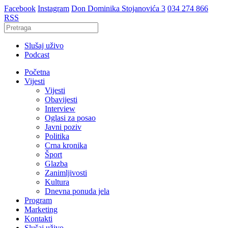
Facebook
Instagram
Don Dominika Stojanovića 3
034 274 866
RSS
Slušaj uživo
Podcast
Početna
Vijesti
Vijesti
Obavijesti
Interview
Oglasi za posao
Javni poziv
Politika
Crna kronika
Šport
Glazba
Zanimljivosti
Kultura
Dnevna ponuda jela
Program
Marketing
Kontakti
Slušaj uživo