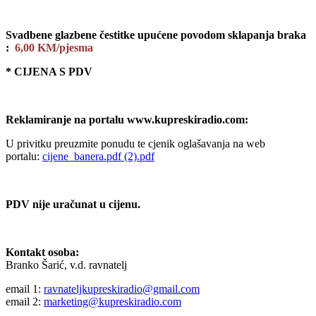
Svadbene glazbene čestitke upućene povodom sklapanja braka
:
6,00 KM/pjesma
* CIJENA S PDV
Reklamiranje na portalu www.kupreskiradio.com:
U privitku preuzmite ponudu te cjenik oglašavanja na web
portalu:
cijene_banera.pdf (2).pdf
PDV nije uračunat u cijenu.
Kontakt osoba:
Branko Šarić, v.d. ravnatelj
email 1:
ravnateljkupreskiradio@gmail.com
email 2:
marketing@kupreskiradio.com