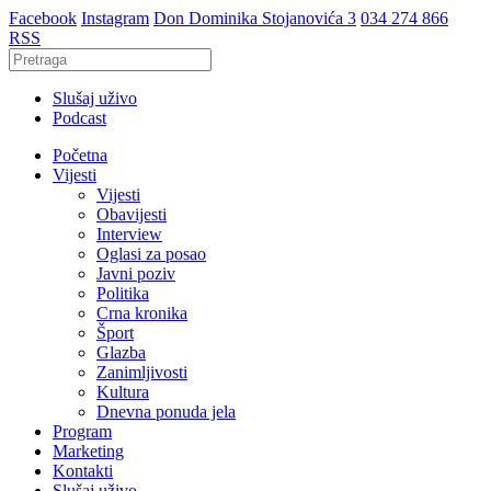
Facebook
Instagram
Don Dominika Stojanovića 3
034 274 866
RSS
Slušaj uživo
Podcast
Početna
Vijesti
Vijesti
Obavijesti
Interview
Oglasi za posao
Javni poziv
Politika
Crna kronika
Šport
Glazba
Zanimljivosti
Kultura
Dnevna ponuda jela
Program
Marketing
Kontakti
Slušaj uživo