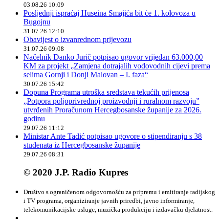
03.08.26 10:09
Posljednji ispraćaj Huseina Smajića bit će 1. kolovoza u
Bugojnu
31.07.26 12:10
Obavijest o izvanrednom prijevozu
31.07.26 09:08
Načelnik Danko Jurič potpisao ugovor vrijedan 63.000,00
KM za projekt „Zamjena dotrajalih vodovodnih cijevi prema
selima Gornji i Donji Malovan – I. faza“
30.07.26 15:42
Dopuna Programa utroška sredstava tekućih prijenosa
„Potpora poljoprivrednoj proizvodnji i ruralnom razvoju”
utvrđenih Proračunom Hercegbosanske županije za 2026.
godinu
29.07.26 11:12
Ministar Ante Tadić potpisao ugovore o stipendiranju s 38
studenata iz Hercegbosanske županije
29.07.26 08:31
© 2020 J.P. Radio Kupres
Društvo s ograničenom odgovornošću za pripremu i emitiranje radijskog
i TV programa, organiziranje javnih priredbi, javno informiranje,
telekomunikacijske usluge, muzička produkciju i izdavačku djelatnost.