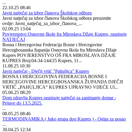
...
22.10.25 08:46
Javni natječaj za izbor članova Školskog odbora
Javni natječaj za izbor članova Školskog odbora preuzmite
ovdje: Javni_natječaj_za_izbor_članova_...
02.09.25 13:04
Povjerenstvo Osnovne škole fra Miroslava Džaje Kupres, raspisuje
NATJEČAJ
Bosna i Hercegovina Federacija Bosne i Hercegovine
Hercegbosanska županija Osnovna škola fra Miroslava Džaje
Kupres POVJERENSTVO OŠ FRA MIROSLAVA DŽAJE
KUPRES Broj:04-34-144/25 Kupres, 11...
11.08.25 10:30
Javni natječaj - Dječji vrtić "Pahuljica" Kupres
BOSNA I HERCEGOVINA FEDERACIJA BOSNE I
HERCEGOVINE HERCEGBOSANSKA ŽUPANIJA DJEČJI
VRTIĆ „PAHULJICA“ KUPRES UPRAVNO VIJEĆE Ul...
05.06.25 08:29
Dom zdravlja Kupres raspisuje natječaj za zanimanje domar -
Prijave do 13.5.2025.
...
08.05.25 08:46
TERMODINAMIKA ( Juko grupa doo Kupres ) - Oglas za posao
...
30.04.25 12:34