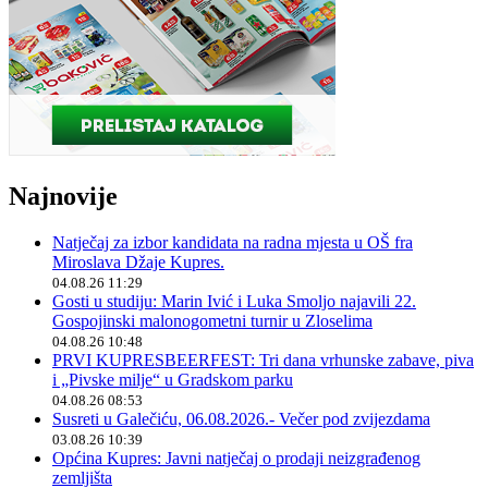
Najnovije
Natječaj za izbor kandidata na radna mjesta u OŠ fra
Miroslava Džaje Kupres.
04.08.26 11:29
Gosti u studiju: Marin Ivić i Luka Smoljo najavili 22.
Gospojinski malonogometni turnir u Zloselima
04.08.26 10:48
PRVI KUPRESBEERFEST: Tri dana vrhunske zabave, piva
i „Pivske milje“ u Gradskom parku
04.08.26 08:53
Susreti u Galečiću, 06.08.2026.- Večer pod zvijezdama
03.08.26 10:39
Općina Kupres: Javni natječaj o prodaji neizgrađenog
zemljišta