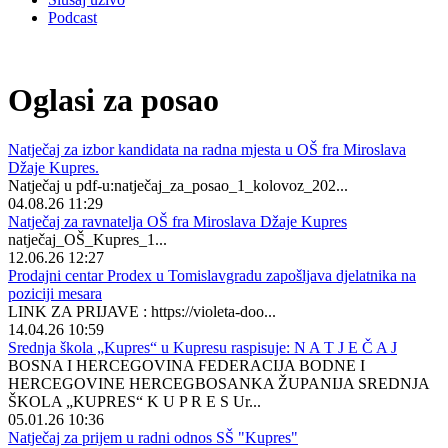
Podcast
Oglasi za posao
Natječaj za izbor kandidata na radna mjesta u OŠ fra Miroslava
Džaje Kupres.
Natječaj u pdf-u:natječaj_za_posao_1_kolovoz_202...
04.08.26 11:29
Natječaj za ravnatelja OŠ fra Miroslava Džaje Kupres
natječaj_OŠ_Kupres_1...
12.06.26 12:27
Prodajni centar Prodex u Tomislavgradu zapošljava djelatnika na
poziciji mesara
LINK ZA PRIJAVE : https://violeta-doo...
14.04.26 10:59
Srednja škola „Kupres“ u Kupresu raspisuje: N A T J E Č A J
BOSNA I HERCEGOVINA FEDERACIJA BODNE I
HERCEGOVINE HERCEGBOSANKA ŽUPANIJA SREDNJA
ŠKOLA „KUPRES“ K U P R E S Ur...
05.01.26 10:36
Natječaj za prijem u radni odnos SŠ "Kupres"