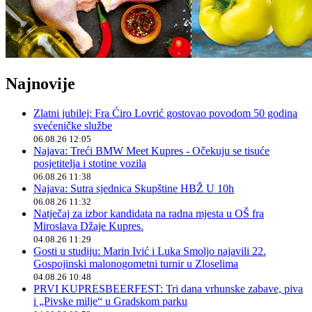
Najnovije
Zlatni jubilej: Fra Ćiro Lovrić gostovao povodom 50 godina
svećeničke službe
06.08.26 12:05
Najava: Treći BMW Meet Kupres - Očekuju se tisuće
posjetitelja i stotine vozila
06.08.26 11:38
Najava: Sutra sjednica Skupštine HBŽ U 10h
06.08.26 11:32
Natječaj za izbor kandidata na radna mjesta u OŠ fra
Miroslava Džaje Kupres.
04.08.26 11:29
Gosti u studiju: Marin Ivić i Luka Smoljo najavili 22.
Gospojinski malonogometni turnir u Zloselima
04.08.26 10:48
PRVI KUPRESBEERFEST: Tri dana vrhunske zabave, piva
i „Pivske milje“ u Gradskom parku