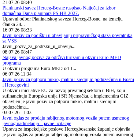
21.07.26 08:40
Planinarski savez Herceg-Bosne raspisao Natječaj za izbor
domaćina Dana planinara PS HB 2027.
Upravni odbor Planinarskog saveza Herceg-Bosne, na temelju
članka 24...
16.07.26 08:33
Javni poziv za podršku u obavljanju pripravničkog staža povratnika
sa VSS
Javni_poziv_za_podrsku_u_obavlja...
08.07.26 08:47
Najava javnog poziva za održivi turizam u okviru Euro-MED
programa
U okviru programa Euro-MED od 1...
06.07.26 11:34
Javni poziv za potporu mikro, malim i srednjim poduzećima u Bosni
i Hercegovini
U okviru inicijative EU za razvoj privatnog sektora u BiH, koju
sufinanciraju Europska unija i SR Njemačka, a implementira GIZ,
objavljen je javni poziv za potporu mikro, malim i srednjim
poduzećima...
03.07.26 11:03
Javni oglas za prodaju rabljenog motornog vozila putem usmenog
javnog nadmetanja – javne licitacije
Uprava za inspekcijske poslove Hercegbosanske županije objavila
je javni oglas za prodaju rabljenog motornog vozila putem usmenog