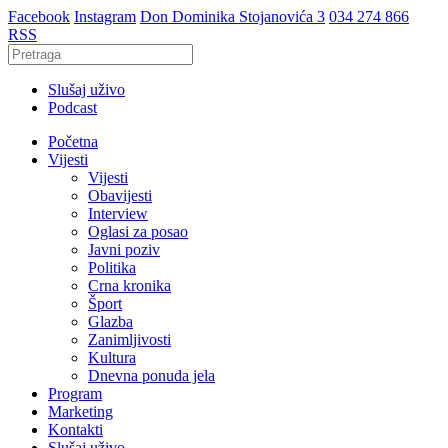
Facebook
Instagram
Don Dominika Stojanovića 3
034 274 866
RSS
Slušaj uživo
Podcast
Početna
Vijesti
Vijesti
Obavijesti
Interview
Oglasi za posao
Javni poziv
Politika
Crna kronika
Šport
Glazba
Zanimljivosti
Kultura
Dnevna ponuda jela
Program
Marketing
Kontakti
Slušaj uživo