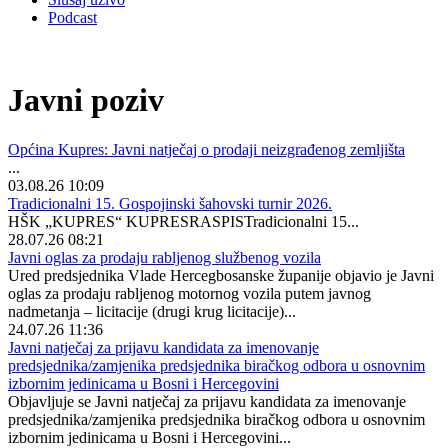
Podcast
Javni poziv
Općina Kupres: Javni natječaj o prodaji neizgrađenog zemljišta
...
03.08.26 10:09
Tradicionalni 15. Gospojinski šahovski turnir 2026.
HŠK „KUPRES“ KUPRESRASPISTradicionalni 15...
28.07.26 08:21
Javni oglas za prodaju rabljenog službenog vozila
Ured predsjednika Vlade Hercegbosanske županije objavio je Javni
oglas za prodaju rabljenog motornog vozila putem javnog
nadmetanja – licitacije (drugi krug licitacije)...
24.07.26 11:36
Javni natječaj za prijavu kandidata za imenovanje
predsjednika/zamjenika predsjednika biračkog odbora u osnovnim
izbornim jedinicama u Bosni i Hercegovini
Objavljuje se Javni natječaj za prijavu kandidata za imenovanje
predsjednika/zamjenika predsjednika biračkog odbora u osnovnim
izbornim jedinicama u Bosni i Hercegovini...