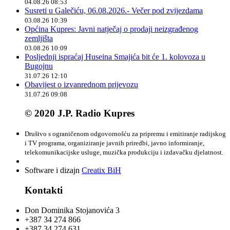
04.08.26 08:53
Susreti u Galečiću, 06.08.2026.- Večer pod zvijezdama
03.08.26 10:39
Općina Kupres: Javni natječaj o prodaji neizgrađenog
zemljišta
03.08.26 10:09
Posljednji ispraćaj Huseina Smajića bit će 1. kolovoza u
Bugojnu
31.07.26 12:10
Obavijest o izvanrednom prijevozu
31.07.26 09:08
© 2020 J.P. Radio Kupres
Društvo s ograničenom odgovornošću za pripremu i emitiranje radijskog
i TV programa, organiziranje javnih priredbi, javno informiranje,
telekomunikacijske usluge, muzička produkciju i izdavačku djelatnost.
Software i dizajn
Creatix BiH
Kontakti
Don Dominika Stojanovića 3
+387 34 274 866
+387 34 274 631