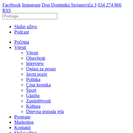
Facebook
Instagram
Don Dominika Stojanovića 3
034 274 866
RSS
Slušaj uživo
Podcast
Početna
Vijesti
Vijesti
Obavijesti
Interview
Oglasi za posao
Javni poziv
Politika
Crna kronika
Šport
Glazba
Zanimljivosti
Kultura
Dnevna ponuda jela
Program
Marketing
Kontakti
Slušaj uživo