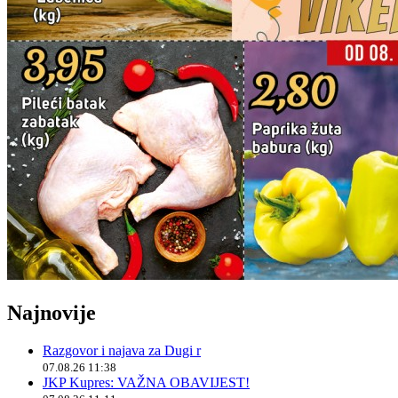
Najnovije
Razgovor i najava za Dugi r
07.08.26 11:38
JKP Kupres: VAŽNA OBAVIJEST!