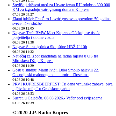
07.08.26 11:11
Središnji državni ured za Hrvate izvan RH odobrio 390.000
KM za izgradnju vatrogasnog doma u Kupresu
07.08.26 09:27
Zlatni jubilej: Fra Ćiro Lovrić gostovao povodom 50 godina
svećeničke službe
06.08.26 12:05
Najava: Treći BMW Meet Kupres - Očekuju se tisuće
posjetitelja i stotine vozila
06.08.26 11:38
Najava: Sutra sjednica Skupštine HBŽ U 10h
06.08.26 11:32
Natječaj za izbor kandidata na radna mjesta u OŠ fra
Miroslava Džaje Kupres.
04.08.26 11:29
Gosti u studiju: Marin Ivić i Luka Smoljo najavili 22.
Gospojinski malonogometni turnir u Zloselima
04.08.26 10:48
PRVI KUPRESBEERFEST: Tri dana vrhunske zabave, piva
i „Pivske milje“ u Gradskom parku
04.08.26 08:53
Susreti u Galečiću, 06.08.2026.- Večer pod zvijezdama
03.08.26 10:39
© 2020 J.P. Radio Kupres