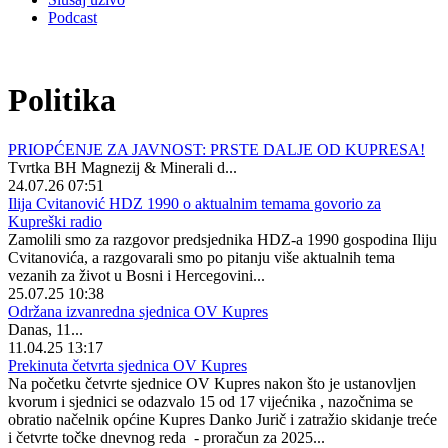
Podcast
Politika
PRIOPĆENJE ZA JAVNOST: PRSTE DALJE OD KUPRESA!
Tvrtka BH Magnezij & Minerali d...
24.07.26 07:51
Ilija Cvitanović HDZ 1990 o aktualnim temama govorio za
Kupreški radio
Zamolili smo za razgovor predsjednika HDZ-a 1990 gospodina Iliju
Cvitanovića, a razgovarali smo po pitanju više aktualnih tema
vezanih za život u Bosni i Hercegovini...
25.07.25 10:38
Održana izvanredna sjednica OV Kupres
Danas, 11...
11.04.25 13:17
Prekinuta četvrta sjednica OV Kupres
Na početku četvrte sjednice OV Kupres nakon što je ustanovljen
kvorum i sjednici se odazvalo 15 od 17 vijećnika , nazočnima se
obratio načelnik općine Kupres Danko Jurič i zatražio skidanje treće
i četvrte točke dnevnog reda - proračun za 2025...