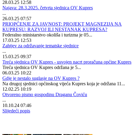
28.03.25 12:58
Najava: 28.3.2025. četvrta sjednica OV Kupres
...
26.03.25 07:57
PRIOPĆENJE ZA JAVNOST: PROJEKT MAGNEZIJA NA
KUPRESU: RAZVOJ ILI NESTANAK KUPRESA?
Federalno ministarstvo okoliša i turizma je 05...
17.03.25 12:53
Zahtjev za održavanje tematske sjednice
...
15.03.25 09:37
Treća sjednica OV Kupres - usvojen nacrt proračuna općine Kupres
Treća sjednica OV Kupres održana je 5...
06.03.25 10:22
Gdje je nestalo suglasje na OV Kupres ?
Na drugoj sjednici općinskog vijeća Kupres koja je održana 11...
12.02.25 10:19
Otvoreno pismo gospodinu Draganu Čoviću
...
10.10.24 07:46
Slijedeći popis