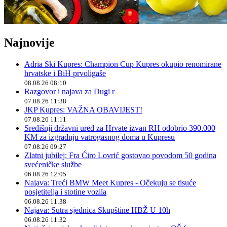
Najnovije
Adria Ski Kupres: Champion Cup Kupres okupio renomirane
hrvatske i BiH prvoligaše
08.08.26 08:10
Razgovor i najava za Dugi r
07.08.26 11:38
JKP Kupres: VAŽNA OBAVIJEST!
07.08.26 11:11
Središnji državni ured za Hrvate izvan RH odobrio 390.000
KM za izgradnju vatrogasnog doma u Kupresu
07.08.26 09:27
Zlatni jubilej: Fra Ćiro Lovrić gostovao povodom 50 godina
svećeničke službe
06.08.26 12:05
Najava: Treći BMW Meet Kupres - Očekuju se tisuće
posjetitelja i stotine vozila
06.08.26 11:38
Najava: Sutra sjednica Skupštine HBŽ U 10h
06.08.26 11:32