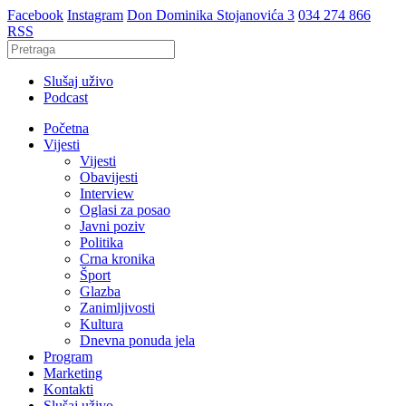
Facebook
Instagram
Don Dominika Stojanovića 3
034 274 866
RSS
Slušaj uživo
Podcast
Početna
Vijesti
Vijesti
Obavijesti
Interview
Oglasi za posao
Javni poziv
Politika
Crna kronika
Šport
Glazba
Zanimljivosti
Kultura
Dnevna ponuda jela
Program
Marketing
Kontakti
Slušaj uživo