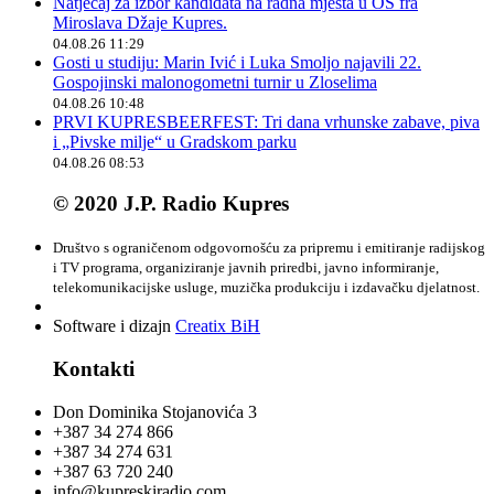
Natječaj za izbor kandidata na radna mjesta u OŠ fra
Miroslava Džaje Kupres.
04.08.26 11:29
Gosti u studiju: Marin Ivić i Luka Smoljo najavili 22.
Gospojinski malonogometni turnir u Zloselima
04.08.26 10:48
PRVI KUPRESBEERFEST: Tri dana vrhunske zabave, piva
i „Pivske milje“ u Gradskom parku
04.08.26 08:53
© 2020 J.P. Radio Kupres
Društvo s ograničenom odgovornošću za pripremu i emitiranje radijskog
i TV programa, organiziranje javnih priredbi, javno informiranje,
telekomunikacijske usluge, muzička produkciju i izdavačku djelatnost.
Software i dizajn
Creatix BiH
Kontakti
Don Dominika Stojanovića 3
+387 34 274 866
+387 34 274 631
+387 63 720 240
info@kupreskiradio.com