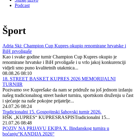
Podcast
Šport
Adria Ski: Champion Cup Kupres okupio renomirane hrvatske i
BiH prvoligaše
Kao i svake godine turnir Champion Cup Kupres okupio je
renomirane hrvatske i BiH prvoligaše i u vrlo jakoj konkurenciji
vidjeli smo puno kvalitetnih utakmica...
08.08.26 08:10
18. STREET BASKET KUPRES 2026 MEMORIJALNI
TURNIIR
Pozivamo sve Kuprešake da nam se pridruže na još jednom izdanju
našeg tradicionalnog street basket turnira, sportskom druženju u čast
i sjećanje na naše pokojne prijatelje...
24.07.26 08:24
Tradicionalni 15. Gospojinski šahovski turnir 2026.
HŠK „KUPRES“ KUPRESRASPISTradicionalni 15...
21.07.26 08:48
POZIV NA PRIJAVU EKIPA X. Ilindanskog turnira u
boćanju“KANDIJA 2026“