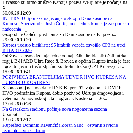
Hrvatsko kulturno društvo Kandija poziva sve ljubitelje boćanja na
X...
30.06.26 12:09
INTERVJU Sportska natjecanja u sklopu Dana kosidbe na
Kupresu; Sugovornik: Josip Čolić, predsjednik komisije za sportska
natjecanja
Gospodine Čoliću, pred nama su Dani kosidbe na Kupresu...
29.06.26 10:26
Kupres ugostio bicikliste: 95 hrabrih vozača osvojilo CP3 na utrci
B-HARD 2026
Održava se osmo izdanje jedne od najtežih ultrabiciklističkih utrka u
regiji, B-HARD Ultra Race & Brevet, a općina Kupres imala je čast
ugostiti njezinu treću ključnu kontrolnu točku (CP3 Kupres) 13...
15.06.26 10:41
POZIVNICA BRANITELJIMA UDVDR HVO KUPRESA NA
TURNIR U KOSTRENI
S ponosom javljamo da je HNK Kupres 97, zajedno s UDVDR
HVO podružnica Kupres, dobio poziv od Udruge dragovoljaca i
veterana Domovinskog rata – ogranak Kostrena na 20...
17.04.26 09:26
Na Gradskom stadionu počinje nova nogometna sezona
U subotu, 14...
13.03.26 12:17
Kuprešaci Dominik Ravančić i Zoran Šarić - ostvarili zavidne
rezultate u veleslalomu