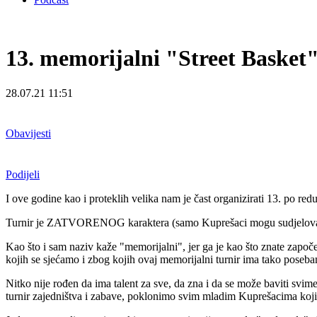
13. memorijalni "Street Basket"
28.07.21 11:51
Obavijesti
Podijeli
I ove godine kao i proteklih velika nam je čast organizirati 13. po red
Turnir je ZATVORENOG karaktera (samo Kuprešaci mogu sudjelovati) š
Kao što i sam naziv kaže "memorijalni", jer ga je kao što znate započe
kojih se sjećamo i zbog kojih ovaj memorijalni turnir ima tako poseba
Nitko nije rođen da ima talent za sve, da zna i da se može baviti svime š
turnir zajedništva i zabave, poklonimo svim mladim Kuprešacima koji 