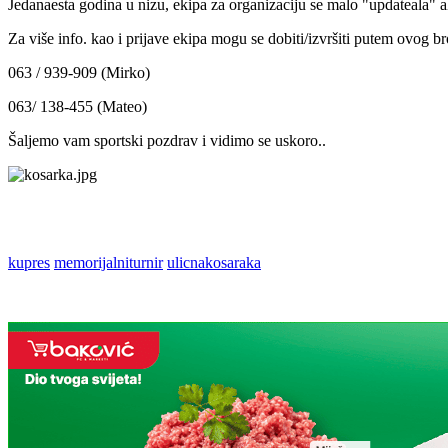
Jedanaesta godina u nizu, ekipa za organizaciju se malo "updateala" ali
Za više info. kao i prijave ekipa mogu se dobiti/izvršiti putem ovog br
063 / 939-909 (Mirko)
063/ 138-455 (Mateo)
Šaljemo vam sportski pozdrav i vidimo se uskoro..
kupres
memorijalniturnir
ulicnakosaraka