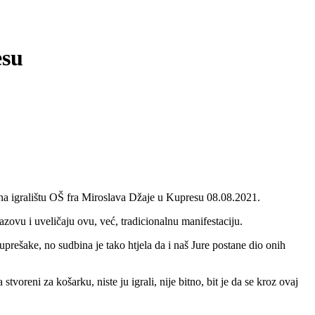
esu
ti na igralištu OŠ fra Miroslava Džaje u Kupresu 08.08.2021.
vu i uveličaju ovu, već, tradicionalnu manifestaciju.
prešake, no sudbina je tako htjela da i naš Jure postane dio onih
tvoreni za košarku, niste ju igrali, nije bitno, bit je da se kroz ovaj