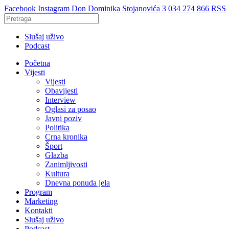
Facebook
Instagram
Don Dominika Stojanovića 3
034 274 866
RSS
Slušaj uživo
Podcast
Početna
Vijesti
Vijesti
Obavijesti
Interview
Oglasi za posao
Javni poziv
Politika
Crna kronika
Šport
Glazba
Zanimljivosti
Kultura
Dnevna ponuda jela
Program
Marketing
Kontakti
Slušaj uživo
Podcast