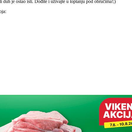
 duh je ostao isti. Dođite i uživajte u loptanju pod obručima!;)
oja: