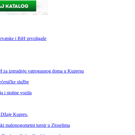
vatske i BiH prvoligaše
KM za izgradnju vatrogasnog doma u Kupresu
ećeničke službe
 i stotine vozila
a Džaje Kupres.
nski malonogometni turnir u Zloselima