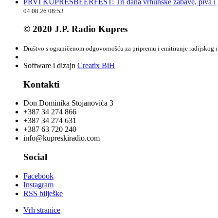
PRVI KUPRESBEERFEST: Tri dana vrhunske zabave, piva i „
04.08.26 08:53
© 2020 J.P. Radio Kupres
Društvo s ograničenom odgovornošću za pripremu i emitiranje radijskog i 
Software i dizajn
Creatix BiH
Kontakti
Don Dominika Stojanovića 3
+387 34 274 866
+387 34 274 631
+387 63 720 240
info@kupreskiradio.com
Social
Facebook
Instagram
RSS bilješke
Vrh stranice