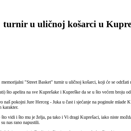
 turnir u uličnoj košarci u Kupr
u memorijalni "Street Basket" turnir u uličnoj košarci, koji će se održa
to apelira na sve Kuprešake i Kupreške da se u što većem broju odazo
o naš pokojni Jure Herceg - Juka u čast i sjećanje na poginule mlade Ku
n karakter.
to vidi i što mu je želja, pa tako i Vi dragi Kuprešaci, iako niste možda s
su nas rano napustili.