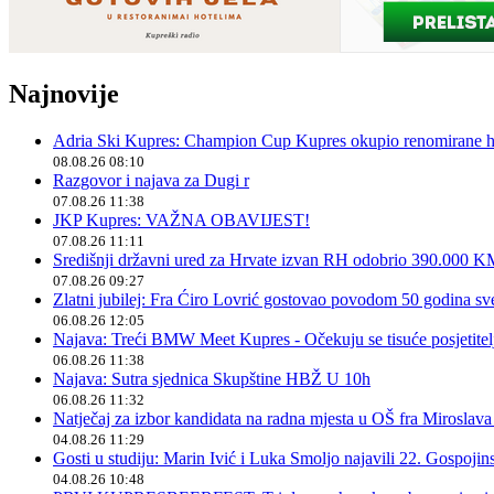
Najnovije
Adria Ski Kupres: Champion Cup Kupres okupio renomirane hr
08.08.26 08:10
Razgovor i najava za Dugi r
07.08.26 11:38
JKP Kupres: VAŽNA OBAVIJEST!
07.08.26 11:11
Središnji državni ured za Hrvate izvan RH odobrio 390.000 
07.08.26 09:27
Zlatni jubilej: Fra Ćiro Lovrić gostovao povodom 50 godina sv
06.08.26 12:05
Najava: Treći BMW Meet Kupres - Očekuju se tisuće posjetitelja
06.08.26 11:38
Najava: Sutra sjednica Skupštine HBŽ U 10h
06.08.26 11:32
Natječaj za izbor kandidata na radna mjesta u OŠ fra Miroslav
04.08.26 11:29
Gosti u studiju: Marin Ivić i Luka Smoljo najavili 22. Gospoji
04.08.26 10:48