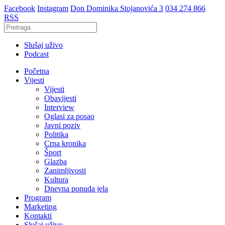
Facebook
Instagram
Don Dominika Stojanovića 3
034 274 866
RSS
Slušaj uživo
Podcast
Početna
Vijesti
Vijesti
Obavijesti
Interview
Oglasi za posao
Javni poziv
Politika
Crna kronika
Šport
Glazba
Zanimljivosti
Kultura
Dnevna ponuda jela
Program
Marketing
Kontakti
Slušaj uživo