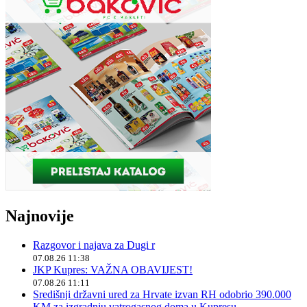
Najnovije
Razgovor i najava za Dugi r
07.08.26 11:38
JKP Kupres: VAŽNA OBAVIJEST!
07.08.26 11:11
Središnji državni ured za Hrvate izvan RH odobrio 390.000
KM za izgradnju vatrogasnog doma u Kupresu