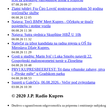
07.08.26 09:27
Zlatni jubilej: Fra Ćiro Lovrić gostovao povodom 50 godina
svećeničke službe
06.08.26 12:05
Najava: Treći BMW Meet Kupres - Očekuju se tisuće
posjetitelja i stotine vozila
06.08.26 11:38
Najava: Sutra sjednica Skupštine HBŽ U 10h
06.08.26 11:32
Natječaj za izbor kandidata na radna mjesta u OŠ fra
Miroslava Džaje Kupres.
04.08.26 11:29
Gosti u studiju: Marin Ivić i Luka Smoljo najavili 22.
Gospojinski malonogometni turnir u Zloselima
04.08.26 10:48
PRVI KUPRESBEERFEST: Tri dana vrhunske zabave, piva
i „Pivske milje“ u Gradskom parku
04.08.26 08:53
Susreti u Galečiću, 06.08.2026.- Večer pod zvijezdama
03.08.26 10:39
© 2020 J.P. Radio Kupres
Društvo s ograničenom odgovornošću za pripremu i emitiranje radijskog