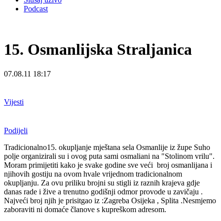
Podcast
15. Osmanlijska Straljanica
07.08.11 18:17
Vijesti
Podijeli
Tradicionalno15. okupljanje mještana sela Osmanlije iz župe Suho
polje organizirali su i ovog puta sami osmaliani na "Stolinom vrilu".
Moram primijetiti kako je svake godine sve veći broj osmanlijana i
njihovih gostiju na ovom hvale vrijednom tradicionalnom
okupljanju. Za ovu priliku brojni su stigli iz raznih krajeva gdje
danas rade i žive a trenutno godišnji odmor provode u zavičaju .
Najveći broj njih je prisitgao iz :Zagreba Osijeka , Splita .Nesmjemo
zaboraviti ni domaće članove s kupreškom adresom.