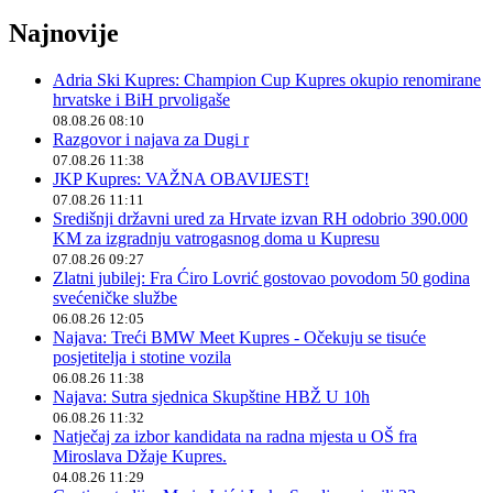
Najnovije
Adria Ski Kupres: Champion Cup Kupres okupio renomirane
hrvatske i BiH prvoligaše
08.08.26 08:10
Razgovor i najava za Dugi r
07.08.26 11:38
JKP Kupres: VAŽNA OBAVIJEST!
07.08.26 11:11
Središnji državni ured za Hrvate izvan RH odobrio 390.000
KM za izgradnju vatrogasnog doma u Kupresu
07.08.26 09:27
Zlatni jubilej: Fra Ćiro Lovrić gostovao povodom 50 godina
svećeničke službe
06.08.26 12:05
Najava: Treći BMW Meet Kupres - Očekuju se tisuće
posjetitelja i stotine vozila
06.08.26 11:38
Najava: Sutra sjednica Skupštine HBŽ U 10h
06.08.26 11:32
Natječaj za izbor kandidata na radna mjesta u OŠ fra
Miroslava Džaje Kupres.
04.08.26 11:29