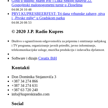
Gosti u studiju: Marin Ivić i Luka Smoljo najavili 22.
Gospojinski malonogometni turnir u Zloselima
04.08.26 10:48
PRVI KUPRESBEERFEST: Tri dana vrhunske zabave, piva
i „Pivske milje“ u Gradskom parku
04.08.26 08:53
© 2020 J.P. Radio Kupres
Društvo s ograničenom odgovornošću za pripremu i emitiranje radijskog
i TV programa, organiziranje javnih priredbi, javno informiranje,
telekomunikacijske usluge, muzička produkciju i izdavačku djelatnost.
Software i dizajn
Creatix BiH
Kontakti
Don Dominika Stojanovića 3
+387 34 274 866
+387 34 274 631
+387 63 720 240
info@kupreskiradio.com
Social