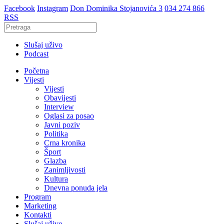
Facebook
Instagram
Don Dominika Stojanovića 3
034 274 866
RSS
Slušaj uživo
Podcast
Početna
Vijesti
Vijesti
Obavijesti
Interview
Oglasi za posao
Javni poziv
Politika
Crna kronika
Šport
Glazba
Zanimljivosti
Kultura
Dnevna ponuda jela
Program
Marketing
Kontakti
Slušaj uživo