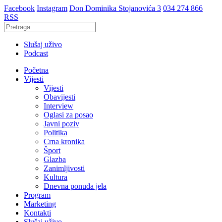
Facebook
Instagram
Don Dominika Stojanovića 3
034 274 866
RSS
Slušaj uživo
Podcast
Početna
Vijesti
Vijesti
Obavijesti
Interview
Oglasi za posao
Javni poziv
Politika
Crna kronika
Šport
Glazba
Zanimljivosti
Kultura
Dnevna ponuda jela
Program
Marketing
Kontakti
Slušaj uživo