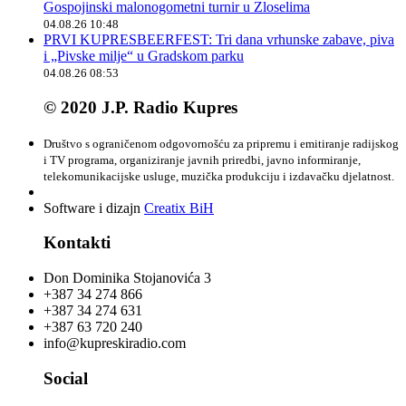
Gospojinski malonogometni turnir u Zloselima
04.08.26 10:48
PRVI KUPRESBEERFEST: Tri dana vrhunske zabave, piva
i „Pivske milje“ u Gradskom parku
04.08.26 08:53
© 2020 J.P. Radio Kupres
Društvo s ograničenom odgovornošću za pripremu i emitiranje radijskog
i TV programa, organiziranje javnih priredbi, javno informiranje,
telekomunikacijske usluge, muzička produkciju i izdavačku djelatnost.
Software i dizajn
Creatix BiH
Kontakti
Don Dominika Stojanovića 3
+387 34 274 866
+387 34 274 631
+387 63 720 240
info@kupreskiradio.com
Social