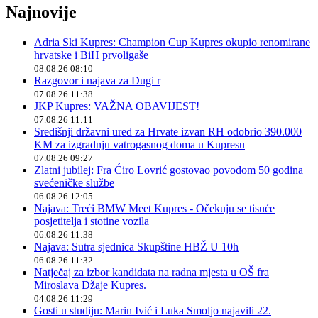
Najnovije
Adria Ski Kupres: Champion Cup Kupres okupio renomirane
hrvatske i BiH prvoligaše
08.08.26 08:10
Razgovor i najava za Dugi r
07.08.26 11:38
JKP Kupres: VAŽNA OBAVIJEST!
07.08.26 11:11
Središnji državni ured za Hrvate izvan RH odobrio 390.000
KM za izgradnju vatrogasnog doma u Kupresu
07.08.26 09:27
Zlatni jubilej: Fra Ćiro Lovrić gostovao povodom 50 godina
svećeničke službe
06.08.26 12:05
Najava: Treći BMW Meet Kupres - Očekuju se tisuće
posjetitelja i stotine vozila
06.08.26 11:38
Najava: Sutra sjednica Skupštine HBŽ U 10h
06.08.26 11:32
Natječaj za izbor kandidata na radna mjesta u OŠ fra
Miroslava Džaje Kupres.
04.08.26 11:29
Gosti u studiju: Marin Ivić i Luka Smoljo najavili 22.