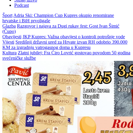
Podcast
Šport
Adria Ski: Champion Cup Kupres okupio renomirane
hrvatske i BiH prvoligaše
Glazba
Razgovor i najava za Dugi rukav fest: Gost Ivan Šimić
(Čupo)
Obavijesti
JKP Kupres: Važna obavijest o kontroli potrošnje vode
Vijesti
Središnji državni ured za Hrvate izvan RH odobrio 390.000
KM za izgradnju vatrogasnog doma u Kupresu
Kultura
Zlatni jubilej: Fra Ćiro Lovrić gostovao povodom 50 godina
svećeničke službe