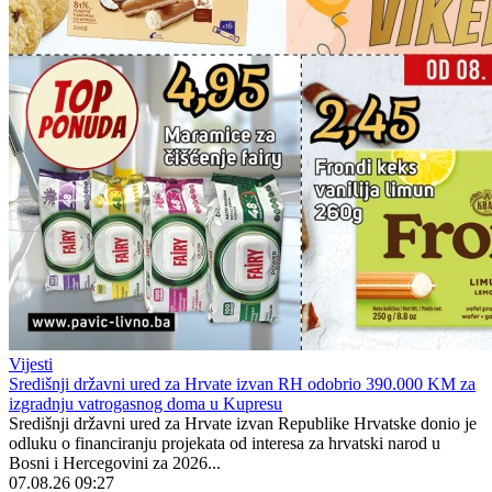
Vijesti
Središnji državni ured za Hrvate izvan RH odobrio 390.000 KM za
izgradnju vatrogasnog doma u Kupresu
Središnji državni ured za Hrvate izvan Republike Hrvatske donio je
odluku o financiranju projekata od interesa za hrvatski narod u
Bosni i Hercegovini za 2026...
07.08.26 09:27