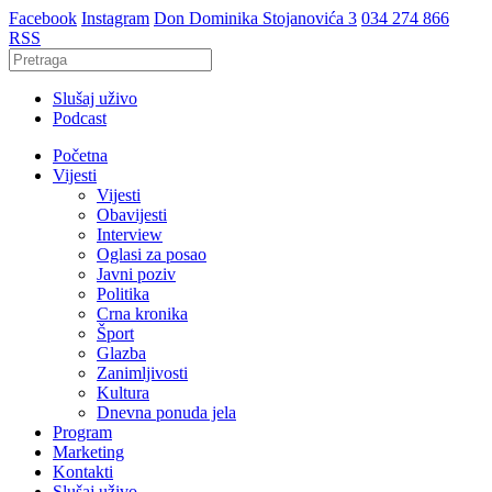
Facebook
Instagram
Don Dominika Stojanovića 3
034 274 866
RSS
Slušaj uživo
Podcast
Početna
Vijesti
Vijesti
Obavijesti
Interview
Oglasi za posao
Javni poziv
Politika
Crna kronika
Šport
Glazba
Zanimljivosti
Kultura
Dnevna ponuda jela
Program
Marketing
Kontakti
Slušaj uživo