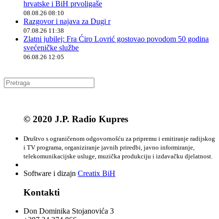
hrvatske i BiH prvoligaše
08.08.26 08:10
Razgovor i najava za Dugi r
07.08.26 11:38
Zlatni jubilej: Fra Ćiro Lovrić gostovao povodom 50 godina
svećeničke službe
06.08.26 12:05
© 2020 J.P. Radio Kupres
Društvo s ograničenom odgovornošću za pripremu i emitiranje radijskog
i TV programa, organiziranje javnih priredbi, javno informiranje,
telekomunikacijske usluge, muzička produkciju i izdavačku djelatnost.
Software i dizajn
Creatix BiH
Kontakti
Don Dominika Stojanovića 3