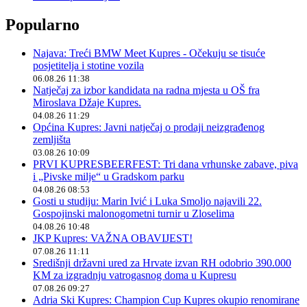
Popularno
Najava: Treći BMW Meet Kupres - Očekuju se tisuće
posjetitelja i stotine vozila
06.08.26 11:38
Natječaj za izbor kandidata na radna mjesta u OŠ fra
Miroslava Džaje Kupres.
04.08.26 11:29
Općina Kupres: Javni natječaj o prodaji neizgrađenog
zemljišta
03.08.26 10:09
PRVI KUPRESBEERFEST: Tri dana vrhunske zabave, piva
i „Pivske milje“ u Gradskom parku
04.08.26 08:53
Gosti u studiju: Marin Ivić i Luka Smoljo najavili 22.
Gospojinski malonogometni turnir u Zloselima
04.08.26 10:48
JKP Kupres: VAŽNA OBAVIJEST!
07.08.26 11:11
Središnji državni ured za Hrvate izvan RH odobrio 390.000
KM za izgradnju vatrogasnog doma u Kupresu
07.08.26 09:27
Adria Ski Kupres: Champion Cup Kupres okupio renomirane