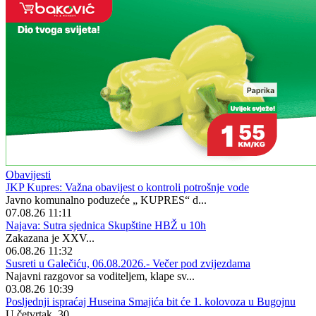
Obavijesti
JKP Kupres: Važna obavijest o kontroli potrošnje vode
Javno komunalno poduzeće „ KUPRES“ d...
07.08.26 11:11
Najava: Sutra sjednica Skupštine HBŽ u 10h
Zakazana je XXV...
06.08.26 11:32
Susreti u Galečiću, 06.08.2026.- Večer pod zvijezdama
Najavni razgovor sa voditeljem, klape sv...
03.08.26 10:39
Posljednji ispraćaj Huseina Smajića bit će 1. kolovoza u Bugojnu
U četvrtak, 30...