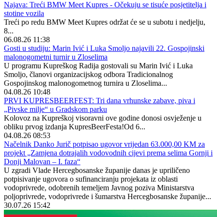
Najava: Treći BMW Meet Kupres - Očekuju se tisuće posjetitelja i
stotine vozila
Treći po redu BMW Meet Kupres održat će se u subotu i nedjelju,
8...
06.08.26 11:38
Gosti u studiju: Marin Ivić i Luka Smoljo najavili 22. Gospojinski
malonogometni turnir u Zloselima
U programu Kupreškog Radija gostovali su Marin Ivić i Luka
Smoljo, članovi organizacijskog odbora Tradicionalnog
Gospojinskog malonogometnog turnira u Zloselima...
04.08.26 10:48
PRVI KUPRESBEERFEST: Tri dana vrhunske zabave, piva i
„Pivske milje“ u Gradskom parku
Kolovoz na Kupreškoj visoravni ove godine donosi osvježenje u
obliku prvog izdanja KupresBeerFesta!Od 6...
04.08.26 08:53
Načelnik Danko Jurič potpisao ugovor vrijedan 63.000,00 KM za
projekt „Zamjena dotrajalih vodovodnih cijevi prema selima Gornji i
Donji Malovan – I. faza“
U zgradi Vlade Hercegbosanske županije danas je upriličeno
potpisivanje ugovora o sufinanciranju projekata iz oblasti
vodoprivrede, odobrenih temeljem Javnog poziva Ministarstva
poljoprivrede, vodoprivrede i šumarstva Hercegbosanske županije...
30.07.26 15:42