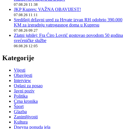
07.08.26 11:38
JKP Kupres: VAŽNA OBAVIJEST!
07.08.26 11:11
Središnji državni ured za Hrvate izvan RH odobrio 390.000
KM za izgradnju vatrogasnog doma u Kupresu
07.08.26 09:27
Zlatni jubilej: Fra Ćiro Lovrić gostovao povodom 50 godina
svećeničke službe
06.08.26 12:05
Kategorije
Vijesti
Obavijesti
Interview
Oglasi za posao
Javni poziv
Politika
Crna kronika
Šport
Glazba
Zanimljivosti
Kultura
Dnevna ponuda jela