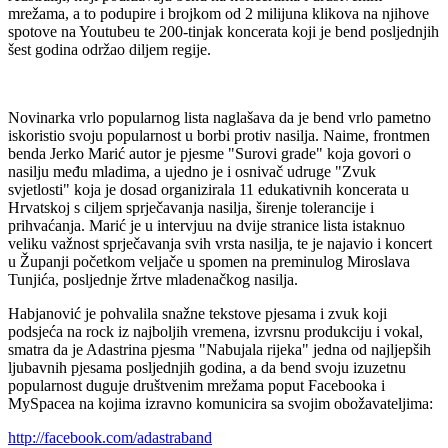
mrežama, a to podupire i brojkom od 2 milijuna klikova na njihove
spotove na Youtubeu te 200-tinjak koncerata koji je bend posljednjih
šest godina održao diljem regije.
Novinarka vrlo popularnog lista naglašava da je bend vrlo pametno
iskoristio svoju popularnost u borbi protiv nasilja. Naime, frontmen
benda Jerko Marić autor je pjesme "Surovi grade" koja govori o
nasilju među mladima, a ujedno je i osnivač udruge "Zvuk
svjetlosti" koja je dosad organizirala 11 edukativnih koncerata u
Hrvatskoj s ciljem sprječavanja nasilja, širenje tolerancije i
prihvaćanja. Marić je u intervjuu na dvije stranice lista istaknuo
veliku važnost sprječavanja svih vrsta nasilja, te je najavio i koncert
u Županji početkom veljače u spomen na preminulog Miroslava
Tunjića, posljednje žrtve mladenačkog nasilja.
Habjanović je pohvalila snažne tekstove pjesama i zvuk koji
podsjeća na rock iz najboljih vremena, izvrsnu produkciju i vokal,
smatra da je Adastrina pjesma "Nabujala rijeka" jedna od najljepših
ljubavnih pjesama posljednjih godina, a da bend svoju izuzetnu
popularnost duguje društvenim mrežama poput Facebooka i
MySpacea na kojima izravno komunicira sa svojim obožavateljima:
http://facebook.com/adastraband