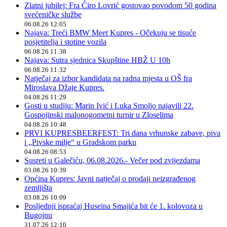
Zlatni jubilej: Fra Ćiro Lovrić gostovao povodom 50 godina
svećeničke službe
06.08.26 12:05
Najava: Treći BMW Meet Kupres - Očekuju se tisuće
posjetitelja i stotine vozila
06.08.26 11:38
Najava: Sutra sjednica Skupštine HBŽ U 10h
06.08.26 11:32
Natječaj za izbor kandidata na radna mjesta u OŠ fra
Miroslava Džaje Kupres.
04.08.26 11:29
Gosti u studiju: Marin Ivić i Luka Smoljo najavili 22.
Gospojinski malonogometni turnir u Zloselima
04.08.26 10:48
PRVI KUPRESBEERFEST: Tri dana vrhunske zabave, piva
i „Pivske milje“ u Gradskom parku
04.08.26 08:53
Susreti u Galečiću, 06.08.2026.- Večer pod zvijezdama
03.08.26 10:39
Općina Kupres: Javni natječaj o prodaji neizgrađenog
zemljišta
03.08.26 10:09
Posljednji ispraćaj Huseina Smajića bit će 1. kolovoza u
Bugojnu
31.07.26 12:10