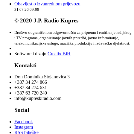
Obavijest o izvanrednom prijevozu
31.07.26 09:08
© 2020 J.P. Radio Kupres
Društvo s ograničenom odgovornošću za pripremu i emitiranje radijskog
i TV programa, organiziranje javnih priredbi, javno informiranje,
telekomunikacijske usluge, muzička produkciju i izdavačku djelatnost.
Software i dizajn
Creatix BiH
Kontakti
Don Dominika Stojanovića 3
+387 34 274 866
+387 34 274 631
+387 63 720 240
info@kupreskiradio.com
Social
Facebook
Instagram
RSS bilješke