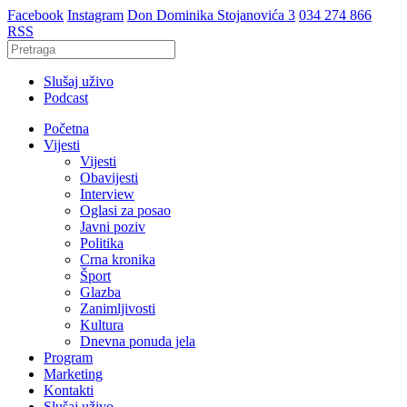
Facebook
Instagram
Don Dominika Stojanovića 3
034 274 866
RSS
Slušaj uživo
Podcast
Početna
Vijesti
Vijesti
Obavijesti
Interview
Oglasi za posao
Javni poziv
Politika
Crna kronika
Šport
Glazba
Zanimljivosti
Kultura
Dnevna ponuda jela
Program
Marketing
Kontakti
Slušaj uživo