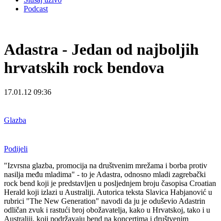
Podcast
Adastra - Jedan od najboljih
hrvatskih rock bendova
17.01.12 09:36
Glazba
Podijeli
"Izvrsna glazba, promocija na društvenim mrežama i borba protiv
nasilja među mladima" - to je Adastra, odnosno mladi zagrebački
rock bend koji je predstavljen u posljednjem broju časopisa Croatian
Herald koji izlazi u Australiji. Autorica teksta Slavica Habjanović u
rubrici "The New Generation" navodi da ju je oduševio Adastrin
odličan zvuk i rastući broj obožavatelja, kako u Hrvatskoj, tako i u
Australiji, koji podržavaju bend na koncertima i društvenim