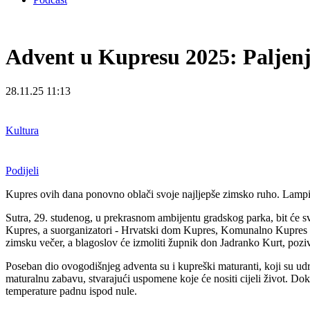
Advent u Kupresu 2025: Paljenj
28.11.25 11:13
Kultura
Podijeli
Kupres ovih dana ponovno oblači svoje najljepše zimsko ruho. Lampice
Sutra, 29. studenog, u prekrasnom ambijentu gradskog parka, bit će sv
Kupres, a suorganizatori - Hrvatski dom Kupres, Komunalno Kupres i
zimsku večer, a blagoslov će izmoliti župnik don Jadranko Kurt, poziva
Poseban dio ovogodišnjeg adventa su i kupreški maturanti, koji su udr
maturalnu zabavu, stvarajući uspomene koje će nositi cijeli život. D
temperature padnu ispod nule.