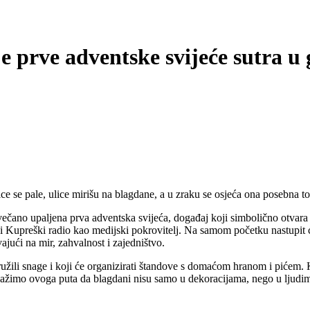
e prve adventske svijeće sutra 
 se pale, ulice mirišu na blagdane, a u zraku se osjeća ona posebna to
ečano upaljena prva adventska svijeća, događaj koji simbolično otvara 
 Kupreški radio kao medijski pokrovitelj.
Na samom početku nastupit će
jući na mir, zahvalnost i zajedništvo.
užili snage i koji će organizirati štandove s domaćom hranom i pićem. K
okažimo ovoga puta
da blagdani nisu samo u dekoracijama, nego u ljudima 