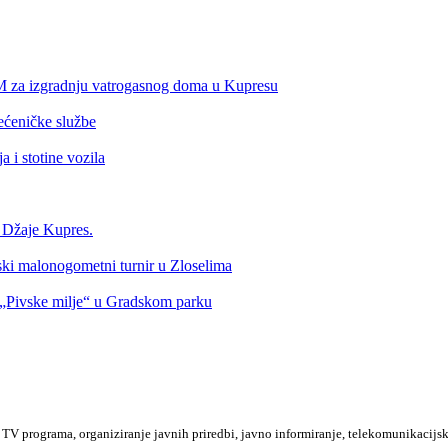
KM za izgradnju vatrogasnog doma u Kupresu
ećeničke službe
 i stotine vozila
a Džaje Kupres.
nski malonogometni turnir u Zloselima
Pivske milje“ u Gradskom parku
TV programa, organiziranje javnih priredbi, javno informiranje, telekomunikacijsk