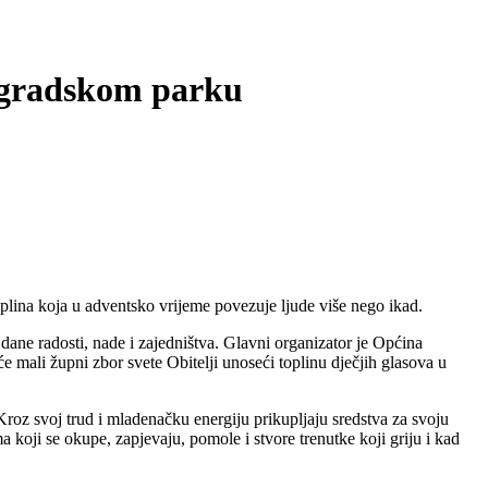
u gradskom parku
plina koja u adventsko vrijeme povezuje ljude više nego ikad.
dane radosti, nade i zajedništva.
Glavni organizator je Općina
 mali župni zbor svete Obitelji unoseći toplinu dječjih glasova u
roz svoj trud i mladenačku energiju prikupljaju sredstva za svoju
koji se okupe, zapjevaju, pomole i stvore trenutke koji griju i kad