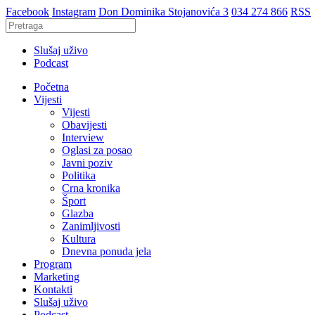
Facebook
Instagram
Don Dominika Stojanovića 3
034 274 866
RSS
Slušaj uživo
Podcast
Početna
Vijesti
Vijesti
Obavijesti
Interview
Oglasi za posao
Javni poziv
Politika
Crna kronika
Šport
Glazba
Zanimljivosti
Kultura
Dnevna ponuda jela
Program
Marketing
Kontakti
Slušaj uživo
Podcast