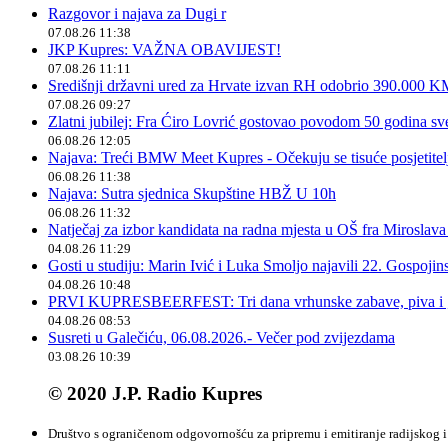
Razgovor i najava za Dugi r
07.08.26 11:38
JKP Kupres: VAŽNA OBAVIJEST!
07.08.26 11:11
Središnji državni ured za Hrvate izvan RH odobrio 390.000 
07.08.26 09:27
Zlatni jubilej: Fra Ćiro Lovrić gostovao povodom 50 godina sv
06.08.26 12:05
Najava: Treći BMW Meet Kupres - Očekuju se tisuće posjetitelja
06.08.26 11:38
Najava: Sutra sjednica Skupštine HBŽ U 10h
06.08.26 11:32
Natječaj za izbor kandidata na radna mjesta u OŠ fra Miroslav
04.08.26 11:29
Gosti u studiju: Marin Ivić i Luka Smoljo najavili 22. Gospoji
04.08.26 10:48
PRVI KUPRESBEERFEST: Tri dana vrhunske zabave, piva i „
04.08.26 08:53
Susreti u Galečiću, 06.08.2026.- Večer pod zvijezdama
03.08.26 10:39
© 2020 J.P. Radio Kupres
Društvo s ograničenom odgovornošću za pripremu i emitiranje radijskog i 