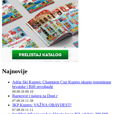
Najnovije
Adria Ski Kupres: Champion Cup Kupres okupio renomirane
hrvatske i BiH prvoligaše
08.08.26 08:10
Razgovor i najava za Dugi r
07.08.26 11:38
JKP Kupres: VAŽNA OBAVIJEST!
07.08.26 11:11