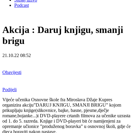
Podcast
Akcija : Daruj knjigu, smanji
brigu
21.10.22 08:52
Obavijesti
Podijeli
Vijeće učenika Osnovne škole fra Miroslava Džaje Kupres
organizira akciju”DARUJ KNJIGU, SMANJI BRIGU” kojom
prikupljaju knjige(slikovnice, bajke, basne, pjesme,dječje
romane,bojanke...)i DVD-playere crtanih filmova za učenike uzrasta
od 1. do 5. razreda. Knjige i DVD-playeri bit će namijenjeni za
opremanje učionice ”produženog boravka” u osnovnoj školi, gdje će
djeca boraviti nakon nastave.