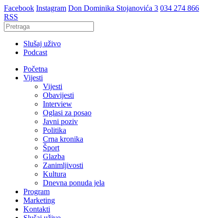
Facebook
Instagram
Don Dominika Stojanovića 3
034 274 866
RSS
Slušaj uživo
Podcast
Početna
Vijesti
Vijesti
Obavijesti
Interview
Oglasi za posao
Javni poziv
Politika
Crna kronika
Šport
Glazba
Zanimljivosti
Kultura
Dnevna ponuda jela
Program
Marketing
Kontakti
Slušaj uživo