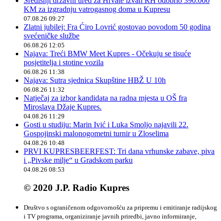
Središnji državni ured za Hrvate izvan RH odobrio 390.000
KM za izgradnju vatrogasnog doma u Kupresu
07.08.26 09:27
Zlatni jubilej: Fra Ćiro Lovrić gostovao povodom 50 godina
svećeničke službe
06.08.26 12:05
Najava: Treći BMW Meet Kupres - Očekuju se tisuće
posjetitelja i stotine vozila
06.08.26 11:38
Najava: Sutra sjednica Skupštine HBŽ U 10h
06.08.26 11:32
Natječaj za izbor kandidata na radna mjesta u OŠ fra
Miroslava Džaje Kupres.
04.08.26 11:29
Gosti u studiju: Marin Ivić i Luka Smoljo najavili 22.
Gospojinski malonogometni turnir u Zloselima
04.08.26 10:48
PRVI KUPRESBEERFEST: Tri dana vrhunske zabave, piva
i „Pivske milje“ u Gradskom parku
04.08.26 08:53
© 2020 J.P. Radio Kupres
Društvo s ograničenom odgovornošću za pripremu i emitiranje radijskog
i TV programa, organiziranje javnih priredbi, javno informiranje,