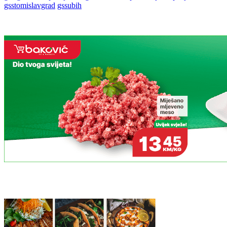
gsstomislavgrad
gssubih