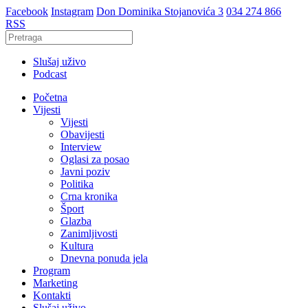
Facebook
Instagram
Don Dominika Stojanovića 3
034 274 866
RSS
Slušaj uživo
Podcast
Početna
Vijesti
Vijesti
Obavijesti
Interview
Oglasi za posao
Javni poziv
Politika
Crna kronika
Šport
Glazba
Zanimljivosti
Kultura
Dnevna ponuda jela
Program
Marketing
Kontakti
Slušaj uživo