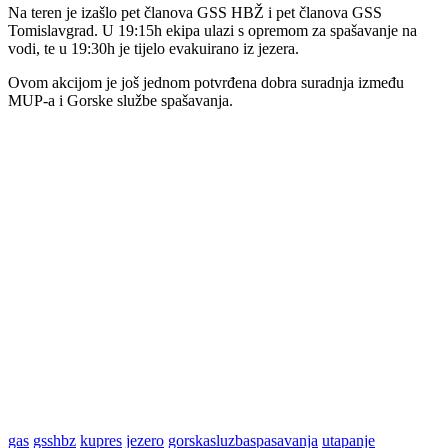
Na teren je izašlo pet članova GSS HBŽ i pet članova GSS
Tomislavgrad. U 19:15h ekipa ulazi s opremom za spašavanje na
vodi, te u 19:30h je tijelo evakuirano iz jezera.
Ovom akcijom je još jednom potvrđena dobra suradnja između
MUP-a i Gorske službe spašavanja.
gas
gsshbz
kupres
jezero
gorskasluzbaspasavanja
utapanje