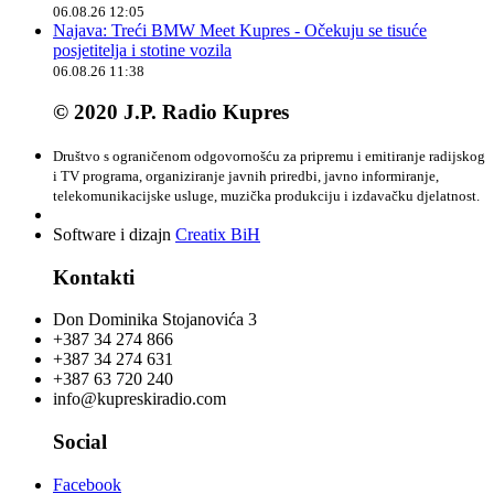
06.08.26 12:05
Najava: Treći BMW Meet Kupres - Očekuju se tisuće
posjetitelja i stotine vozila
06.08.26 11:38
© 2020 J.P. Radio Kupres
Društvo s ograničenom odgovornošću za pripremu i emitiranje radijskog
i TV programa, organiziranje javnih priredbi, javno informiranje,
telekomunikacijske usluge, muzička produkciju i izdavačku djelatnost.
Software i dizajn
Creatix BiH
Kontakti
Don Dominika Stojanovića 3
+387 34 274 866
+387 34 274 631
+387 63 720 240
info@kupreskiradio.com
Social
Facebook