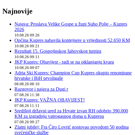
Najnovije
Najava: Proslava Velike Gospe u župi Suho Polje – Kupres
2026
10.08.26 09:26
Općina Kupres nabavila kontejnere u vrijednosti 52.650 KM
10.08.26 09:21
Rezultati 15. Gospojinskog šahovskog turnira
10.08.26 09:11
JKP Kupres: Obavijest - radi se na otklanjanju kvara
10.08.26 09:07
Adria Ski Kupres: Champion Cup Kupres okupio renomirane
hrvatske i BiH prvoligaše
08.08.26 08:10
Razgovor i najava za Dugi r
07.08.26 11:38
JKP Kupres: VAŽNA OBAVIJEST!
07.08.26 11:11
Središnji državni ured za Hrvate izvan RH odobrio 390.000
KM za izgradnju vatrogasnog doma u Kupresu
07.08.26 09:27
Zlatni jubilej: Fra Ćiro Lovrić gostovao povodom 50 godina
svećeničke službe