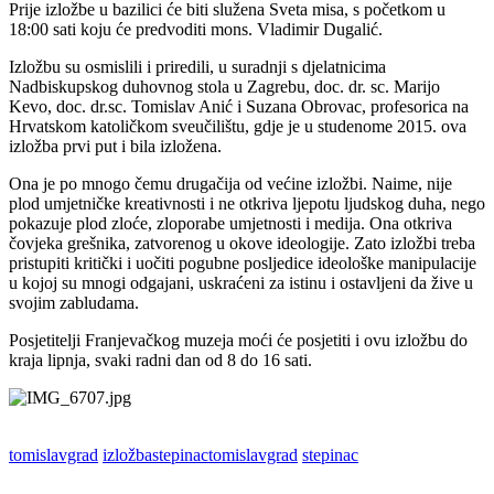
Prije izložbe u bazilici će biti služena Sveta misa, s početkom u
18:00 sati koju će predvoditi mons. Vladimir Dugalić.
Izložbu su osmislili i priredili, u suradnji s djelatnicima
Nadbiskupskog duhovnog stola u Zagrebu, doc. dr. sc. Marijo
Kevo, doc. dr.sc. Tomislav Anić i Suzana Obrovac, profesorica na
Hrvatskom katoličkom sveučilištu, gdje je u studenome 2015. ova
izložba prvi put i bila izložena.
Ona je po mnogo čemu drugačija od većine izložbi. Naime, nije
plod umjetničke kreativnosti i ne otkriva ljepotu ljudskog duha, nego
pokazuje plod zloće, zloporabe umjetnosti i medija. Ona otkriva
čovjeka grešnika, zatvorenog u okove ideologije. Zato izložbi treba
pristupiti kritički i uočiti pogubne posljedice ideološke manipulacije
u kojoj su mnogi odgajani, uskraćeni za istinu i ostavljeni da žive u
svojim zabludama.
Posjetitelji Franjevačkog muzeja moći će posjetiti i ovu izložbu do
kraja lipnja, svaki radni dan od 8 do 16 sati.
tomislavgrad
izložbastepinactomislavgrad
stepinac