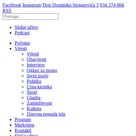
Facebook
Instagram
Don Dominika Stojanovića 3
034 274 866
RSS
Slušaj uživo
Podcast
Početna
Vijesti
Vijesti
Obavijesti
Interview
Oglasi za posao
Javni poziv
Politika
Crna kronika
Šport
Glazba
Zanimljivosti
Kultura
Dnevna ponuda jela
Program
Marketing
Kontakti
Slušaj uživo