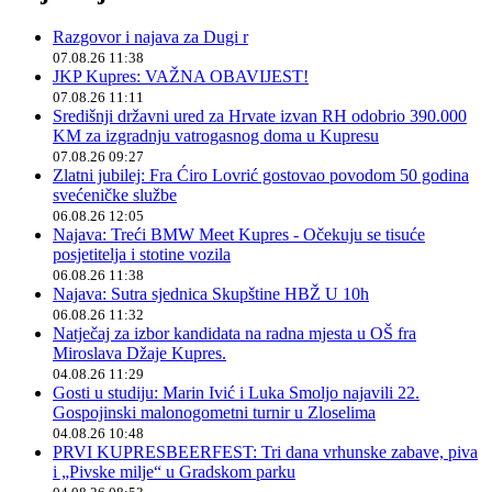
Razgovor i najava za Dugi r
07.08.26 11:38
JKP Kupres: VAŽNA OBAVIJEST!
07.08.26 11:11
Središnji državni ured za Hrvate izvan RH odobrio 390.000
KM za izgradnju vatrogasnog doma u Kupresu
07.08.26 09:27
Zlatni jubilej: Fra Ćiro Lovrić gostovao povodom 50 godina
svećeničke službe
06.08.26 12:05
Najava: Treći BMW Meet Kupres - Očekuju se tisuće
posjetitelja i stotine vozila
06.08.26 11:38
Najava: Sutra sjednica Skupštine HBŽ U 10h
06.08.26 11:32
Natječaj za izbor kandidata na radna mjesta u OŠ fra
Miroslava Džaje Kupres.
04.08.26 11:29
Gosti u studiju: Marin Ivić i Luka Smoljo najavili 22.
Gospojinski malonogometni turnir u Zloselima
04.08.26 10:48
PRVI KUPRESBEERFEST: Tri dana vrhunske zabave, piva
i „Pivske milje“ u Gradskom parku