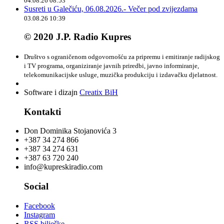
04.08.26 08:53
Susreti u Galečiću, 06.08.2026.- Večer pod zvijezdama
03.08.26 10:39
© 2020 J.P. Radio Kupres
Društvo s ograničenom odgovornošću za pripremu i emitiranje radijskog
i TV programa, organiziranje javnih priredbi, javno informiranje,
telekomunikacijske usluge, muzička produkciju i izdavačku djelatnost.
Software i dizajn
Creatix BiH
Kontakti
Don Dominika Stojanovića 3
+387 34 274 866
+387 34 274 631
+387 63 720 240
info@kupreskiradio.com
Social
Facebook
Instagram
RSS bilješke