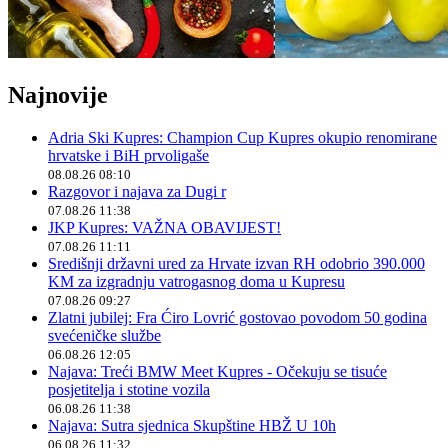
Najnovije
Adria Ski Kupres: Champion Cup Kupres okupio renomirane
hrvatske i BiH prvoligaše
08.08.26 08:10
Razgovor i najava za Dugi r
07.08.26 11:38
JKP Kupres: VAŽNA OBAVIJEST!
07.08.26 11:11
Središnji državni ured za Hrvate izvan RH odobrio 390.000
KM za izgradnju vatrogasnog doma u Kupresu
07.08.26 09:27
Zlatni jubilej: Fra Ćiro Lovrić gostovao povodom 50 godina
svećeničke službe
06.08.26 12:05
Najava: Treći BMW Meet Kupres - Očekuju se tisuće
posjetitelja i stotine vozila
06.08.26 11:38
Najava: Sutra sjednica Skupštine HBŽ U 10h
06.08.26 11:32