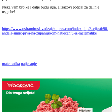
Neka vam brojke i dalje budu igra, a izazovi poticaj za daljnje
uspjehe!
https://www.osframiroslavadzajekupres.com/index.php/8-vijesti/90-
andela-simic-prva-na-zupanijskom-natjecanju-iz-matematike
matematika
natjecanje