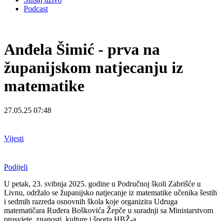
Podcast
Anđela Šimić - prva na
županijskom natjecanju iz
matematike
27.05.25 07:48
Vijesti
Podijeli
U petak, 23. svibnja 2025. godine u Područnoj školi Zabrišće u
Livnu, održalo se županijsko natjecanje iz matematike učenika šestih
i sedmih razreda osnovnih škola koje organizira Udruga
matematičara Ruđera Boškovića Žepče u suradnji sa Ministarstvom
prosvjete, znanosti, kulture i športa HBŽ-a.