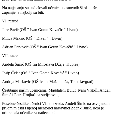
Na natjecanju su sudjelovali učenici iz osnovnih škola naše
županije, a najbolji su bili:
VI. razred
Jure Pavić (OŠ " Ivan Goran Kovačić " Livno)
Milica Maksić (OŠ " Drvar " , Drvar)
Adrian Perković (OŠ " Ivan Goran Kovačić " Livno)
VII. razred
Anđela Šimić (OŠ fra Miroslava Džaje, Kupres)
Josip Čelar (OŠ " Ivan Goran Kovačić " Livno)
Andrija Marković (OŠ Ivana Mažuranića, Tomislavgrad)
Čestitamo našim učenicama: Magdaleni Bulut, Ivani Vrgoč,, Anđeli
Šimić i Petri Hrnjkaš na sudjelovanju.
Posebne čestitke učenici VII.a razreda, Anđeli Šimić na osvojenom
prvom mjestu i njenoj mentorici nastavnici Zdenki Jurič, koja je
pripremala učenike za natjecanje!