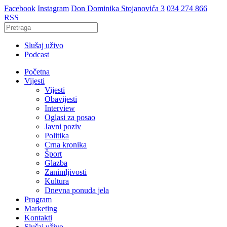
Facebook
Instagram
Don Dominika Stojanovića 3
034 274 866
RSS
Slušaj uživo
Podcast
Početna
Vijesti
Vijesti
Obavijesti
Interview
Oglasi za posao
Javni poziv
Politika
Crna kronika
Šport
Glazba
Zanimljivosti
Kultura
Dnevna ponuda jela
Program
Marketing
Kontakti
Slušaj uživo