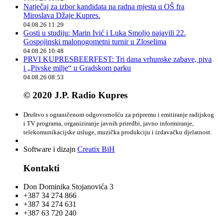
Natječaj za izbor kandidata na radna mjesta u OŠ fra
Miroslava Džaje Kupres.
04.08.26 11:29
Gosti u studiju: Marin Ivić i Luka Smoljo najavili 22.
Gospojinski malonogometni turnir u Zloselima
04.08.26 10:48
PRVI KUPRESBEERFEST: Tri dana vrhunske zabave, piva
i „Pivske milje“ u Gradskom parku
04.08.26 08:53
© 2020 J.P. Radio Kupres
Društvo s ograničenom odgovornošću za pripremu i emitiranje radijskog
i TV programa, organiziranje javnih priredbi, javno informiranje,
telekomunikacijske usluge, muzička produkciju i izdavačku djelatnost.
Software i dizajn
Creatix BiH
Kontakti
Don Dominika Stojanovića 3
+387 34 274 866
+387 34 274 631
+387 63 720 240