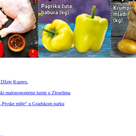
a Džaje Kupres.
nski malonogometni turnir u Zloselima
Pivske milje“ u Gradskom parku