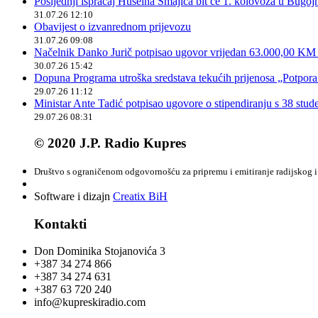
Posljednji ispraćaj Huseina Smajića bit će 1. kolovoza u Bugoj
31.07.26 12:10
Obavijest o izvanrednom prijevozu
31.07.26 09:08
Načelnik Danko Jurič potpisao ugovor vrijedan 63.000,00 KM z
30.07.26 15:42
Dopuna Programa utroška sredstava tekućih prijenosa „Potpora
29.07.26 11:12
Ministar Ante Tadić potpisao ugovore o stipendiranju s 38 stu
29.07.26 08:31
© 2020 J.P. Radio Kupres
Društvo s ograničenom odgovornošću za pripremu i emitiranje radijskog i 
Software i dizajn
Creatix BiH
Kontakti
Don Dominika Stojanovića 3
+387 34 274 866
+387 34 274 631
+387 63 720 240
info@kupreskiradio.com