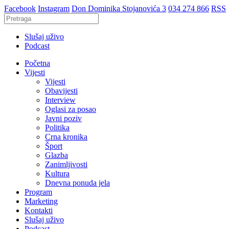
Facebook
Instagram
Don Dominika Stojanovića 3
034 274 866
RSS
Slušaj uživo
Podcast
Početna
Vijesti
Vijesti
Obavijesti
Interview
Oglasi za posao
Javni poziv
Politika
Crna kronika
Šport
Glazba
Zanimljivosti
Kultura
Dnevna ponuda jela
Program
Marketing
Kontakti
Slušaj uživo
Podcast