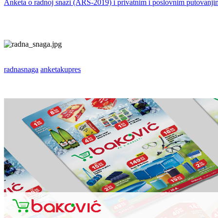
Anketa o radnoj snazi (ARS-2019) i privatnim i poslovnim putovan
radnasnaga
anketakupres