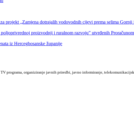
nu
a projekt „Zamjena dotrajalih vodovodnih cijevi prema selima Gornji i
 poljoprivrednoj proizvodnji i ruralnom razvoju” utvrđenih Proračuno
denata iz Hercegbosanske županije
TV programa, organiziranje javnih priredbi, javno informiranje, telekomunikacijsk