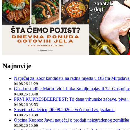
Najnovije
Natječaj za izbor kandidata na radna mjesta u OŠ fra Miroslav
04.08.26 11:29
Gosti u studiju: Marin Ivić i Luka Smoljo najavili 22. Gospoji
04.08.26 10:48
PRVI KUPRESBEERFEST: Tri dana vrhunske zabave, piva i „
04.08.26 08:53
Susreti u Galečiću, 06.08.2026.- Večer pod zvijezdama
03.08.26 10:39
Općina Kupres: Javni natječaj o prodaji neizgrađenog zemljišta
03.08.26 10:09