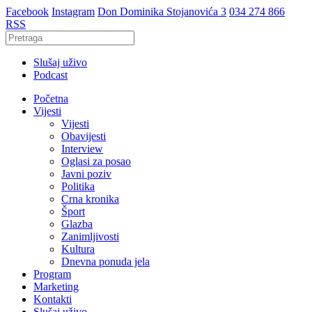
Facebook
Instagram
Don Dominika Stojanovića 3
034 274 866
RSS
Slušaj uživo
Podcast
Početna
Vijesti
Vijesti
Obavijesti
Interview
Oglasi za posao
Javni poziv
Politika
Crna kronika
Šport
Glazba
Zanimljivosti
Kultura
Dnevna ponuda jela
Program
Marketing
Kontakti
Slušaj uživo