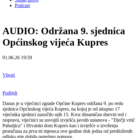
Podcast
AUDIO: Održana 9. sjednica
Općinskog vijeća Kupres
01.06.26 19:59
Vijesti
Podijeli
Danas je u vijećnici zgrade Općine Kupres održana 9. po redu
sjednica Općinskog vijeća Kupres, na kojoj je od ukupno 17
vijećnika sjednici nazočilo njih 15. Kroz dinamičan dnevni red i
raspravu, vijećnici su usvojili izvješća javnih ustanova - "Dječji vrtić
Pahuljica" i Hrvatski dom Kupres kao i izvješće o izvršenju
proračuna za prva tri mjeseca ove godine dok jedna od predloženih
odluka nije dobila potrebnu potporu.