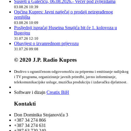
Susreti u Galečiću, 06.08.2026.- Večer pod zvijezdama
03.08.26 10:39
Općina Kupres: Javni natječaj o prodaji neizgrađenog
zemljišta
03.08.26 10:09
Posljednji ispraćaj Huseina Smajića bit će 1. kolovoza u
Bugojnu
31.07.26 12:10
Obavijest o izvanrednom prijevozu
31.07.26 09:08
© 2020 J.P. Radio Kupres
Društvo s ograničenom odgovornošću za pripremu i emitiranje radijskog
i TV programa, organiziranje javnih priredbi, javno informiranje,
telekomunikacijske usluge, muzička produkciju i izdavačku djelatnost.
Software i dizajn
Creatix BiH
Kontakti
Don Dominika Stojanovića 3
+387 34 274 866
+387 34 274 631
+387 63 720 240