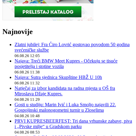
Najnovije
Zlatni jubilej: Fra Ćiro Lovrić gostovao povodom 50 godina
svećeničke službe
06.08.26 12:05
Najava: Treći BMW Meet Kupres - Očekuju se tisuće
posjetitelja i stotine vozila
06.08.26 11:38
Najava: Sutra sjednica Skupštine HBŽ U 10h
06.08.26 11:32
Natječaj za izbor kandidata na radna mjesta u OŠ fra
Miroslava Džaje Kupres.
04.08.26 11:29
Gosti u studiju: Marin Ivić i Luka Smoljo najavili 22.
Gospojinski malonogometni turnir u Zloselima
04.08.26 10:48
PRVI KUPRESBEERFEST: Tri dana vrhunske zabave, piva
i „Pivske milje“ u Gradskom parku
04.08.26 08:53