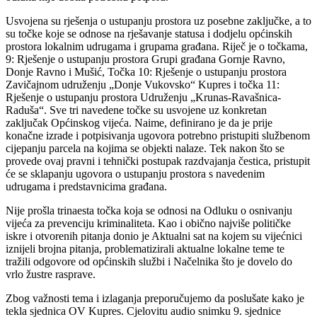
Usvojena su rješenja o ustupanju prostora uz posebne zaključke, a to
su točke koje se odnose na rješavanje statusa i dodjelu općinskih
prostora lokalnim udrugama i grupama građana. Riječ je o točkama,
9: Rješenje o ustupanju prostora Grupi građana Gornje Ravno,
Donje Ravno i Mušić, Točka 10: Rješenje o ustupanju prostora
Zavičajnom udruženju „Donje Vukovsko“ Kupres i točka 11:
Rješenje o ustupanju prostora Udruženju „Krunas-Ravašnica-
Raduša“. Sve tri navedene točke su usvojene uz konkretan
zaključak Općinskog vijeća. Naime, definirano je da je prije
konačne izrade i potpisivanja ugovora potrebno pristupiti službenom
cijepanju parcela na kojima se objekti nalaze. Tek nakon što se
provede ovaj pravni i tehnički postupak razdvajanja čestica, pristupit
će se sklapanju ugovora o ustupanju prostora s navedenim
udrugama i predstavnicima građana.
Nije prošla trinaesta točka koja se odnosi na Odluku o osnivanju
vijeća za prevenciju kriminaliteta. Kao i obično najviše političke
iskre i otvorenih pitanja donio je Aktualni sat na kojem su vijećnici
iznijeli brojna pitanja, problematizirali aktualne lokalne teme te
tražili odgovore od općinskih službi i Načelnika što je dovelo do
vrlo žustre rasprave.
Zbog važnosti tema i izlaganja preporučujemo da poslušate kako je
tekla sjednica OV Kupres. Cjelovitu audio snimku 9. sjednice