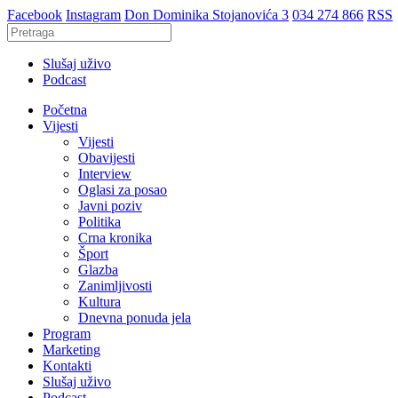
Facebook
Instagram
Don Dominika Stojanovića 3
034 274 866
RSS
Slušaj uživo
Podcast
Početna
Vijesti
Vijesti
Obavijesti
Interview
Oglasi za posao
Javni poziv
Politika
Crna kronika
Šport
Glazba
Zanimljivosti
Kultura
Dnevna ponuda jela
Program
Marketing
Kontakti
Slušaj uživo
Podcast