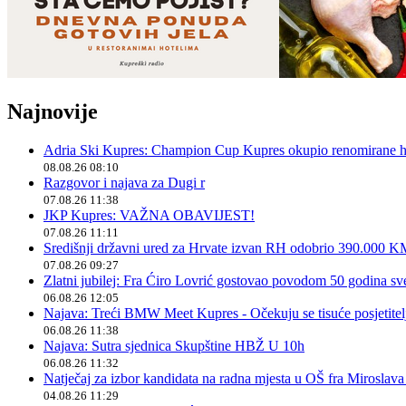
Najnovije
Adria Ski Kupres: Champion Cup Kupres okupio renomirane hr
08.08.26 08:10
Razgovor i najava za Dugi r
07.08.26 11:38
JKP Kupres: VAŽNA OBAVIJEST!
07.08.26 11:11
Središnji državni ured za Hrvate izvan RH odobrio 390.000 
07.08.26 09:27
Zlatni jubilej: Fra Ćiro Lovrić gostovao povodom 50 godina sv
06.08.26 12:05
Najava: Treći BMW Meet Kupres - Očekuju se tisuće posjetitelja
06.08.26 11:38
Najava: Sutra sjednica Skupštine HBŽ U 10h
06.08.26 11:32
Natječaj za izbor kandidata na radna mjesta u OŠ fra Miroslav
04.08.26 11:29