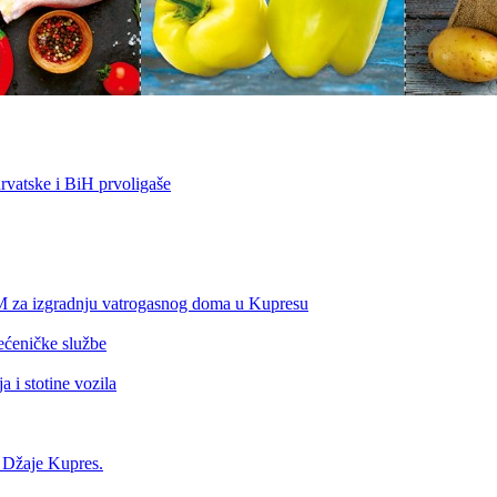
vatske i BiH prvoligaše
KM za izgradnju vatrogasnog doma u Kupresu
ećeničke službe
 i stotine vozila
a Džaje Kupres.