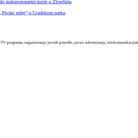
nski malonogometni turnir u Zloselima
Pivske milje“ u Gradskom parku
TV programa, organiziranje javnih priredbi, javno informiranje, telekomunikacijsk