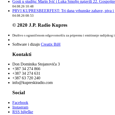
Gosti u studiju: Marin Ivić i Luka Smoljo najavili 22. Gospoji
04.08.26 10:48
PRVI KUPRESBEERFEST: Tri dana vrhunske zabave, piva i „
04.08.26 08:53
© 2020 J.P. Radio Kupres
Društvo s ograničenom odgovornošću za pripremu i emitiranje radijskog i 
Software i dizajn
Creatix BiH
Kontakti
Don Dominika Stojanovića 3
+387 34 274 866
+387 34 274 631
+387 63 720 240
info@kupreskiradio.com
Social
Facebook
Instagram
RSS bilješke