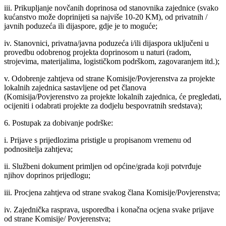
iii. Prikupljanje novčanih doprinosa od stanovnika zajednice (svako
kućanstvo može doprinijeti sa najviše 10-20 KM), od privatnih /
javnih poduzeća ili dijaspore, gdje je to moguće;
iv. Stanovnici, privatna/javna poduzeća i/ili dijaspora uključeni u
provedbu odobrenog projekta doprinosom u naturi (radom,
strojevima, materijalima, logističkom podrškom, zagovaranjem itd.);
v. Odobrenje zahtjeva od strane Komisije/Povjerenstva za projekte
lokalnih zajednica sastavljene od pet članova
(Komisija/Povjerenstvo za projekte lokalnih zajednica, će pregledati,
ocijeniti i odabrati projekte za dodjelu bespovratnih sredstava);
6. Postupak za dobivanje podrške:
i. Prijave s prijedlozima pristigle u propisanom vremenu od
podnositelja zahtjeva;
ii. Službeni dokument primljen od općine/grada koji potvrđuje
njihov doprinos prijedlogu;
iii. Procjena zahtjeva od strane svakog člana Komisije/Povjerenstva;
iv. Zajednička rasprava, usporedba i konačna ocjena svake prijave
od strane Komisije/ Povjerenstva;