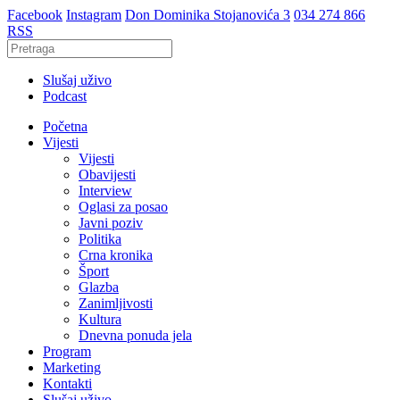
Facebook
Instagram
Don Dominika Stojanovića 3
034 274 866
RSS
Slušaj uživo
Podcast
Početna
Vijesti
Vijesti
Obavijesti
Interview
Oglasi za posao
Javni poziv
Politika
Crna kronika
Šport
Glazba
Zanimljivosti
Kultura
Dnevna ponuda jela
Program
Marketing
Kontakti
Slušaj uživo