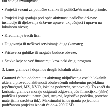
i/ili studija izvodljivosti;
• Projekti vezani za političke stranke ili političke/stranačke prirode;
• Projekti koji spadaju pod opće aktivnosti nadležne državne
institucije ili djelovanja državne uprave, uključujući i upravu na
lokalnom nivou;
• Kreditiranje trećih lica;
• Dugovanja ili troškovi servisiranja duga (kamate);
• Pričuve za gubitke ili moguće buduće obveze;
• Stavke koje se već financiraju kroz neki drugi program.
3. Iznos grantova i doprinos drugih lokalnih aktera
Grantovi će biti odobreni uz aktivnog uključivanja ostalih lokalnih
aktera u provedbu aktivnosti obuhvaćenih odobrenim projektima
(općina/grad, MZ, NVO, lokalna poduzeća, stanovnici). To znači da
korisnici grantova moraju osigurati odgovarajuću financijsku (33%)
podršku i pomoć u naturi (rad, strojevi, logistička podrška, potrebna
materijalna sredstva itd.). Maksimalni iznos granta po jednom
podržanom projektu iznosit će do 4.200 USD.