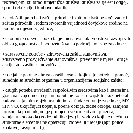
rekreacijom, kulturno-umjetnička društva, društva za tjelesni odgoj,
sport i rekreaciju i klubove mladih;
• ekoloških potreba i zaštita prirodne i kulturne baštine - očuvanje i
zaštita prirodnih i radom stvorenih vrijednosti čovjekove sredine na
području mjesne zajednice;
• ekonomski razvoj - pokretanje inicijativa i aktivnosti za razvoj svih
oblika gospodarstva i poduzetništva na području mjesne zajednice;
• zdravstvene potrebe - zdravstvena zaštita stanovništva,
zdravstveno prosvjećivanje stanovništva, preventivne mjere i druge
akcije radi zaštite stanovništva;
• socijalne potrebe - briga o zaštiti osoba kojima je potrebna pomoć,
suradnja sa stručnim organima u organizacijama socijalne zaštite;
• drugih potreba utvrđenih raspoloživim sredstvima kao i interesima
građana i zajednice u cjelini poput: ne-konstrukcijskih i kozmetičkih
radova na javnim objektima bitnim za funkcioniranje zajednice, MZ
ili NVO, uključujući bojanje, podne obloge, zidne obloge, zamjenu
prozora koja ne uključuje promjenu veličine otvora prozora,
zamjenu vodovoda (vodovodnih cijevi) ili vodova koji ne utječu na
strukturne elemente i ne opterećuju zidove ili uređaje (npr. police,
znakove, rasvjetu itd.);