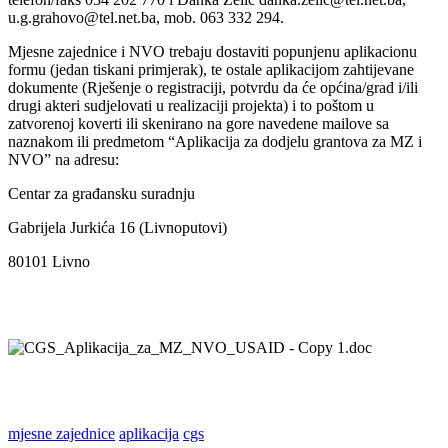
u.g.grahovo@tel.net.ba, mob. 063 332 294.
Mjesne zajednice i NVO trebaju dostaviti popunjenu aplikacionu
formu (jedan tiskani primjerak), te ostale aplikacijom zahtijevane
dokumente (Rješenje o registraciji, potvrdu da će općina/grad i/ili
drugi akteri sudjelovati u realizaciji projekta) i to poštom u
zatvorenoj koverti ili skenirano na gore navedene mailove sa
naznakom ili predmetom “Aplikacija za dodjelu grantova za MZ i
NVO” na adresu:
Centar za građansku suradnju
Gabrijela Jurkića 16 (Livnoputovi)
80101 Livno
mjesne zajednice
aplikacija
cgs