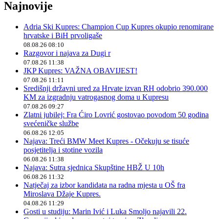
Najnovije
Adria Ski Kupres: Champion Cup Kupres okupio renomirane
hrvatske i BiH prvoligaše
08.08.26 08:10
Razgovor i najava za Dugi r
07.08.26 11:38
JKP Kupres: VAŽNA OBAVIJEST!
07.08.26 11:11
Središnji državni ured za Hrvate izvan RH odobrio 390.000
KM za izgradnju vatrogasnog doma u Kupresu
07.08.26 09:27
Zlatni jubilej: Fra Ćiro Lovrić gostovao povodom 50 godina
svećeničke službe
06.08.26 12:05
Najava: Treći BMW Meet Kupres - Očekuju se tisuće
posjetitelja i stotine vozila
06.08.26 11:38
Najava: Sutra sjednica Skupštine HBŽ U 10h
06.08.26 11:32
Natječaj za izbor kandidata na radna mjesta u OŠ fra
Miroslava Džaje Kupres.
04.08.26 11:29
Gosti u studiju: Marin Ivić i Luka Smoljo najavili 22.