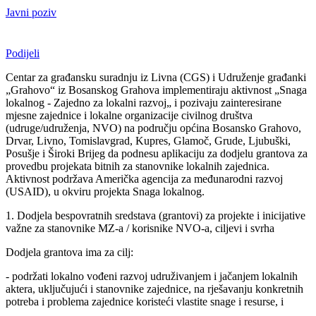
Javni poziv
Podijeli
Centar za građansku suradnju iz Livna (CGS) i Udruženje građanki
„Grahovo“ iz Bosanskog Grahova implementiraju aktivnost „Snaga
lokalnog - Zajedno za lokalni razvoj„ i pozivaju zainteresirane
mjesne zajednice i lokalne organizacije civilnog društva
(udruge/udruženja, NVO) na području općina Bosansko Grahovo,
Drvar, Livno, Tomislavgrad, Kupres, Glamoč, Grude, Ljubuški,
Posušje i Široki Brijeg da podnesu aplikaciju za dodjelu grantova za
provedbu projekata bitnih za stanovnike lokalnih zajednica.
Aktivnost podržava Američka agencija za međunarodni razvoj
(USAID), u okviru projekta Snaga lokalnog.
1. Dodjela bespovratnih sredstava (grantovi) za projekte i inicijative
važne za stanovnike MZ-a / korisnike NVO-a, ciljevi i svrha
Dodjela grantova ima za cilj:
- podržati lokalno vođeni razvoj udruživanjem i jačanjem lokalnih
aktera, uključujući i stanovnike zajednice, na rješavanju konkretnih
potreba i problema zajednice koristeći vlastite snage i resurse, i