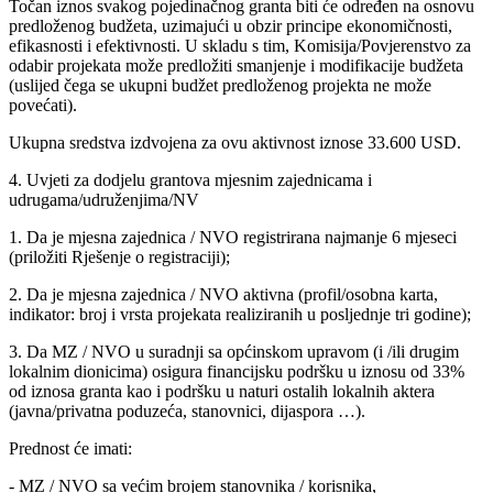
Točan iznos svakog pojedinačnog granta biti će određen na osnovu
predloženog budžeta, uzimajući u obzir principe ekonomičnosti,
efikasnosti i efektivnosti. U skladu s tim, Komisija/Povjerenstvo za
odabir projekata može predložiti smanjenje i modifikacije budžeta
(uslijed čega se ukupni budžet predloženog projekta ne može
povećati).
Ukupna sredstva izdvojena za ovu aktivnost iznose 33.600 USD.
4. Uvjeti za dodjelu grantova mjesnim zajednicama i
udrugama/udruženjima/NV
1. Da je mjesna zajednica / NVO registrirana najmanje 6 mjeseci
(priložiti Rješenje o registraciji);
2. Da je mjesna zajednica / NVO aktivna (profil/osobna karta,
indikator: broj i vrsta projekata realiziranih u posljednje tri godine);
3. Da MZ / NVO u suradnji sa općinskom upravom (i /ili drugim
lokalnim dionicima) osigura financijsku podršku u iznosu od 33%
od iznosa granta kao i podršku u naturi ostalih lokalnih aktera
(javna/privatna poduzeća, stanovnici, dijaspora …).
Prednost će imati:
- MZ / NVO sa većim brojem stanovnika / korisnika,