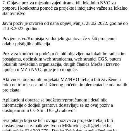
7. Objava poziva mjesnim zajednicama i/ili lokalnim NVO za
potporu i konkretnu pomoć za projekte i inicijative važne za lokalno
stanovništvo
Javni poziv je otvoren od dana objavljivanja, 28.02.2022. godine do
21.03.2022. godine.
Povjerenstvo/Komisija za dodjelu grantova će vršiti procjenu i
odabir pristiglih aplikacija.
Poziv za konkretnu podršku će biti objavljen na lokalnim radijskim
postajama, općinskim web stranicama, web stranici CGS, putem
lokalnih nevladinih organizacija, drugih članica Mreža i izravno
upućen u MZ i NVO, gdje je to moguće.
Aktivnosti odabranih projekata MZ/NVO trebaju biti završene u
roku od tri mjeseca od službenog početka implementacije odabranih
projekata.
Aplikacioni obrazac sa budžetom/proračunom i detaljnije
informacije o dodjeli grantova dostavljaju se uz ovaj poziv a
dostupani su u CGS-u i UG „Grahovo“.
Sva pitanja koja se tiču ovoga poziva za projekte trebaju biti
dostavljena na e-mailove: Ivona Mišković cgs-li@tel.net.ba,
telefon/faks 034 202 770 i Danka Zelić danka.zelic@tel.net.ba,