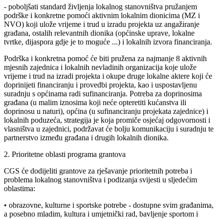
- poboljšati standard življenja lokalnog stanovništva pružanjem
podrške i konkretne pomoći aktivnim lokalnim dionicima (MZ i
NVO) koji ulože vrijeme i trud u izradu projekta uz angažiranje
građana, ostalih relevantnih dionika (općinske uprave, lokalne
tvrtke, dijaspora gdje je to moguće ...) i lokalnih izvora financiranja.
Podrška i konkretna pomoć će biti pružena za najmanje 8 aktivnih
mjesnih zajednica i lokalnih nevladinih organizacija koje ulože
vrijeme i trud na izradi projekta i okupe druge lokalne aktere koji će
doprinijeti financiranju i provedbi projekta, kao i uspostavljenu
suradnju s općinama radi sufinanciranja. Potreba za doprinosima
građana (u malim iznosima koji neće opteretiti kućanstva ili
doprinosu u naturi), općina (u sufinanciranju projekata zajednice) i
lokalnih poduzeća, strategija je koja promiče osjećaj odgovornosti i
vlasništva u zajednici, podržavat će bolju komunikaciju i suradnju te
partnerstvo između građana i drugih lokalnih dionika.
2. Prioritetne oblasti programa grantova
CGS će dodijeliti grantove za rješavanje prioritetnih potreba i
problema lokalnog stanovništva i podizanja svijesti u sljedećim
oblastima:
• obrazovne, kulturne i sportske potrebe - dostupne svim građanima,
a posebno mladim, kultura i umjetnički rad, bavljenje sportom i