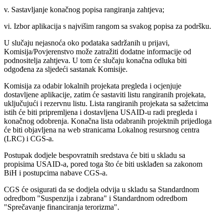
v. Sastavljanje konačnog popisa rangiranja zahtjeva;
vi. Izbor aplikacija s najvišim rangom sa svakog popisa za podršku.
U slučaju nejasnoća oko podataka sadržanih u prijavi,
Komisija/Povjerenstvo može zatražiti dodatne informacije od
podnositelja zahtjeva. U tom će slučaju konačna odluka biti
odgođena za sljedeći sastanak Komisije.
Komisija za odabir lokalnih projekata pregleda i ocjenjuje
dostavljene aplikacije, zatim će sastaviti listu rangiranih projekata,
uključujući i rezervnu listu. Lista rangiranih projekata sa sažetcima
istih će biti pripremljena i dostavljena USAID-u radi pregleda i
konačnog odobrenja. Konačna lista odabranih projektnih prijedloga
će biti objavljena na web stranicama Lokalnog resursnog centra
(LRC) i CGS-a.
Postupak dodjele bespovratnih sredstava će biti u skladu sa
propisima USAID-a, pored toga što će biti usklađen sa zakonom
BiH i postupcima nabave CGS-a.
CGS će osigurati da se dodjela odvija u skladu sa Standardnom
odredbom "Suspenzija i zabrana" i Standardnom odredbom
"Sprečavanje financiranja terorizma".