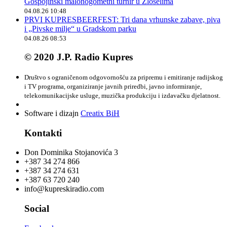
Gospojinski malonogometni turnir u Zloselima
04.08.26 10:48
PRVI KUPRESBEERFEST: Tri dana vrhunske zabave, piva
i „Pivske milje“ u Gradskom parku
04.08.26 08:53
© 2020 J.P. Radio Kupres
Društvo s ograničenom odgovornošću za pripremu i emitiranje radijskog
i TV programa, organiziranje javnih priredbi, javno informiranje,
telekomunikacijske usluge, muzička produkciju i izdavačku djelatnost.
Software i dizajn
Creatix BiH
Kontakti
Don Dominika Stojanovića 3
+387 34 274 866
+387 34 274 631
+387 63 720 240
info@kupreskiradio.com
Social