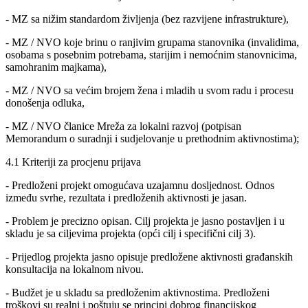
- MZ sa nižim standardom življenja (bez razvijene infrastrukture),
- MZ / NVO koje brinu o ranjivim grupama stanovnika (invalidima,
osobama s posebnim potrebama, starijim i nemoćnim stanovnicima,
samohranim majkama),
- MZ / NVO sa većim brojem žena i mladih u svom radu i procesu
donošenja odluka,
- MZ / NVO članice Mreža za lokalni razvoj (potpisan
Memorandum o suradnji i sudjelovanje u prethodnim aktivnostima);
4.1 Kriteriji za procjenu prijava
- Predloženi projekt omogućava uzajamnu dosljednost. Odnos
između svrhe, rezultata i predloženih aktivnosti je jasan.
- Problem je precizno opisan. Cilj projekta je jasno postavljen i u
skladu je sa ciljevima projekta (opći cilj i specifični cilj 3).
- Prijedlog projekta jasno opisuje predložene aktivnosti građanskih
konsultacija na lokalnom nivou.
- Budžet je u skladu sa predloženim aktivnostima. Predloženi
troškovi su realni i poštuju se principi dobrog financijskog