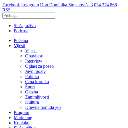
Facebook
Instagram
Don Dominika Stojanovića 3
034 274 866
RSS
Slušaj uživo
Podcast
Početna
Vijesti
Vijesti
Obavijesti
Interview
Oglasi za posao
Javni poziv
Politika
Crna kronika
Šport
Glazba
Zanimljivosti
Kultura
Dnevna ponuda jela
Program
Marketing
Kontakti
Slušaj uživo