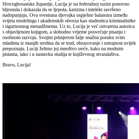
Hercegbosanske županije, Lucija je na federalnoj razini ponovno
bljesnula i dokazala da se ljepota, karizma i intelekt savršeno
nadopunjuju. Ova svestrana djevojka uspješno balansira između
svijeta modelinga i akademskih obveza kao studentica kriminalistike
i sigurnosnog menadžmenta. Uz to, Lucija je već ostvarena autorica
s objavljenom knjigom, a slobodno vrijeme posvećuje pisanju i
osobnom razvoju. Svojim primjerom šalje snažnu poruku svim
mladima iz manjih sredina da se trud, obrazovanje i ustrajnost uvijek
prepoznaju. Luciji želimo joj mnoštvo sreće, kako na modnim
pistama, tako i u nastavku studija te književnog stvaralaštva.
Bravo, Lucija!