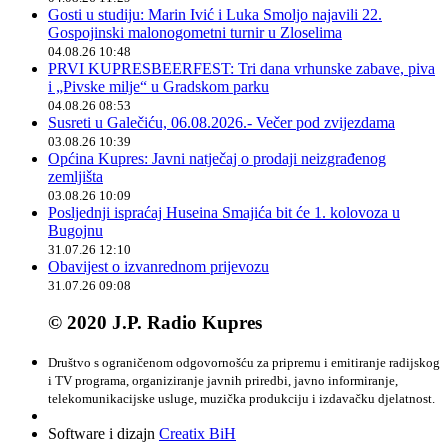
Gosti u studiju: Marin Ivić i Luka Smoljo najavili 22.
Gospojinski malonogometni turnir u Zloselima
04.08.26 10:48
PRVI KUPRESBEERFEST: Tri dana vrhunske zabave, piva
i „Pivske milje“ u Gradskom parku
04.08.26 08:53
Susreti u Galečiću, 06.08.2026.- Večer pod zvijezdama
03.08.26 10:39
Općina Kupres: Javni natječaj o prodaji neizgrađenog
zemljišta
03.08.26 10:09
Posljednji ispraćaj Huseina Smajića bit će 1. kolovoza u
Bugojnu
31.07.26 12:10
Obavijest o izvanrednom prijevozu
31.07.26 09:08
© 2020 J.P. Radio Kupres
Društvo s ograničenom odgovornošću za pripremu i emitiranje radijskog
i TV programa, organiziranje javnih priredbi, javno informiranje,
telekomunikacijske usluge, muzička produkciju i izdavačku djelatnost.
Software i dizajn
Creatix BiH