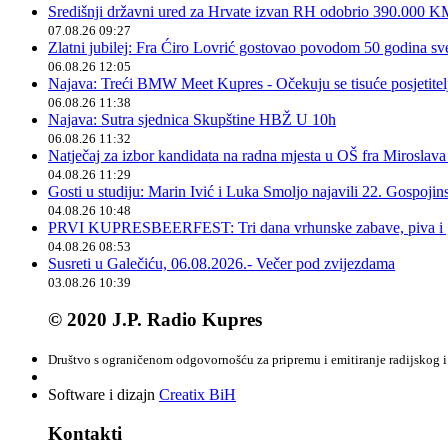
Središnji državni ured za Hrvate izvan RH odobrio 390.000 
07.08.26 09:27
Zlatni jubilej: Fra Ćiro Lovrić gostovao povodom 50 godina sv
06.08.26 12:05
Najava: Treći BMW Meet Kupres - Očekuju se tisuće posjetitelja
06.08.26 11:38
Najava: Sutra sjednica Skupštine HBŽ U 10h
06.08.26 11:32
Natječaj za izbor kandidata na radna mjesta u OŠ fra Miroslav
04.08.26 11:29
Gosti u studiju: Marin Ivić i Luka Smoljo najavili 22. Gospoji
04.08.26 10:48
PRVI KUPRESBEERFEST: Tri dana vrhunske zabave, piva i „
04.08.26 08:53
Susreti u Galečiću, 06.08.2026.- Večer pod zvijezdama
03.08.26 10:39
© 2020 J.P. Radio Kupres
Društvo s ograničenom odgovornošću za pripremu i emitiranje radijskog i 
Software i dizajn
Creatix BiH
Kontakti