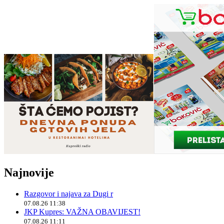
Najnovije
Razgovor i najava za Dugi r
07.08.26 11:38
JKP Kupres: VAŽNA OBAVIJEST!
07.08.26 11:11