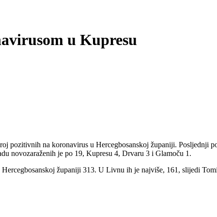
onavirusom u Kupresu
oj pozitivnih na koronavirus u Hercegbosanskoj županiji. Posljednji po
radu novozaraženih je po 19, Kupresu 4, Drvaru 3 i Glamoču 1.
 Hercegbosanskoj županiji 313. U Livnu ih je najviše, 161, slijedi Tomi