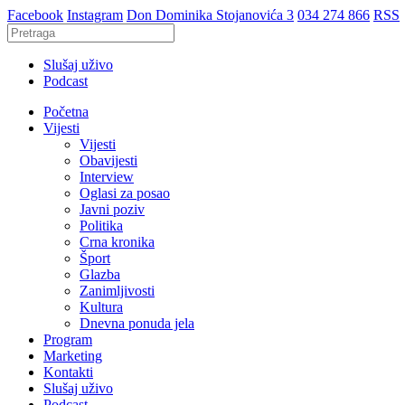
Facebook
Instagram
Don Dominika Stojanovića 3
034 274 866
RSS
Slušaj uživo
Podcast
Početna
Vijesti
Vijesti
Obavijesti
Interview
Oglasi za posao
Javni poziv
Politika
Crna kronika
Šport
Glazba
Zanimljivosti
Kultura
Dnevna ponuda jela
Program
Marketing
Kontakti
Slušaj uživo
Podcast