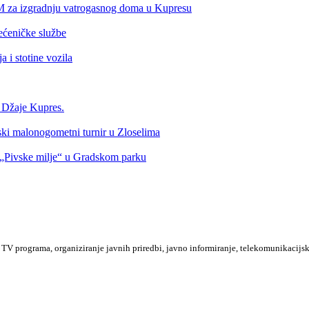
KM za izgradnju vatrogasnog doma u Kupresu
ećeničke službe
 i stotine vozila
a Džaje Kupres.
nski malonogometni turnir u Zloselima
Pivske milje“ u Gradskom parku
TV programa, organiziranje javnih priredbi, javno informiranje, telekomunikacijsk