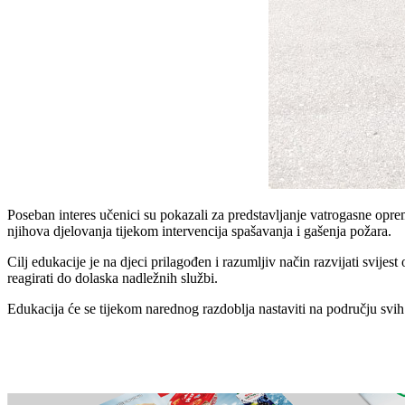
Poseban interes učenici su pokazali za predstavljanje vatrogasne opr
njihova djelovanja tijekom intervencija spašavanja i gašenja požara.
Cilj edukacije je na djeci prilagođen i razumljiv način razvijati svijes
reagirati do dolaska nadležnih službi.
Edukacija će se tijekom narednog razdoblja nastaviti na području svi