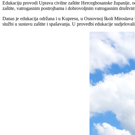
Edukaciju provodi Uprava civilne zaštite Hercegbosanske županije, o
zaštite, vatrogasnim postrojbama i dobrovoljnim vatrogasnim društvi
Danas je edukacija održana i u Kupresu, u Osnovnoj školi Miroslava Đž
službi u sustavu zaštite i spašavanja. U provedbi edukacije sudjelova