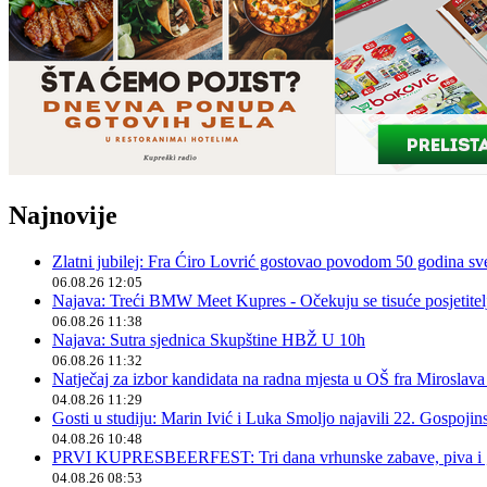
Najnovije
Zlatni jubilej: Fra Ćiro Lovrić gostovao povodom 50 godina sv
06.08.26 12:05
Najava: Treći BMW Meet Kupres - Očekuju se tisuće posjetitelja
06.08.26 11:38
Najava: Sutra sjednica Skupštine HBŽ U 10h
06.08.26 11:32
Natječaj za izbor kandidata na radna mjesta u OŠ fra Miroslav
04.08.26 11:29
Gosti u studiju: Marin Ivić i Luka Smoljo najavili 22. Gospoji
04.08.26 10:48
PRVI KUPRESBEERFEST: Tri dana vrhunske zabave, piva i „
04.08.26 08:53