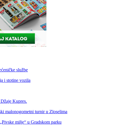
ećeničke službe
 i stotine vozila
a Džaje Kupres.
nski malonogometni turnir u Zloselima
Pivske milje“ u Gradskom parku