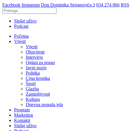
Facebook
Instagram
Don Dominika Stojanovića 3
034 274 866
RSS
Slušaj uživo
Podcast
Početna
Vijesti
Vijesti
Obavijesti
Interview
Oglasi za posao
Javni poziv
Politika
Crna kronika
Šport
Glazba
Zanimljivosti
Kultura
Dnevna ponuda jela
Program
Marketing
Kontakti
Slušaj uživo
Podcast