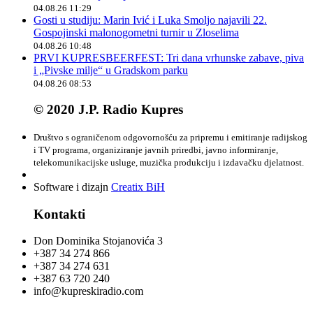
04.08.26 11:29
Gosti u studiju: Marin Ivić i Luka Smoljo najavili 22.
Gospojinski malonogometni turnir u Zloselima
04.08.26 10:48
PRVI KUPRESBEERFEST: Tri dana vrhunske zabave, piva
i „Pivske milje“ u Gradskom parku
04.08.26 08:53
© 2020 J.P. Radio Kupres
Društvo s ograničenom odgovornošću za pripremu i emitiranje radijskog
i TV programa, organiziranje javnih priredbi, javno informiranje,
telekomunikacijske usluge, muzička produkciju i izdavačku djelatnost.
Software i dizajn
Creatix BiH
Kontakti
Don Dominika Stojanovića 3
+387 34 274 866
+387 34 274 631
+387 63 720 240
info@kupreskiradio.com