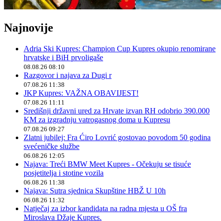
Najnovije
Adria Ski Kupres: Champion Cup Kupres okupio renomirane
hrvatske i BiH prvoligaše
08.08.26 08:10
Razgovor i najava za Dugi r
07.08.26 11:38
JKP Kupres: VAŽNA OBAVIJEST!
07.08.26 11:11
Središnji državni ured za Hrvate izvan RH odobrio 390.000
KM za izgradnju vatrogasnog doma u Kupresu
07.08.26 09:27
Zlatni jubilej: Fra Ćiro Lovrić gostovao povodom 50 godina
svećeničke službe
06.08.26 12:05
Najava: Treći BMW Meet Kupres - Očekuju se tisuće
posjetitelja i stotine vozila
06.08.26 11:38
Najava: Sutra sjednica Skupštine HBŽ U 10h
06.08.26 11:32
Natječaj za izbor kandidata na radna mjesta u OŠ fra
Miroslava Džaje Kupres.