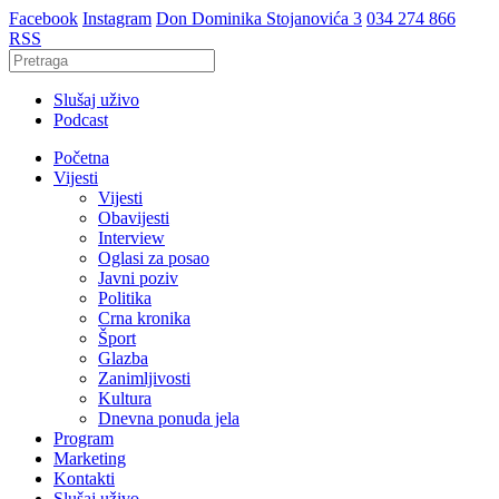
Facebook
Instagram
Don Dominika Stojanovića 3
034 274 866
RSS
Slušaj uživo
Podcast
Početna
Vijesti
Vijesti
Obavijesti
Interview
Oglasi za posao
Javni poziv
Politika
Crna kronika
Šport
Glazba
Zanimljivosti
Kultura
Dnevna ponuda jela
Program
Marketing
Kontakti
Slušaj uživo