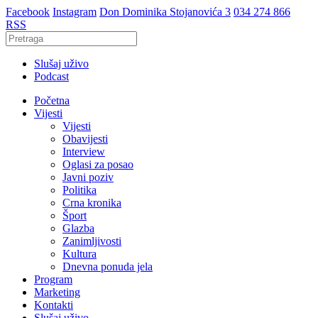
Facebook
Instagram
Don Dominika Stojanovića 3
034 274 866
RSS
Slušaj uživo
Podcast
Početna
Vijesti
Vijesti
Obavijesti
Interview
Oglasi za posao
Javni poziv
Politika
Crna kronika
Šport
Glazba
Zanimljivosti
Kultura
Dnevna ponuda jela
Program
Marketing
Kontakti
Slušaj uživo