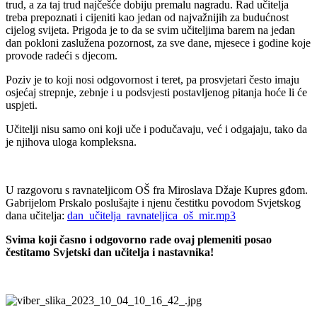
trud, a za taj trud najčešće dobiju premalu nagradu. Rad učitelja
treba prepoznati i cijeniti kao jedan od najvažnijih za budućnost
cijelog svijeta. Prigoda je to da se svim učiteljima barem na jedan
dan pokloni zaslužena pozornost, za sve dane, mjesece i godine koje
provode radeći s djecom.
Poziv je to koji nosi odgovornost i teret, pa prosvjetari često imaju
osjećaj strepnje, zebnje i u podsvjesti postavljenog pitanja hoće li će
uspjeti.
Učitelji nisu samo oni koji uče i podučavaju, već i odgajaju, tako da
je njihova uloga kompleksna.
U razgovoru s ravnateljicom OŠ fra Miroslava Džaje Kupres gđom.
Gabrijelom Prskalo poslušajte i njenu čestitku povodom Svjetskog
dana učitelja:
dan_učitelja_ravnateljica_oš_mir.mp3
Svima koji časno i odgovorno rade ovaj plemeniti posao
čestitamo Svjetski dan učitelja i nastavnika!