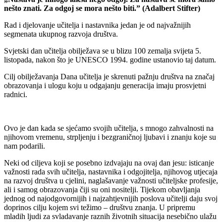
nešto znati. Za odgoj se mora nešto biti.” (Adalbert Stifter)
Rad i djelovanje učitelja i nastavnika jedan je od najvažnijih
segmenata ukupnog razvoja društva.
Svjetski dan učitelja obilježava se u blizu 100 zemalja svijeta 5.
listopada, nakon što je UNESCO 1994. godine ustanovio taj datum.
Cilj obilježavanja Dana učitelja je skrenuti pažnju društva na značaj
obrazovanja i ulogu koju u odgajanju generacija imaju prosvjetni
radnici.
Ovo je dan kada se sjećamo svojih učitelja, s mnogo zahvalnosti na
njihovom vremenu, strpljenju i bezgraničnoj ljubavi i znanju koje su
nam podarili.
Neki od ciljeva koji se posebno izdvajaju na ovaj dan jesu: isticanje
važnosti rada svih učitelja, nastavnika i odgojitelja, njihovog utjecaja
na razvoj društva u cjelini, naglašavanje važnosti učiteljske profesije,
ali i samog obrazovanja čiji su oni nositelji. Tijekom obavljanja
jednog od najodgovornijih i najzahtjevnijih poslova učitelji daju svoj
doprinos cilju kojem svi težimo – društvu znanja. U pripremu
mladih ljudi za svladavanje raznih životnih situacija nesebično ulažu