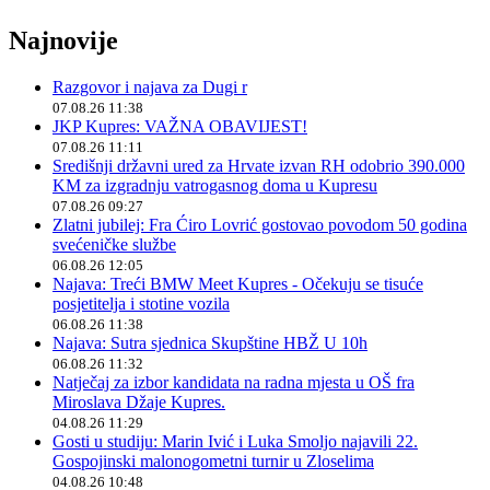
Najnovije
Razgovor i najava za Dugi r
07.08.26 11:38
JKP Kupres: VAŽNA OBAVIJEST!
07.08.26 11:11
Središnji državni ured za Hrvate izvan RH odobrio 390.000
KM za izgradnju vatrogasnog doma u Kupresu
07.08.26 09:27
Zlatni jubilej: Fra Ćiro Lovrić gostovao povodom 50 godina
svećeničke službe
06.08.26 12:05
Najava: Treći BMW Meet Kupres - Očekuju se tisuće
posjetitelja i stotine vozila
06.08.26 11:38
Najava: Sutra sjednica Skupštine HBŽ U 10h
06.08.26 11:32
Natječaj za izbor kandidata na radna mjesta u OŠ fra
Miroslava Džaje Kupres.
04.08.26 11:29
Gosti u studiju: Marin Ivić i Luka Smoljo najavili 22.
Gospojinski malonogometni turnir u Zloselima
04.08.26 10:48