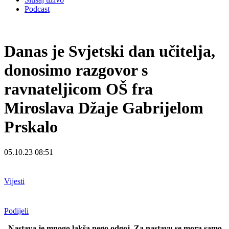
Podcast
Danas je Svjetski dan učitelja,
donosimo razgovor s
ravnateljicom OŠ fra
Miroslava Džaje Gabrijelom
Prskalo
05.10.23 08:51
Vijesti
Podijeli
„Nastava je mnogo lakša nego odgoj. Za nastavu se mora samo