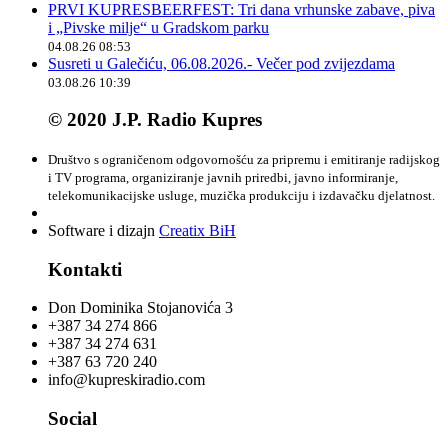
PRVI KUPRESBEERFEST: Tri dana vrhunske zabave, piva
i „Pivske milje“ u Gradskom parku
04.08.26 08:53
Susreti u Galečiću, 06.08.2026.- Večer pod zvijezdama
03.08.26 10:39
© 2020 J.P. Radio Kupres
Društvo s ograničenom odgovornošću za pripremu i emitiranje radijskog
i TV programa, organiziranje javnih priredbi, javno informiranje,
telekomunikacijske usluge, muzička produkciju i izdavačku djelatnost.
Software i dizajn
Creatix BiH
Kontakti
Don Dominika Stojanovića 3
+387 34 274 866
+387 34 274 631
+387 63 720 240
info@kupreskiradio.com
Social