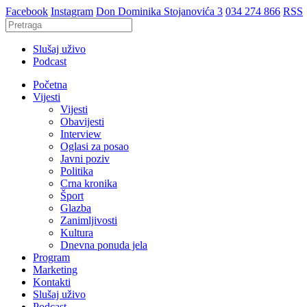
Facebook
Instagram
Don Dominika Stojanovića 3
034 274 866
RSS
Slušaj uživo
Podcast
Početna
Vijesti
Vijesti
Obavijesti
Interview
Oglasi za posao
Javni poziv
Politika
Crna kronika
Šport
Glazba
Zanimljivosti
Kultura
Dnevna ponuda jela
Program
Marketing
Kontakti
Slušaj uživo
Podcast