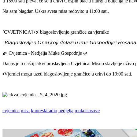
u 15:00 sati pjevat će se u crkvi Gospin plač a liturgija bdijenja je nav
Na sam blagdan Uskrs sveta misa redovito u 11:00 sati.
[CVJETNICA] 🌿 blagoslovljenje grančice za vjernike
"𝘉𝘭𝘢𝘨𝘰𝘴𝘭𝘰𝘷𝘭𝘫𝘦𝘯 𝘖𝘯𝘢𝘫 𝘬𝘰𝘫𝘪 𝘥𝘰𝘭𝘢𝘻𝘪 𝘶 𝘪𝘮𝘦 𝘎𝘰𝘴𝘱𝘰𝘥𝘯𝘫𝘦! 𝘏𝘰𝘴𝘢𝘯
🌿 Cvjetnica - Nedjelja Muke Gospodnje 🌿
Danas je u našoj crkvi proslavljena Cvjetnica. Misno slavlje je uživo 
▪️Vjernici mogu uzeti blagoslovljenje grančice u crkvi do 19:00 sati.
cvjetnica
misa
kupreskiradio
nedjelja
mukeisusove