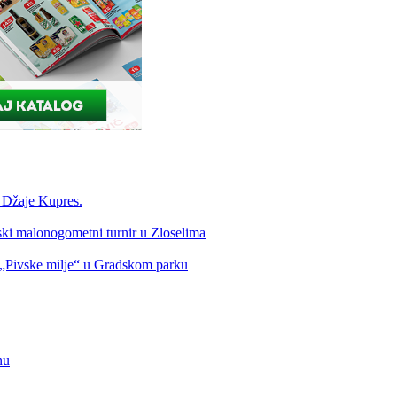
a Džaje Kupres.
nski malonogometni turnir u Zloselima
Pivske milje“ u Gradskom parku
nu