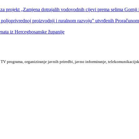
a projekt „Zamjena dotrajalih vodovodnih cijevi prema selima Gornji i
 poljoprivrednoj proizvodnji i ruralnom razvoju” utvrđenih Proračuno
denata iz Hercegbosanske županije
TV programa, organiziranje javnih priredbi, javno informiranje, telekomunikacijsk