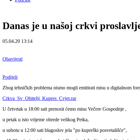
Danas je u našoj crkvi proslavl
05.04.20 13:14
Obavijesti
Podijeli
Zbog tehničkih problema nismo mogli emitirati misu u digitalnom for
Crkva_Sv_Obitelji_Kupres_Cvjet.rar
U četvrtak u 18:00 sati prenosit ćemo misu Večere Gospodnje ,
u petak u isto vrijeme obrede velikog Petka,
u subotu u 12:00 sati blagoslov jela "po kupreški posvetališće",