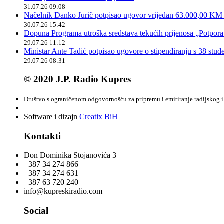
31.07.26 09:08
Načelnik Danko Jurič potpisao ugovor vrijedan 63.000,00 KM z
30.07.26 15:42
Dopuna Programa utroška sredstava tekućih prijenosa „Potpora
29.07.26 11:12
Ministar Ante Tadić potpisao ugovore o stipendiranju s 38 stu
29.07.26 08:31
© 2020 J.P. Radio Kupres
Društvo s ograničenom odgovornošću za pripremu i emitiranje radijskog i 
Software i dizajn
Creatix BiH
Kontakti
Don Dominika Stojanovića 3
+387 34 274 866
+387 34 274 631
+387 63 720 240
info@kupreskiradio.com
Social