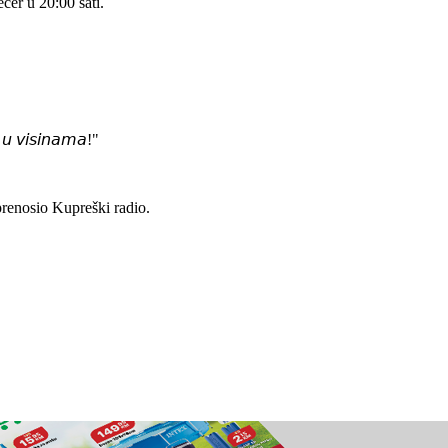
ečer u 20:00 sati.
 𝘶 𝘷𝘪𝘴𝘪𝘯𝘢𝘮𝘢!"
prenosio Kupreški radio.