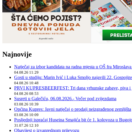
Najnovije
Natječaj za izbor kandidata na radna mjesta u OŠ fra Miroslav
04.08.26 11:29
Gosti u studiju: Marin Ivić i Luka Smoljo najavili 22. Gospoji
04.08.26 10:48
PRVI KUPRESBEERFEST: Tri dana vrhunske zabave, piva i „
04.08.26 08:53
Susreti u Galečiću, 06.08.2026.- Večer pod zvijezdama
03.08.26 10:39
Općina Kupres: Javni natječaj o prodaji neizgrađenog zemljišta
03.08.26 10:09
Posljednji ispraćaj Huseina Smajića bit će 1. kolovoza u Bugoj
31.07.26 12:10
Obavijest o izvanrednom prijevozu