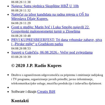
06.08.26 11:38
Najava: Sutra sjednica Skupštine HBŽ U 10h
06.08.26 11:32
Natječaj za izbor kandidata na radna mjesta u OŠ fra
Miroslava Džaje Kupres.
04.08.26 11:29
Gosti u studiju: Marin Ivić i Luka Smoljo najavili 22.
Gospojinski malonogometni turnir u Zloselima
04.08.26 10:48
PRVI KUPRESBEERFEST: Tri dana vrhunske zabave, piva
i „Pivske milje“ u Gradskom parku
04.08.26 08:53
Susreti u Galečiću, 06.08.2026.- Večer pod zvijezdama
03.08.26 10:39
© 2020 J.P. Radio Kupres
Društvo s ograničenom odgovornošću za pripremu i emitiranje radijskog
i TV programa, organiziranje javnih priredbi, javno informiranje,
telekomunikacijske usluge, muzička produkciju i izdavačku djelatnost.
Software i dizajn
Creatix BiH
Kontakti