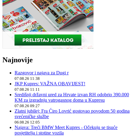
Najnovije
Razgovor i najava za Dugi r
07.08.26 11:38
JKP Kupres: VAŽNA OBAVIJEST!
07.08.26 11:11
Središnji državni ured za Hrvate izvan RH odobrio 390.000
KM za izgradnju vatrogasnog doma u Kupresu
07.08.26 09:27
Zlatni jubilej: Fra Ćiro Lovrić gostovao povodom 50 godina
svećeničke službe
06.08.26 12:05
Najava: Treći BMW Meet Kupres - Očekuju se tisuće
posjetitelja i stotine vozila