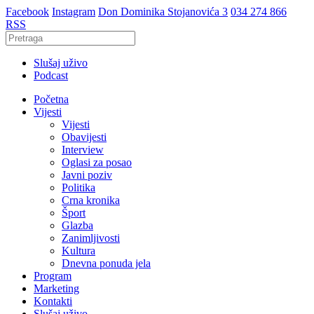
Facebook
Instagram
Don Dominika Stojanovića 3
034 274 866
RSS
Slušaj uživo
Podcast
Početna
Vijesti
Vijesti
Obavijesti
Interview
Oglasi za posao
Javni poziv
Politika
Crna kronika
Šport
Glazba
Zanimljivosti
Kultura
Dnevna ponuda jela
Program
Marketing
Kontakti
Slušaj uživo