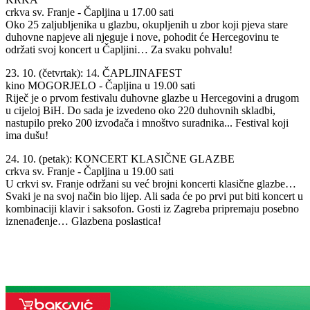
crkva sv. Franje - Čapljina u 17.00 sati
Oko 25 zaljubljenika u glazbu, okupljenih u zbor koji pjeva stare
duhovne napjeve ali njeguje i nove, pohodit će Hercegovinu te
održati svoj koncert u Čapljini… Za svaku pohvalu!
23. 10. (četvrtak): 14. ČAPLJINAFEST
kino MOGORJELO - Čapljina u 19.00 sati
Riječ je o prvom festivalu duhovne glazbe u Hercegovini a drugom
u cijeloj BiH. Do sada je izvedeno oko 220 duhovnih skladbi,
nastupilo preko 200 izvođača i mnoštvo suradnika... Festival koji
ima dušu!
24. 10. (petak): KONCERT KLASIČNE GLAZBE
crkva sv. Franje - Čapljina u 19.00 sati
U crkvi sv. Franje održani su već brojni koncerti klasične glazbe…
Svaki je na svoj način bio lijep. Ali sada će po prvi put biti koncert u
kombinaciji klavir i saksofon. Gosti iz Zagreba pripremaju posebno
iznenađenje… Glazbena poslastica!