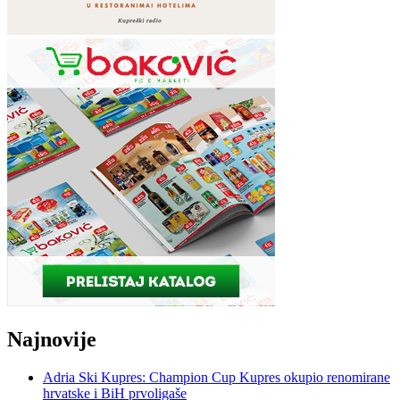
Najnovije
Adria Ski Kupres: Champion Cup Kupres okupio renomirane
hrvatske i BiH prvoligaše