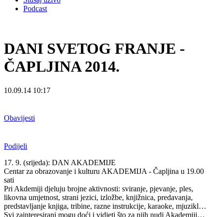
Podcast
DANI SVETOG FRANJE -
ČAPLJINA 2014.
10.09.14 10:17
Obavijesti
Podijeli
17. 9. (srijeda): DAN AKADEMIJE
Centar za obrazovanje i kulturu AKADEMIJA - Čapljina u 19.00
sati
Pri Akdemiji djeluju brojne aktivnosti: sviranje, pjevanje, ples,
likovna umjetnost, strani jezici, izložbe, knjižnica, predavanja,
predstavljanje knjiga, tribine, razne instrukcije, karaoke, mjuzikl…
Svi zainteresirani mogu doći i vidjeti što za njih nudi Akademiji…