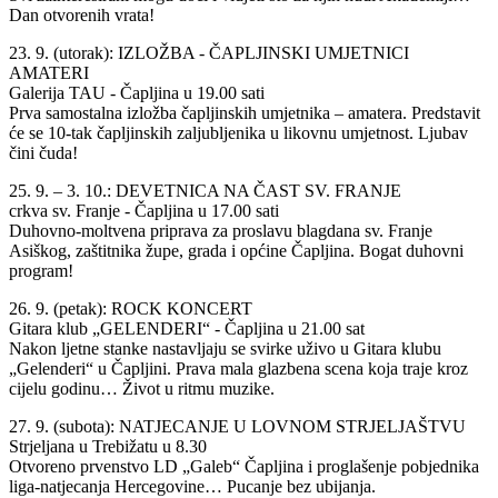
Dan otvorenih vrata!
23. 9. (utorak): IZLOŽBA - ČAPLJINSKI UMJETNICI
AMATERI
Galerija TAU - Čapljina u 19.00 sati
Prva samostalna izložba čapljinskih umjetnika – amatera. Predstavit
će se 10-tak čapljinskih zaljubljenika u likovnu umjetnost. Ljubav
čini čuda!
25. 9. – 3. 10.: DEVETNICA NA ČAST SV. FRANJE
crkva sv. Franje - Čapljina u 17.00 sati
Duhovno-moltvena priprava za proslavu blagdana sv. Franje
Asiškog, zaštitnika župe, grada i općine Čapljina. Bogat duhovni
program!
26. 9. (petak): ROCK KONCERT
Gitara klub „GELENDERI“ - Čapljina u 21.00 sat
Nakon ljetne stanke nastavljaju se svirke uživo u Gitara klubu
„Gelenderi“ u Čapljini. Prava mala glazbena scena koja traje kroz
cijelu godinu… Život u ritmu muzike.
27. 9. (subota): NATJECANJE U LOVNOM STRJELJAŠTVU
Strjeljana u Trebižatu u 8.30
Otvoreno prvenstvo LD „Galeb“ Čapljina i proglašenje pobjednika
liga-natjecanja Hercegovine… Pucanje bez ubijanja.