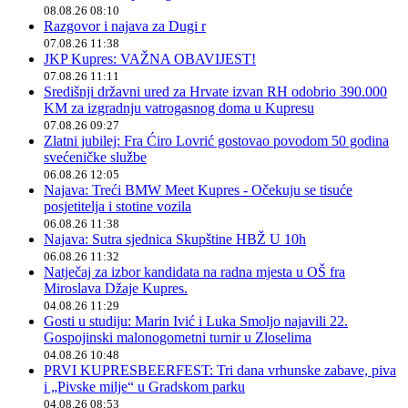
08.08.26 08:10
Razgovor i najava za Dugi r
07.08.26 11:38
JKP Kupres: VAŽNA OBAVIJEST!
07.08.26 11:11
Središnji državni ured za Hrvate izvan RH odobrio 390.000
KM za izgradnju vatrogasnog doma u Kupresu
07.08.26 09:27
Zlatni jubilej: Fra Ćiro Lovrić gostovao povodom 50 godina
svećeničke službe
06.08.26 12:05
Najava: Treći BMW Meet Kupres - Očekuju se tisuće
posjetitelja i stotine vozila
06.08.26 11:38
Najava: Sutra sjednica Skupštine HBŽ U 10h
06.08.26 11:32
Natječaj za izbor kandidata na radna mjesta u OŠ fra
Miroslava Džaje Kupres.
04.08.26 11:29
Gosti u studiju: Marin Ivić i Luka Smoljo najavili 22.
Gospojinski malonogometni turnir u Zloselima
04.08.26 10:48
PRVI KUPRESBEERFEST: Tri dana vrhunske zabave, piva
i „Pivske milje“ u Gradskom parku
04.08.26 08:53