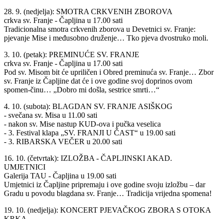
28. 9. (nedjelja): SMOTRA CRKVENIH ZBOROVA
crkva sv. Franje - Čapljina u 17.00 sati
Tradicionalna smotra crkvenih zborova u Devetnici sv. Franje:
pjevanje Mise i međusobno druženje… Tko pjeva dvostruko moli.
3. 10. (petak): PREMINUĆE SV. FRANJE
crkva sv. Franje - Čapljina u 17.00 sati
Pod sv. Misom bit će upriličen i Obred preminuća sv. Franje… Zbor
sv. Franje iz Čapljine dat će i ove godine svoj doprinos ovom
spomen-činu… „Dobro mi došla, sestrice smrti…“
4. 10. (subota): BLAGDAN SV. FRANJE ASIŠKOG
- svečana sv. Misa u 11.00 sati
- nakon sv. Mise nastup KUD-ova i pučka veselica
- 3. Festival klapa „SV. FRANJI U ČAST“ u 19.00 sati
- 3. RIBARSKA VEČER u 20.00 sati
16. 10. (četvrtak): IZLOŽBA - ČAPLJINSKI AKAD.
UMJETNICI
Galerija TAU - Čapljina u 19.00 sati
Umjetnici iz Čapljine pripremaju i ove godine svoju izložbu – dar
Gradu u povodu blagdana sv. Franje… Tradicija vrijedna spomena!
19. 10. (nedjelja): KONCERT PJEVAČKOG ZBORA S OTOKA
KRKA