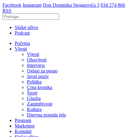
Facebook
Instagram
Don Dominika Stojanovića 3
034 274 866
RSS
Slušaj uživo
Podcast
Početna
Vijesti
Vijesti
Obavijesti
Interview
Oglasi za posao
Javni poziv
Politika
Crna kronika
Šport
Glazba
Zanimljivosti
Kultura
Dnevna ponuda jela
Program
Marketing
Kontakti
Slušaj uživo