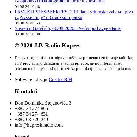
Gospojinski malonogometni turnir u Zloselima
04.08.26 10:48
PRVI KUPRESBEERFEST: Tri dana vrhunske zabave, piva
i „Pivske milje“ u Gradskom parku
04.08.26 08:53
Susreti u Galečiću, 06.08.2026.- Večer pod zvijezdama
03.08.26 10:39
© 2020 J.P. Radio Kupres
Društvo s ograničenom odgovornošću za pripremu i emitiranje radijskog
i TV programa, organiziranje javnih priredbi, javno informiranje,
telekomunikacijske usluge, muzička produkciju i izdavačku djelatnost.
Software i dizajn
Creatix BiH
Kontakti
Don Dominika Stojanovića 3
+387 34 274 866
+387 34 274 631
+387 63 720 240
info@kupreskiradio.com
Social