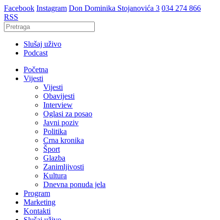
Facebook
Instagram
Don Dominika Stojanovića 3
034 274 866
RSS
Slušaj uživo
Podcast
Početna
Vijesti
Vijesti
Obavijesti
Interview
Oglasi za posao
Javni poziv
Politika
Crna kronika
Šport
Glazba
Zanimljivosti
Kultura
Dnevna ponuda jela
Program
Marketing
Kontakti
Slušaj uživo