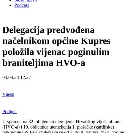
Podcast
Delegacija predvođena
načelnikom općine Kupres
položila vijenac poginulim
braniteljima HVO-a
03.04.24 12:27
Vijesti
Podijeli
U spomen na 32. obljtenicu utemljenja Hrvatskog vijeća obrane
(HVO-a) i 19. obljetnica utemeljenja 1. pješačke (gardijske)
pukovnije OS BiH obilježava se od 3. do 8. travnja 2024. godine.