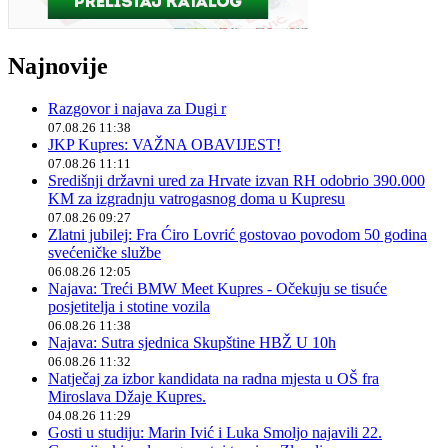
Najnovije
Razgovor i najava za Dugi r
07.08.26 11:38
JKP Kupres: VAŽNA OBAVIJEST!
07.08.26 11:11
Središnji državni ured za Hrvate izvan RH odobrio 390.000
KM za izgradnju vatrogasnog doma u Kupresu
07.08.26 09:27
Zlatni jubilej: Fra Ćiro Lovrić gostovao povodom 50 godina
svećeničke službe
06.08.26 12:05
Najava: Treći BMW Meet Kupres - Očekuju se tisuće
posjetitelja i stotine vozila
06.08.26 11:38
Najava: Sutra sjednica Skupštine HBŽ U 10h
06.08.26 11:32
Natječaj za izbor kandidata na radna mjesta u OŠ fra
Miroslava Džaje Kupres.
04.08.26 11:29
Gosti u studiju: Marin Ivić i Luka Smoljo najavili 22.