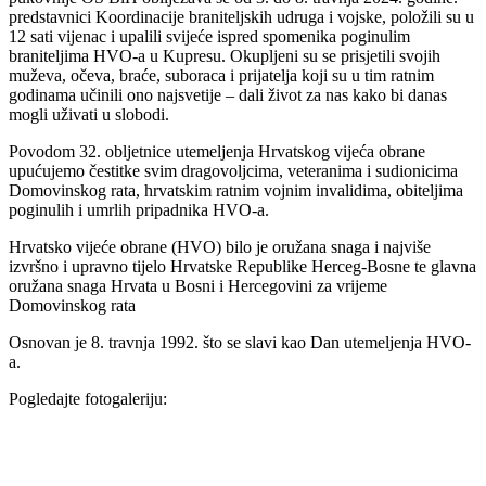
predstavnici Koordinacije braniteljskih udruga i vojske, položili su u
12 sati vijenac i upalili svijeće ispred spomenika poginulim
braniteljima HVO-a u Kupresu. Okupljeni su se prisjetili svojih
muževa, očeva, braće, suboraca i prijatelja koji su u tim ratnim
godinama učinili ono najsvetije – dali život za nas kako bi danas
mogli uživati u slobodi.
Povodom 32. obljetnice utemeljenja Hrvatskog vijeća obrane
upućujemo čestitke svim dragovoljcima, veteranima i sudionicima
Domovinskog rata, hrvatskim ratnim vojnim invalidima, obiteljima
poginulih i umrlih pripadnika HVO-a.
Hrvatsko vijeće obrane (HVO) bilo je oružana snaga i najviše
izvršno i upravno tijelo Hrvatske Republike Herceg-Bosne te glavna
oružana snaga Hrvata u Bosni i Hercegovini za vrijeme
Domovinskog rata
Osnovan je 8. travnja 1992. što se slavi kao Dan utemeljenja HVO-
a.
Pogledajte fotogaleriju: