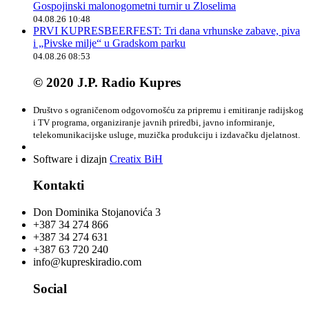
Gospojinski malonogometni turnir u Zloselima
04.08.26 10:48
PRVI KUPRESBEERFEST: Tri dana vrhunske zabave, piva
i „Pivske milje“ u Gradskom parku
04.08.26 08:53
© 2020 J.P. Radio Kupres
Društvo s ograničenom odgovornošću za pripremu i emitiranje radijskog
i TV programa, organiziranje javnih priredbi, javno informiranje,
telekomunikacijske usluge, muzička produkciju i izdavačku djelatnost.
Software i dizajn
Creatix BiH
Kontakti
Don Dominika Stojanovića 3
+387 34 274 866
+387 34 274 631
+387 63 720 240
info@kupreskiradio.com
Social