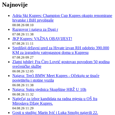
Najnovije
Adria Ski Kupres: Champion Cup Kupres okupio renomirane
hrvatske i BiH prvoligaše
08.08.26 08:10
Razgovor i najava za Dugi r
07.08.26 11:38
JKP Kupres: VAŽNA OBAVIJEST!
07.08.26 11:11
Središnji državni ured za Hrvate izvan RH odobrio 390.000
KM za izgradnju vatrogasnog doma u Kupresu
07.08.26 09:27
Zlatni jubilej: Fra Ćiro Lovrić gostovao povodom 50 godina
svećeničke službe
06.08.26 12:05
Najava: Treći BMW Meet Kupres - Očekuju se tisuće
posjetitelja i stotine vozila
06.08.26 11:38
Najava: Sutra sjednica Skupštine HBŽ U 10h
06.08.26 11:32
Natječaj za izbor kandidata na radna mjesta u OŠ fra
Miroslava Džaje Kupres.
04.08.26 11:29
Gosti u studiju: Marin Ivić i Luka Smoljo najavili 22.