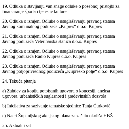
19. Odluka o stavljanju van snage odluke o posebnoj pristojbi za
financiranje športa i tjelesne kulture
20. Odluka o izmjeni Odluke o usuglašavanju pravnog statusa
Javnog komunalnog poduzeća „Kupres“ d.o.o. Kupres
21. Odluka o izmjeni Odluke o usuglašavanju pravnog statusa
Javnog poduzeća Veterinarska stanica d.o.o. Kupres
22. Odluka o izmjeni Odluke o usuglašavanju pravnog statusa
Javnog poduzeća Radio Kupres d.o.o. Kupres
23. Odluka o izmjeni Odluke o usuglašavanju pravnog statusa
Javnog poljoprivrednog poduzeća „Kupreško polje“ d.o.o. Kupres
24. Tekuća pitanja
a) Zahtjev za kopiju potpisanih ugovora o koncesiji, aneksa
ugovora, urbanističkih suglasnosti i građevinskih dozvola
b) Inicijativa za sazivanje tematske sjednice Tanja Ćurković
c) Nacrt Županijskog akcijskog plana za zaštitu okoliša HBŽ
25. Aktualni sat