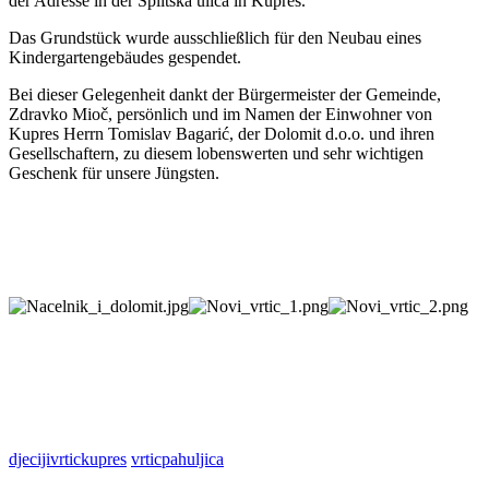
der Adresse in der Splitska ulica in Kupres.
Das Grundstück wurde ausschließlich für den Neubau eines
Kindergartengebäudes gespendet.
Bei dieser Gelegenheit dankt der Bürgermeister der Gemeinde,
Zdravko Mioč, persönlich und im Namen der Einwohner von
Kupres Herrn Tomislav Bagarić, der Dolomit d.o.o. und ihren
Gesellschaftern, zu diesem lobenswerten und sehr wichtigen
Geschenk für unsere Jüngsten.
djecijivrtickupres
vrticpahuljica