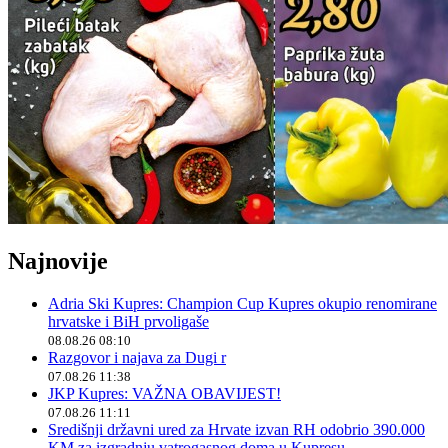
Najnovije
Adria Ski Kupres: Champion Cup Kupres okupio renomirane
hrvatske i BiH prvoligaše
08.08.26 08:10
Razgovor i najava za Dugi r
07.08.26 11:38
JKP Kupres: VAŽNA OBAVIJEST!
07.08.26 11:11
Središnji državni ured za Hrvate izvan RH odobrio 390.000
KM za izgradnju vatrogasnog doma u Kupresu