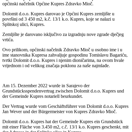
općinski načelnik Općine Kupres Zdravko Mioč.
Dolomit d.o.o. Kupres darovao je Općini Kupres zemljište u
površini od 3 450 m2, k.č. 13/1 k.o. Kupres, koje se nalazi u
Splitskoj ulici, Kupres.
Zemljište je darovano isključivo za izgradnju nove zgrade dječjeg
vrtića.
Ovo prilikom, općinski načelnik Zdravko Mioč u osobno ime i u
ime stanovnika Kupresa zahvaljuje gospodinu Tomislavu Bagariću,
tvrtki Dolomit d.o.o. Kupres i njenim dioničarima, na ovom hvale
vrijednom i od velikog značaja poklonu za naše najmlađe.
Am 15. Dezember 2022 wurde in Sarajevo der
Grundstücksspendenvertrag zwischen Dolomit d.o.o. Kupres und
der Gemeinde Kupres notariell beurkundet.
Der Vertrag wurde vom Geschäftsführer von Dolomit d.o.o. Kupres
Jan Wever und der Bürgermeister von Kupres Zdravko Mioč.
Dolomit d.o.o. Kupres hat der Gemeinde Kupres ein Grundstück
mit einer Fläche von 3.450 m2, c.č. 13/1 k.o. Kupres geschenkt, mit