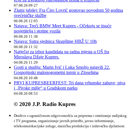
07.08.26 09:27
Zlatni jubilej: Fra Ćiro Lovrić gostovao povodom 50 godina
svećeničke službe
06.08.26 12:05
Najava: Treći BMW Meet Kupres - Očekuju se tisuće
posjetitelja i stotine vozila
06.08.26 11:38
Najava: Sutra sjednica Skupštine HBŽ U 10h
06.08.26 11:32
Natječaj za izbor kandidata na radna mjesta u OŠ fra
Miroslava Džaje Kupres.
04.08.26 11:29
Gosti u studiju: Marin Ivić i Luka Smoljo najavili 22.
Gospojinski malonogometni turnir u Zloselima
04.08.26 10:48
PRVI KUPRESBEERFEST: Tri dana vrhunske zabave, piva
i „Pivske milje“ u Gradskom parku
04.08.26 08:53
© 2020 J.P. Radio Kupres
Društvo s ograničenom odgovornošću za pripremu i emitiranje radijskog
i TV programa, organiziranje javnih priredbi, javno informiranje,
telekomunikacijske usluge, muzička produkciju i izdavačku djelatnost.