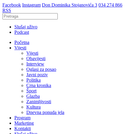
Facebook
Instagram
Don Dominika Stojanovića 3
034 274 866
RSS
Slušaj uživo
Podcast
Početna
Vijesti
Vijesti
Obavijesti
Interview
Oglasi za posao
Javni poziv
Politika
Crna kronika
Šport
Glazba
Zanimljivosti
Kultura
Dnevna ponuda jela
Program
Marketing
Kontakti
Slušaj uživo