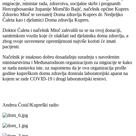
migracije, ministar rada, zdravstva, socijalne skrbi i prognanih
Hercegbosanske županije Momčilo Bajić, načelnik općine Kupres
Zdravko Mioč te ravnatelj Doma zdravlja Kupres dr. Nedjeljko
Ćaleta kao i djelatnici Doma zdravlja Kupres.
Doktor Ćaleta i načelnik Mioč zahvalili su se na ovoj donaciji,
sanitetskom vozilu koje će olakšati rad djelatnika doma zdravlja, a
zbog svoje suvremene opremljenosti najviše koristi će imati
pacijenti.
Načelnik je istaknuo dobru dosadašnju suradnju s navedenim
ministarstvima i Međunarodnom organizacijom za migracije te kako
se nada nastavku iste, uz napomenu da je ova organizacija prošle
godine kupreškom domu zdravlja donirala laboratorijski aparat na
kojem se rade COVID-19 i drugi laboratorijski testovi.
Andrea Ćosić/Kupreški radio