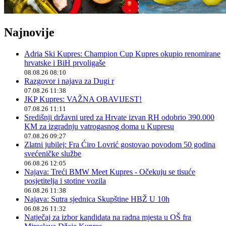
Najnovije
Adria Ski Kupres: Champion Cup Kupres okupio renomirane
hrvatske i BiH prvoligaše
08.08.26 08:10
Razgovor i najava za Dugi r
07.08.26 11:38
JKP Kupres: VAŽNA OBAVIJEST!
07.08.26 11:11
Središnji državni ured za Hrvate izvan RH odobrio 390.000
KM za izgradnju vatrogasnog doma u Kupresu
07.08.26 09:27
Zlatni jubilej: Fra Ćiro Lovrić gostovao povodom 50 godina
svećeničke službe
06.08.26 12:05
Najava: Treći BMW Meet Kupres - Očekuju se tisuće
posjetitelja i stotine vozila
06.08.26 11:38
Najava: Sutra sjednica Skupštine HBŽ U 10h
06.08.26 11:32
Natječaj za izbor kandidata na radna mjesta u OŠ fra