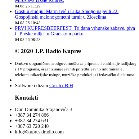
Miroslava Džaje Kupres.
04.08.26 11:29
Gosti u studiju: Marin Ivić i Luka Smoljo najavili 22.
Gospojinski malonogometni turnir u Zloselima
04.08.26 10:48
PRVI KUPRESBEERFEST: Tri dana vrhunske zabave, piva
i „Pivske milje“ u Gradskom parku
04.08.26 08:53
© 2020 J.P. Radio Kupres
Društvo s ograničenom odgovornošću za pripremu i emitiranje radijskog
i TV programa, organiziranje javnih priredbi, javno informiranje,
telekomunikacijske usluge, muzička produkciju i izdavačku djelatnost.
Software i dizajn
Creatix BiH
Kontakti
Don Dominika Stojanovića 3
+387 34 274 866
+387 34 274 631
+387 63 720 240
info@kupreskiradio.com