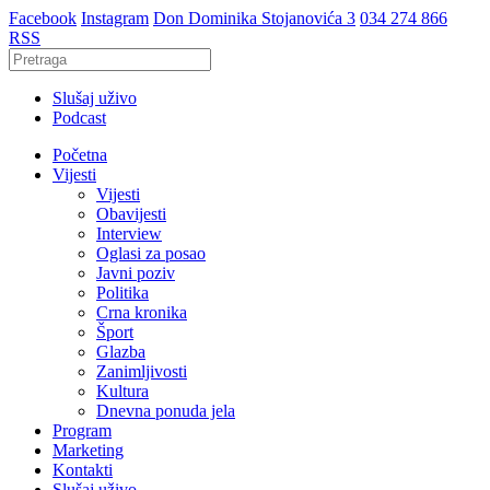
Facebook
Instagram
Don Dominika Stojanovića 3
034 274 866
RSS
Slušaj uživo
Podcast
Početna
Vijesti
Vijesti
Obavijesti
Interview
Oglasi za posao
Javni poziv
Politika
Crna kronika
Šport
Glazba
Zanimljivosti
Kultura
Dnevna ponuda jela
Program
Marketing
Kontakti
Slušaj uživo