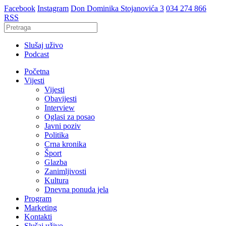
Facebook
Instagram
Don Dominika Stojanovića 3
034 274 866
RSS
Slušaj uživo
Podcast
Početna
Vijesti
Vijesti
Obavijesti
Interview
Oglasi za posao
Javni poziv
Politika
Crna kronika
Šport
Glazba
Zanimljivosti
Kultura
Dnevna ponuda jela
Program
Marketing
Kontakti
Slušaj uživo