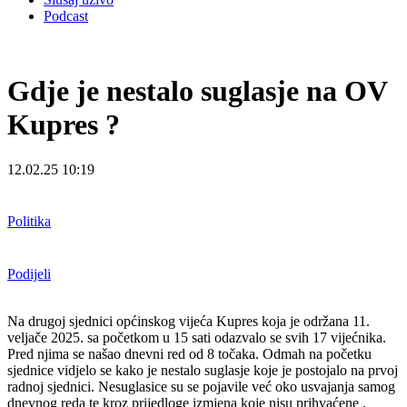
Podcast
Gdje je nestalo suglasje na OV
Kupres ?
12.02.25 10:19
Politika
Podijeli
Na drugoj sjednici općinskog vijeća Kupres koja je održana 11.
veljače 2025. sa početkom u 15 sati odazvalo se svih 17 vijećnika.
Pred njima se našao dnevni red od 8 točaka. Odmah na početku
sjednice vidjelo se kako je nestalo suglasje koje je postojalo na prvoj
radnoj sjednici. Nesuglasice su se pojavile već oko usvajanja samog
dnevnog reda te kroz prijedloge izmjena koje nisu prihvaćene .