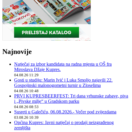
Najnovije
Natječaj za izbor kandidata na radna mjesta u OŠ fra
Miroslava Džaje Kupres.
04.08.26 11:29
Gosti u studiju: Marin Ivić i Luka Smoljo najavili 22.
Gospojinski malonogometni turnir u Zloselima
04.08.26 10:48
PRVI KUPRESBEERFEST: Tri dana vrhunske zabave, piva
i „Pivske milje“ u Gradskom parku
04.08.26 08:53
Susreti u Galečiću, 06.08.2026.- Večer pod zvijezdama
03.08.26 10:39
Općina Kupres: Javni natječaj o prodaji neizgrađenog
zemljišta