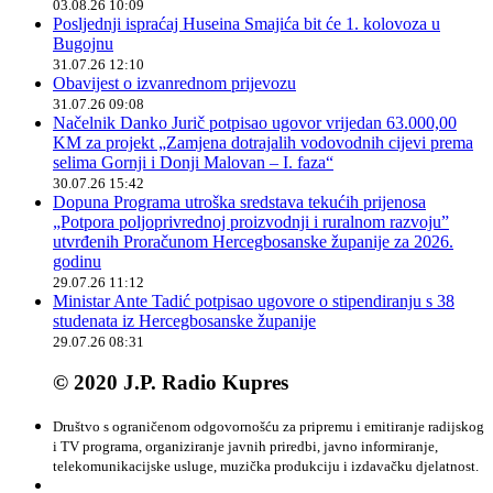
03.08.26 10:09
Posljednji ispraćaj Huseina Smajića bit će 1. kolovoza u
Bugojnu
31.07.26 12:10
Obavijest o izvanrednom prijevozu
31.07.26 09:08
Načelnik Danko Jurič potpisao ugovor vrijedan 63.000,00
KM za projekt „Zamjena dotrajalih vodovodnih cijevi prema
selima Gornji i Donji Malovan – I. faza“
30.07.26 15:42
Dopuna Programa utroška sredstava tekućih prijenosa
„Potpora poljoprivrednoj proizvodnji i ruralnom razvoju”
utvrđenih Proračunom Hercegbosanske županije za 2026.
godinu
29.07.26 11:12
Ministar Ante Tadić potpisao ugovore o stipendiranju s 38
studenata iz Hercegbosanske županije
29.07.26 08:31
© 2020 J.P. Radio Kupres
Društvo s ograničenom odgovornošću za pripremu i emitiranje radijskog
i TV programa, organiziranje javnih priredbi, javno informiranje,
telekomunikacijske usluge, muzička produkciju i izdavačku djelatnost.