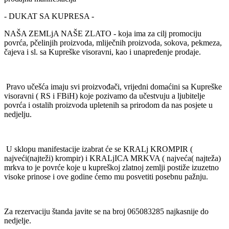
- DUKAT SA KUPRESA -
NAŠA ZEMLjA NAŠE ZLATO - koja ima za cilj promociju
povrća, pčelinjih proizvoda, mliječnih proizvoda, sokova, pekmeza,
čajeva i sl. sa Kupreške visoravni, kao i unapređenje prodaje.
Pravo učešća imaju svi proizvođači, vrijedni domaćini sa Kupreške
visoravni ( RS i FBiH) koje pozivamo da učestvuju a ljubitelje
povrća i ostalih proizvoda upletenih sa prirodom da nas posjete u
nedjelju.
U sklopu manifestacije izabrat će se KRALj KROMPIR (
najveći(najteži) krompir) i KRALjICA MRKVA ( najveća( najteža)
mrkva to je povrće koje u kupreškoj zlatnoj zemlji postiže izuzetno
visoke prinose i ove godine ćemo mu posvetiti posebnu pažnju.
Za rezervaciju štanda javite se na broj 065083285 najkasnije do
nedjelje.