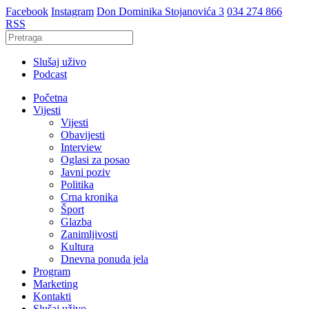
Facebook
Instagram
Don Dominika Stojanovića 3
034 274 866
RSS
Slušaj uživo
Podcast
Početna
Vijesti
Vijesti
Obavijesti
Interview
Oglasi za posao
Javni poziv
Politika
Crna kronika
Šport
Glazba
Zanimljivosti
Kultura
Dnevna ponuda jela
Program
Marketing
Kontakti
Slušaj uživo