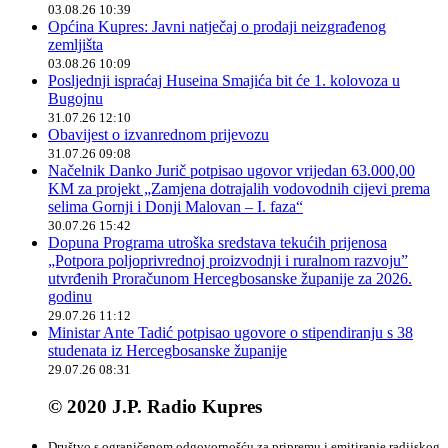
03.08.26 10:39
Općina Kupres: Javni natječaj o prodaji neizgrađenog
zemljišta
03.08.26 10:09
Posljednji ispraćaj Huseina Smajića bit će 1. kolovoza u
Bugojnu
31.07.26 12:10
Obavijest o izvanrednom prijevozu
31.07.26 09:08
Načelnik Danko Jurič potpisao ugovor vrijedan 63.000,00
KM za projekt „Zamjena dotrajalih vodovodnih cijevi prema
selima Gornji i Donji Malovan – I. faza“
30.07.26 15:42
Dopuna Programa utroška sredstava tekućih prijenosa
„Potpora poljoprivrednoj proizvodnji i ruralnom razvoju”
utvrđenih Proračunom Hercegbosanske županije za 2026.
godinu
29.07.26 11:12
Ministar Ante Tadić potpisao ugovore o stipendiranju s 38
studenata iz Hercegbosanske županije
29.07.26 08:31
© 2020 J.P. Radio Kupres
Društvo s ograničenom odgovornošću za pripremu i emitiranje radijskog