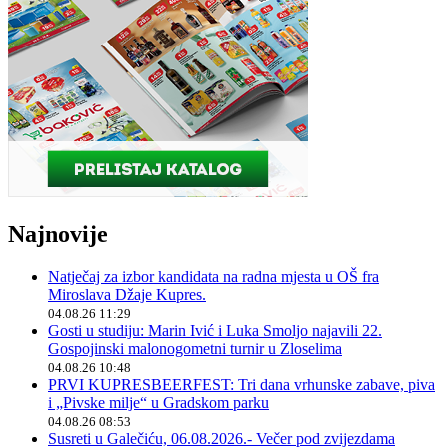
Najnovije
Natječaj za izbor kandidata na radna mjesta u OŠ fra
Miroslava Džaje Kupres.
04.08.26 11:29
Gosti u studiju: Marin Ivić i Luka Smoljo najavili 22.
Gospojinski malonogometni turnir u Zloselima
04.08.26 10:48
PRVI KUPRESBEERFEST: Tri dana vrhunske zabave, piva
i „Pivske milje“ u Gradskom parku
04.08.26 08:53
Susreti u Galečiću, 06.08.2026.- Večer pod zvijezdama