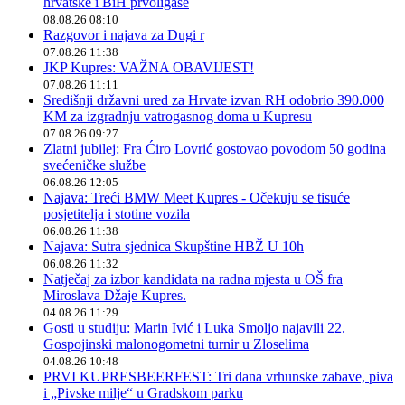
hrvatske i BiH prvoligaše
08.08.26 08:10
Razgovor i najava za Dugi r
07.08.26 11:38
JKP Kupres: VAŽNA OBAVIJEST!
07.08.26 11:11
Središnji državni ured za Hrvate izvan RH odobrio 390.000
KM za izgradnju vatrogasnog doma u Kupresu
07.08.26 09:27
Zlatni jubilej: Fra Ćiro Lovrić gostovao povodom 50 godina
svećeničke službe
06.08.26 12:05
Najava: Treći BMW Meet Kupres - Očekuju se tisuće
posjetitelja i stotine vozila
06.08.26 11:38
Najava: Sutra sjednica Skupštine HBŽ U 10h
06.08.26 11:32
Natječaj za izbor kandidata na radna mjesta u OŠ fra
Miroslava Džaje Kupres.
04.08.26 11:29
Gosti u studiju: Marin Ivić i Luka Smoljo najavili 22.
Gospojinski malonogometni turnir u Zloselima
04.08.26 10:48
PRVI KUPRESBEERFEST: Tri dana vrhunske zabave, piva
i „Pivske milje“ u Gradskom parku