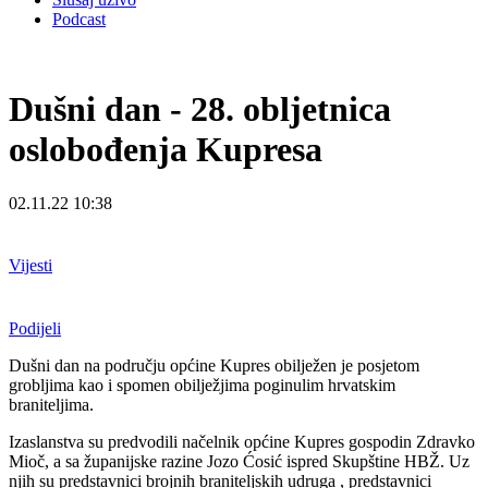
Podcast
Dušni dan - 28. obljetnica
oslobođenja Kupresa
02.11.22 10:38
Vijesti
Podijeli
Dušni dan na području općine Kupres obilježen je posjetom
grobljima kao i spomen obilježjima poginulim hrvatskim
braniteljima.
Izaslanstva su predvodili načelnik općine Kupres gospodin Zdravko
Mioč, a sa županijske razine Jozo Ćosić ispred Skupštine HBŽ. Uz
njih su predstavnici brojnih braniteljskih udruga , predstavnici