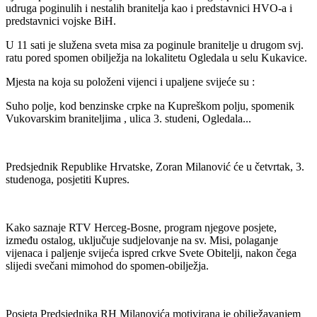
udruga poginulih i nestalih branitelja kao i predstavnici HVO-a i
predstavnici vojske BiH.
U 11 sati je služena sveta misa za poginule branitelje u drugom svj.
ratu pored spomen obilježja na lokalitetu Ogledala u selu Kukavice.
Mjesta na koja su položeni vijenci i upaljene svijeće su :
Suho polje, kod benzinske crpke na Kupreškom polju, spomenik
Vukovarskim braniteljima , ulica 3. studeni, Ogledala...
Predsjednik Republike Hrvatske, Zoran Milanović će u četvrtak, 3.
studenoga, posjetiti Kupres.
Kako saznaje RTV Herceg-Bosne, program njegove posjete,
između ostalog, uključuje sudjelovanje na sv. Misi, polaganje
vijenaca i paljenje svijeća ispred crkve Svete Obitelji, nakon čega
slijedi svečani mimohod do spomen-obilježja.
Posjeta Predsjednika RH Milanovića motivirana je obilježavanjem