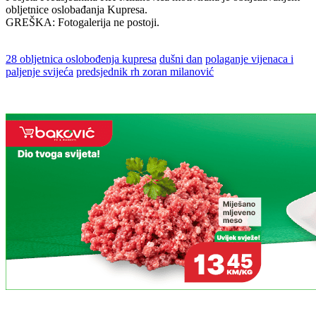
obljetnice oslobađanja Kupresa.
GREŠKA: Fotogalerija ne postoji.
28 obljetnica oslobođenja kupresa
dušni dan
polaganje vijenaca i
paljenje svijeća
predsjednik rh zoran milanović