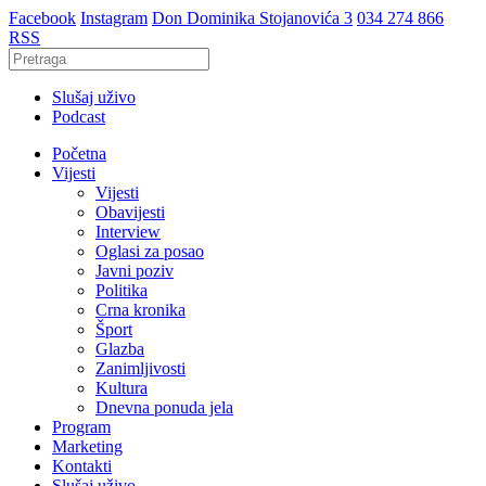
Facebook
Instagram
Don Dominika Stojanovića 3
034 274 866
RSS
Slušaj uživo
Podcast
Početna
Vijesti
Vijesti
Obavijesti
Interview
Oglasi za posao
Javni poziv
Politika
Crna kronika
Šport
Glazba
Zanimljivosti
Kultura
Dnevna ponuda jela
Program
Marketing
Kontakti
Slušaj uživo