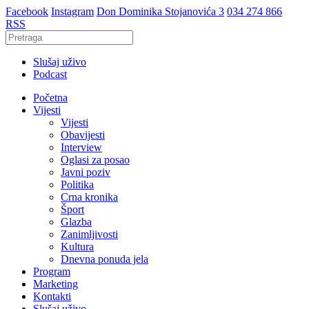
Facebook
Instagram
Don Dominika Stojanovića 3
034 274 866
RSS
Slušaj uživo
Podcast
Početna
Vijesti
Vijesti
Obavijesti
Interview
Oglasi za posao
Javni poziv
Politika
Crna kronika
Šport
Glazba
Zanimljivosti
Kultura
Dnevna ponuda jela
Program
Marketing
Kontakti
Slušaj uživo