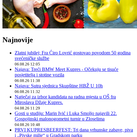
Najnovije
Zlatni jubilej: Fra Ćiro Lovrić gostovao povodom 50 godina
svećeničke službe
06.08.26 12:05
Najava: Treći BMW Meet Kupres - Očekuju se tisuće
posjetitelja i stotine vozila
06.08.26 11:38
Najava: Sutra sjednica Skupštine HBŽ U 10h
06.08.26 11:32
Natječaj za izbor kandidata na radna mjesta u OŠ fra
Miroslava Džaje Kupres.
04.08.26 11:29
Gosti u studiju: Marin Ivić i Luka Smoljo najavili 22.
Gospojinski malonogometni turnir u Zloselima
04.08.26 10:48
PRVI KUPRESBEERFEST: Tri dana vrhunske zabave, piva
i „Pivske milje“ u Gradskom parku