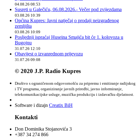
04.08.26 08:53
Susreti u Galečiću, 06.08.2026.- Večer pod zvijezdama
03.08.26 10:39
Općina Kupres: Javni natječaj o prodaji neizgrađenog
zemljišta
03.08.26 10:09
Posljednji ispraćaj Huseina Smajića bit će 1. kolovoza u
Bugojnu
31.07.26 12:10
Obavijest o izvanrednom prijevozu
31.07.26 09:08
© 2020 J.P. Radio Kupres
Društvo s ograničenom odgovornošću za pripremu i emitiranje radijskog
i TV programa, organiziranje javnih priredbi, javno informiranje,
telekomunikacijske usluge, muzička produkciju i izdavačku djelatnost.
Software i dizajn
Creatix BiH
Kontakti
Don Dominika Stojanovića 3
+387 34 274 866