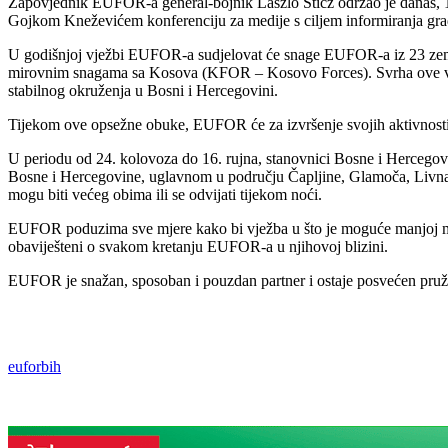
Zapovjednik EUFOR-a general-bojnik László Sticz održao je danas,
Gojkom Kneževićem konferenciju za medije s ciljem informiranja gr
U godišnjoj vježbi EUFOR-a sudjelovat će snage EUFOR-a iz 23 zeml
mirovnim snagama sa Kosova (KFOR – Kosovo Forces). Svrha ove vje
stabilnog okruženja u Bosni i Hercegovini.
Tijekom ove opsežne obuke, EUFOR će za izvršenje svojih aktivnosti 
U periodu od 24. kolovoza do 16. rujna, stanovnici Bosne i Hercegovin
Bosne i Hercegovine, uglavnom u području Čapljine, Glamoča, Livna, O
mogu biti većeg obima ili se odvijati tijekom noći.
EUFOR poduzima sve mjere kako bi vježba u što je moguće manjoj mjeri
obaviješteni o svakom kretanju EUFOR-a u njihovoj blizini.
EUFOR je snažan, sposoban i pouzdan partner i ostaje posvećen pruž
euforbih