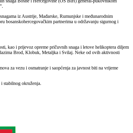
anih snaga Bosne i Hercegovine (OS BiH) general-pukovnikom
”.
m snagama iz Austrije, Mađarske, Rumunjske i međunarodnim
ru bosanskohercegovačkim partnerima u održavanju sigurnog i
ti, kao i prijevoz opreme pričuvnih snaga i letove helikoptera diljem
lazima Brod, Klobuk, Metaljka i Svilaj. Neke od ovih aktivnosti
ova za vezu i osmatranje i saopćenja za javnost biti na vrijeme
i stabilnog okruženja.