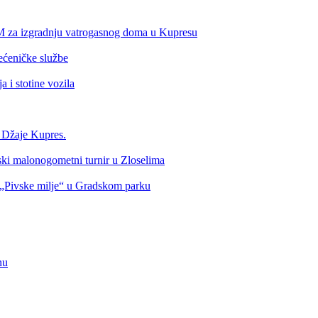
KM za izgradnju vatrogasnog doma u Kupresu
ećeničke službe
 i stotine vozila
a Džaje Kupres.
nski malonogometni turnir u Zloselima
Pivske milje“ u Gradskom parku
nu