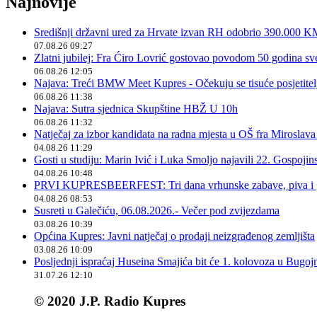
Najnovije
Središnji državni ured za Hrvate izvan RH odobrio 390.000 
07.08.26 09:27
Zlatni jubilej: Fra Ćiro Lovrić gostovao povodom 50 godina sv
06.08.26 12:05
Najava: Treći BMW Meet Kupres - Očekuju se tisuće posjetitelja
06.08.26 11:38
Najava: Sutra sjednica Skupštine HBŽ U 10h
06.08.26 11:32
Natječaj za izbor kandidata na radna mjesta u OŠ fra Miroslav
04.08.26 11:29
Gosti u studiju: Marin Ivić i Luka Smoljo najavili 22. Gospoji
04.08.26 10:48
PRVI KUPRESBEERFEST: Tri dana vrhunske zabave, piva i „
04.08.26 08:53
Susreti u Galečiću, 06.08.2026.- Večer pod zvijezdama
03.08.26 10:39
Općina Kupres: Javni natječaj o prodaji neizgrađenog zemljišta
03.08.26 10:09
Posljednji ispraćaj Huseina Smajića bit će 1. kolovoza u Bugoj
31.07.26 12:10
© 2020 J.P. Radio Kupres