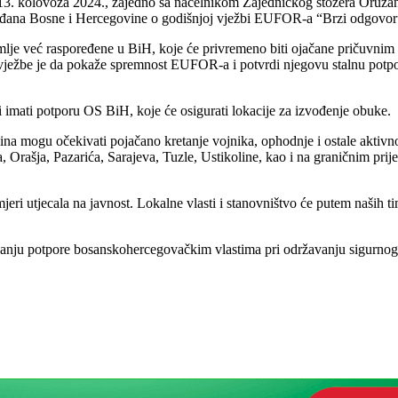
 13. kolovoza 2024., zajedno sa načelnikom Zajedničkog stožera Oruž
ađana Bosne i Hercegovine o godišnjoj vježbi EUFOR-a “Brzi odgovor
je već raspoređene u BiH, koje će privremeno biti ojačane pričuvni
žbe je da pokaže spremnost EUFOR-a i potvrdi njegovu stalnu potpo
imati potporu OS BiH, koje će osigurati lokacije za izvođenje obuke.
a mogu očekivati pojačano kretanje vojnika, ophodnje i ostale aktivnos
rašja, Pazarića, Sarajeva, Tuzle, Ustikoline, kao i na graničnim prije
 utjecala na javnost. Lokalne vlasti i stanovništvo će putem naših tim
anju potpore bosanskohercegovačkim vlastima pri održavanju sigurnog 