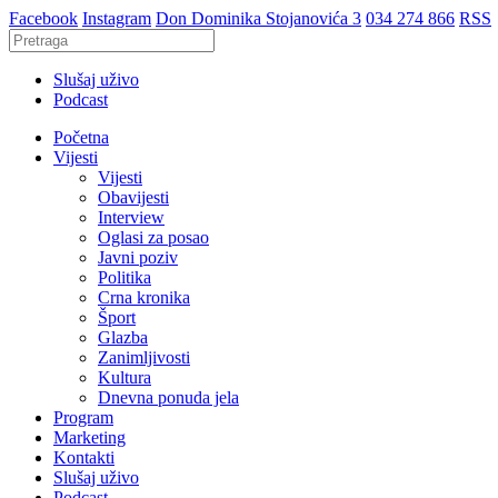
Facebook
Instagram
Don Dominika Stojanovića 3
034 274 866
RSS
Slušaj uživo
Podcast
Početna
Vijesti
Vijesti
Obavijesti
Interview
Oglasi za posao
Javni poziv
Politika
Crna kronika
Šport
Glazba
Zanimljivosti
Kultura
Dnevna ponuda jela
Program
Marketing
Kontakti
Slušaj uživo
Podcast