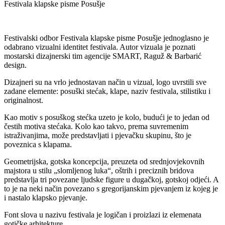
Festivala klapske pisme Posušje
Festivalski odbor Festivala klapske pisme Posušje jednoglasno je
odabrano vizualni identitet festivala. Autor vizuala je poznati
mostarski dizajnerski tim agencije SMART, Raguž & Barbarić
design.
Dizajneri su na vrlo jednostavan način u vizual, logo uvrstili sve
zadane elemente: posuški stećak, klape, naziv festivala, stilistiku i
originalnost.
Kao motiv s posuškog stećka uzeto je kolo, budući je to jedan od
čestih motiva stećaka. Kolo kao takvo, prema suvremenim
istraživanjima, može predstavljati i pjevačku skupinu, što je
poveznica s klapama.
Geometrijska, gotska koncepcija, preuzeta od srednjovjekovnih
majstora u stilu „slomljenog luka“, oštrih i preciznih bridova
predstavlja tri povezane ljudske figure u dugačkoj, gotskoj odjeći. A
to je na neki način povezano s gregorijanskim pjevanjem iz kojeg je
i nastalo klapsko pjevanje.
Font slova u nazivu festivala je logičan i proizlazi iz elemenata
gotičke arhitekture.