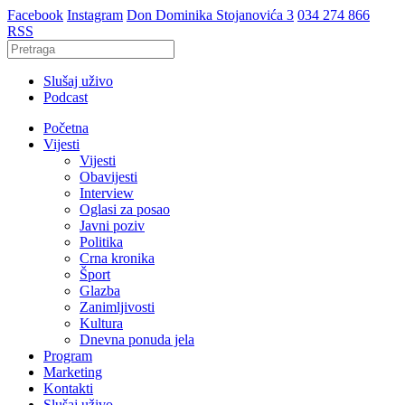
Facebook
Instagram
Don Dominika Stojanovića 3
034 274 866
RSS
Slušaj uživo
Podcast
Početna
Vijesti
Vijesti
Obavijesti
Interview
Oglasi za posao
Javni poziv
Politika
Crna kronika
Šport
Glazba
Zanimljivosti
Kultura
Dnevna ponuda jela
Program
Marketing
Kontakti
Slušaj uživo