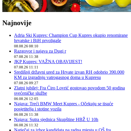
Najnovije
Adria Ski Kupres: Champion Cup Kupres okupio renomirane
hrvatske i BiH prvoligaše
08.08.26 08:10
Razgovor i najava za Dugi r
07.08.26 11:38
JKP Kupres: VAŽNA OBAVIJEST!
07.08.26 11:11
Središnji državni ured za Hrvate izvan RH odobrio 390.000
KM za izgradnju vatrogasnog doma u Kupresu
07.08.26 09:27
Zlatni jubilej: Fra Ćiro Lovrić gostovao povodom 50 godina
svećeničke službe
06.08.26 12:05
Najava: Treći BMW Meet Kupres - Očekuju se tisuće
posjetitelja i stotine vozila
06.08.26 11:38
Najava: Sutra sjednica Skupštine HBŽ U 10h
06.08.26 11:32
Natječaj za izbor kandidata na radna mjesta u OŠ fra