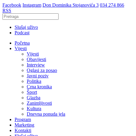
Facebook
Instagram
Don Dominika Stojanovića 3
034 274 866
RSS
Slušaj uživo
Podcast
Početna
Vijesti
Vijesti
Obavijesti
Interview
Oglasi za posao
Javni poziv
Politika
Crna kronika
Šport
Glazba
Zanimljivosti
Kultura
Dnevna ponuda jela
Program
Marketing
Kontakti
Slušaj uživo