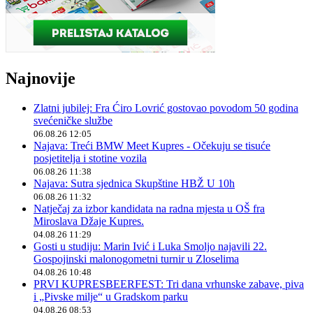
Najnovije
Zlatni jubilej: Fra Ćiro Lovrić gostovao povodom 50 godina
svećeničke službe
06.08.26 12:05
Najava: Treći BMW Meet Kupres - Očekuju se tisuće
posjetitelja i stotine vozila
06.08.26 11:38
Najava: Sutra sjednica Skupštine HBŽ U 10h
06.08.26 11:32
Natječaj za izbor kandidata na radna mjesta u OŠ fra
Miroslava Džaje Kupres.
04.08.26 11:29
Gosti u studiju: Marin Ivić i Luka Smoljo najavili 22.
Gospojinski malonogometni turnir u Zloselima
04.08.26 10:48
PRVI KUPRESBEERFEST: Tri dana vrhunske zabave, piva
i „Pivske milje“ u Gradskom parku
04.08.26 08:53