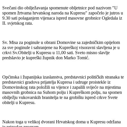
Svečani dio obilježavanja spomenute obljetnice pod nazivom "U
spomen žrtvama hrvatskog naroda na Kupresu" započelo je jutros u
9.30 sati polaganjem vijenaca ispred masovne grobnice Ogledala iz
II. svjetskog rata.
Sv. Misa za poginule u obrani Domovine sa zajedničkim opijelom
za sve poginule i sahranjene na Kupreškoj visoravni slavljena je u
crkvi Sv.Obitelji u Kupresu u 11,00 sati. Sveto misno slavlje
predslavio je kupreški župnik don Marko Tomić.
Općinska i županijska izaslanstva, predstavnici političkih stranaka te
predstavnici gradova prijatelja Kupresa i udruge proistekle iz
Domovinskog rata položili su vijence i zapalili svijeće na mjestima
masovnih grobnica na Suhom polju i Kupreškom polju, na spomen
obilježju vukovarskih branitelja te na grobištu ispred crkve Svete
obitelji u Kupresu.
Nakon toga u velikoj dvorani Hrvatskog doma u Kupresu održana
je prigodan program.