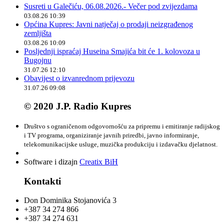
Susreti u Galečiću, 06.08.2026.- Večer pod zvijezdama
03.08.26 10:39
Općina Kupres: Javni natječaj o prodaji neizgrađenog
zemljišta
03.08.26 10:09
Posljednji ispraćaj Huseina Smajića bit će 1. kolovoza u
Bugojnu
31.07.26 12:10
Obavijest o izvanrednom prijevozu
31.07.26 09:08
© 2020 J.P. Radio Kupres
Društvo s ograničenom odgovornošću za pripremu i emitiranje radijskog
i TV programa, organiziranje javnih priredbi, javno informiranje,
telekomunikacijske usluge, muzička produkciju i izdavačku djelatnost.
Software i dizajn
Creatix BiH
Kontakti
Don Dominika Stojanovića 3
+387 34 274 866
+387 34 274 631