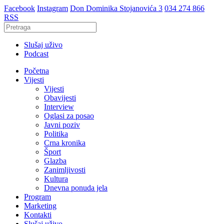
Facebook
Instagram
Don Dominika Stojanovića 3
034 274 866
RSS
Slušaj uživo
Podcast
Početna
Vijesti
Vijesti
Obavijesti
Interview
Oglasi za posao
Javni poziv
Politika
Crna kronika
Šport
Glazba
Zanimljivosti
Kultura
Dnevna ponuda jela
Program
Marketing
Kontakti
Slušaj uživo