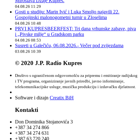
Miroslava Džaje Kupres.
04.08.26 11:29
Gosti u studiju: Marin Ivić i Luka Smoljo najavili 22.
Gospojinski malonogometni turnir u Zloselima
04.08.26 10:48
PRVI KUPRESBEERFEST: Tri dana vrhunske zabave, piva
i „Pivske milje“ u Gradskom parku
04.08.26 08:53
Susreti u Galečiću, 06.08.2026.- Večer pod zvijezdama
03.08.26 10:39
© 2020 J.P. Radio Kupres
Društvo s ograničenom odgovornošću za pripremu i emitiranje radijskog
i TV programa, organiziranje javnih priredbi, javno informiranje,
telekomunikacijske usluge, muzička produkciju i izdavačku djelatnost.
Software i dizajn
Creatix BiH
Kontakti
Don Dominika Stojanovića 3
+387 34 274 866
+387 34 274 631
+387 63 720 240