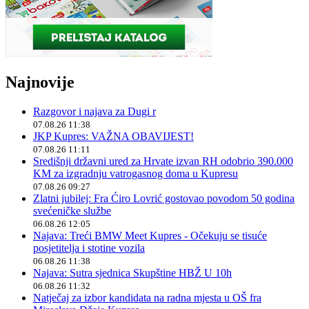
Najnovije
Razgovor i najava za Dugi r
07.08.26 11:38
JKP Kupres: VAŽNA OBAVIJEST!
07.08.26 11:11
Središnji državni ured za Hrvate izvan RH odobrio 390.000
KM za izgradnju vatrogasnog doma u Kupresu
07.08.26 09:27
Zlatni jubilej: Fra Ćiro Lovrić gostovao povodom 50 godina
svećeničke službe
06.08.26 12:05
Najava: Treći BMW Meet Kupres - Očekuju se tisuće
posjetitelja i stotine vozila
06.08.26 11:38
Najava: Sutra sjednica Skupštine HBŽ U 10h
06.08.26 11:32
Natječaj za izbor kandidata na radna mjesta u OŠ fra