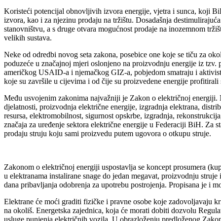
Koristeći potencijal obnovljivih izvora energije, vjetra i sunca, koji
izvora, kao i za njezinu prodaju na tržištu. Dosadašnja destimuliraju
stanovništvu, a s druge otvara mogućnost prodaje na inozemnom tržiš
velikih sustava.
Neke od odredbi novog seta zakona, posebice one koje se tiču za okol
poduzeće u značajnoj mjeri oslonjeno na proizvodnju energije iz tzv. 
američkog USAID-a i njemačkog GIZ-a, pobjedom smatraju i aktivisti za
koje su završile u cijevima i od čije su proizvedene energije profitiral
Među usvojenim zakonima najvažniji je Zakon o električnoj energiji. Nj
djelatnosti, proizvodnja električne energije, izgradnja elektrana, distr
resursa, elektromobilnost, sigurnost opskrbe, izgradnja, rekonstrukcija
značaja za uređenje sektora električne energije u Federaciji BiH. Za 
prodaju struju koju sami proizvedu putem ugovora o otkupu struje.
Zakonom o električnoj energiji uspostavlja se koncept prosumera (kup
u elektranama instalirane snage do jedan megavat, proizvodnju struje i
dana pribavljanja odobrenja za upotrebu postrojenja. Propisana je i mo
Elektrane će moći graditi fizičke i pravne osobe koje zadovoljavaju kri
na okoliš. Energetska zajednica, koja će morati dobiti dozvolu Regulat
usluge punjenja električnih vozila. U obrazloženju predloženog Zakona 