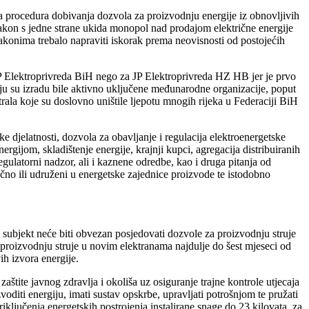
ana procedura dobivanja dozvola za proizvodnju energije iz obnovljivih
zakon s jedne strane ukida monopol nad prodajom električne energije
konima trebalo napraviti iskorak prema neovisnosti od postojećih
 JP Elektroprivreda BiH nego za JP Elektroprivreda HZ HB jer je prvo
čiju su izradu bile aktivno uključene međunarodne organizacije, poput
rala koje su doslovno uništile ljepotu mnogih rijeka u Federaciji BiH
e djelatnosti, dozvola za obavljanje i regulacija elektroenergetske
ergijom, skladištenje energije, krajnji kupci, agregacija distribuiranih
egulatorni nadzor, ali i kaznene odredbe, kao i druga pitanja od
čno ili udruženi u energetske zajednice proizvode te istodobno
subjekt neće biti obvezan posjedovati dozvole za proizvodnju struje
i proizvodnju struje u novim elektranama najdulje do šest mjeseci od
ih izvora energije.
aštite javnog zdravlja i okoliša uz osiguranje trajne kontrole utjecaja
oditi energiju, imati sustav opskrbe, upravljati potrošnjom te pružati
iključenja energetskih postrojenja instalirane snage do 23 kilovata, za