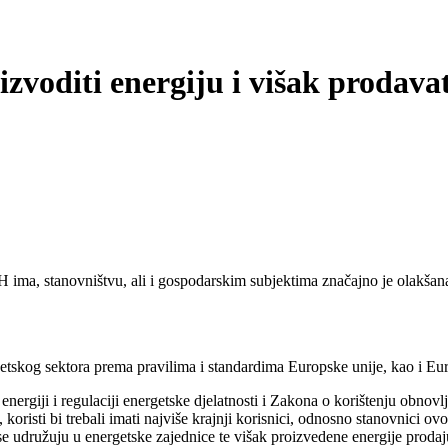
voditi energiju i višak prodavati
 BiH ima, stanovništvu, ali i gospodarskim subjektima značajno je olakš
etskog sektora prema pravilima i standardima Europske unije, kao i Euro
ergiji i regulaciji energetske djelatnosti i Zakona o korištenju obnovlj
sti bi trebali imati najviše krajnji korisnici, odnosno stanovnici ovog e
e udružuju u energetske zajednice te višak proizvedene energije prodaju