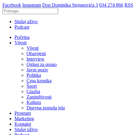
Facebook
Instagram
Don Dominika Stojanovića 3
034 274 866
RSS
Slušaj uživo
Podcast
Početna
Vijesti
Vijesti
Obavijesti
Interview
Oglasi za posao
Javni poziv
Politika
Crna kronika
Šport
Glazba
Zanimljivosti
Kultura
Dnevna ponuda jela
Program
Marketing
Kontakti
Slušaj uživo
Podcast