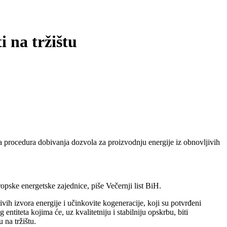
 na tržištu
ana procedura dobivanja dozvola za proizvodnju energije iz obnovljivih
pske energetske zajednice, piše Večernji list BiH.
ivih izvora energije i učinkovite kogeneracije, koji su potvrđeni
ntiteta kojima će, uz kvalitetniju i stabilniju opskrbu, biti
 na tržištu.