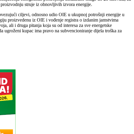
 proizvodnju struje iz obnovljivih izvora energije.
bvezujući ciljevi, odnosno udio OIE u ukupnoj potrošnji energije u
nergiju proizvedenu iz OIE i vođenje registra o izdanim jamstvima
oja, ali i druga pitanja koja su od interesa za sve energetske
a da ugroženi kupac ima pravo na subvencioniranje dijela troška za