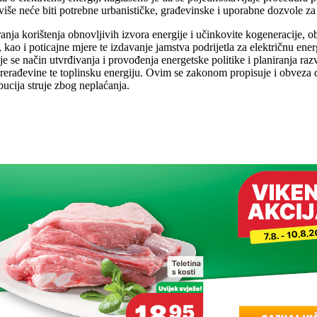
e više neće biti potrebne urbanističke, građevinske i uporabne dozvole za
ja korištenja obnovljivih izvora energije i učinkovite kogeneracije, o
a, kao i poticajne mjere te izdavanje jamstva podrijetla za električnu e
je se način utvrđivanja i provođenja energetske politike i planiranja razv
tne prerađevine te toplinsku energiju. Ovim se zakonom propisuje i obvez
bucija struje zbog neplaćanja.