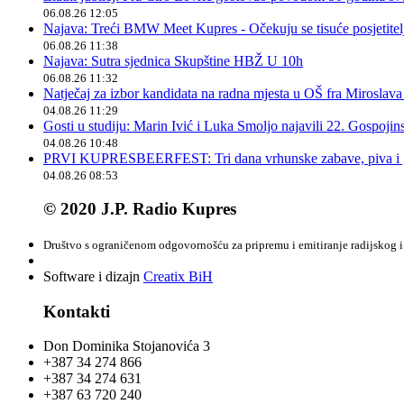
06.08.26 12:05
Najava: Treći BMW Meet Kupres - Očekuju se tisuće posjetitelja
06.08.26 11:38
Najava: Sutra sjednica Skupštine HBŽ U 10h
06.08.26 11:32
Natječaj za izbor kandidata na radna mjesta u OŠ fra Miroslav
04.08.26 11:29
Gosti u studiju: Marin Ivić i Luka Smoljo najavili 22. Gospoji
04.08.26 10:48
PRVI KUPRESBEERFEST: Tri dana vrhunske zabave, piva i „
04.08.26 08:53
© 2020 J.P. Radio Kupres
Društvo s ograničenom odgovornošću za pripremu i emitiranje radijskog i 
Software i dizajn
Creatix BiH
Kontakti
Don Dominika Stojanovića 3
+387 34 274 866
+387 34 274 631
+387 63 720 240