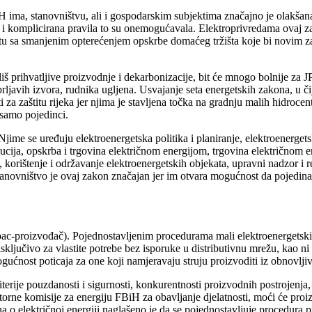
 BiH ima, stanovništvu, ali i gospodarskim subjektima značajno je olakš
ća i komplicirana pravila to su onemogućavala. Elektroprivredama ovaj 
tu sa smanjenim opterećenjem opskrbe domaćeg tržišta koje bi novim za
iš prihvatljive proizvodnje i dekarbonizacije, bit će mnogo bolnije za
prljavih izvora, rudnika ugljena. Usvajanje seta energetskih zakona, u 
 zaštitu rijeka jer njima je stavljena točka na gradnju malih hidrocent
i samo pojedinci.
ime se uređuju elektroenergetska politika i planiranje, elektroenergetsk
ibucija, opskrba i trgovina električnom energijom, trgovina električnom en
, korištenje i održavanje elektroenergetskih objekata, upravni nadzor i r
stanovništvo je ovaj zakon značajan jer im otvara mogućnost da pojedina
ac-proizvođač). Pojednostavljenim procedurama mali elektroenergetski 
sključivo za vlastite potrebe bez isporuke u distributivnu mrežu, kao n
gućnost poticaja za one koji namjeravaju struju proizvoditi iz obnovljiv
terije pouzdanosti i sigurnosti, konkurentnosti proizvodnih postrojenja, z
orne komisije za energiju FBiH za obavljanje djelatnosti, moći će proizv
o električnoj energiji naglašeno je da se pojednostavljuje procedura pr