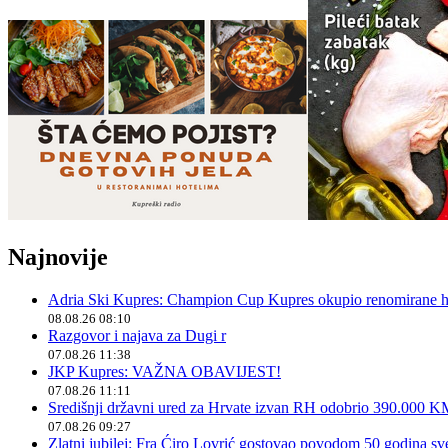
Najnovije
Adria Ski Kupres: Champion Cup Kupres okupio renomirane hr
08.08.26 08:10
Razgovor i najava za Dugi r
07.08.26 11:38
JKP Kupres: VAŽNA OBAVIJEST!
07.08.26 11:11
Središnji državni ured za Hrvate izvan RH odobrio 390.000 
07.08.26 09:27
Zlatni jubilej: Fra Ćiro Lovrić gostovao povodom 50 godina sv