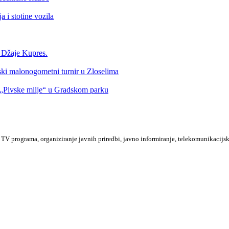
 i stotine vozila
a Džaje Kupres.
nski malonogometni turnir u Zloselima
Pivske milje“ u Gradskom parku
TV programa, organiziranje javnih priredbi, javno informiranje, telekomunikacijsk