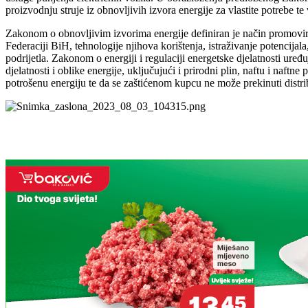
proizvodnju struje iz obnovljivih izvora energije za vlastite potrebe t
Zakonom o obnovljivim izvorima energije definiran je način promoviran
Federaciji BiH, tehnologije njihova korištenja, istraživanje potencijal
podrijetla. Zakonom o energiji i regulaciji energetske djelatnosti uređu
djelatnosti i oblike energije, uključujući i prirodni plin, naftu i naf
potrošenu energiju te da se zaštićenom kupcu ne može prekinuti distri