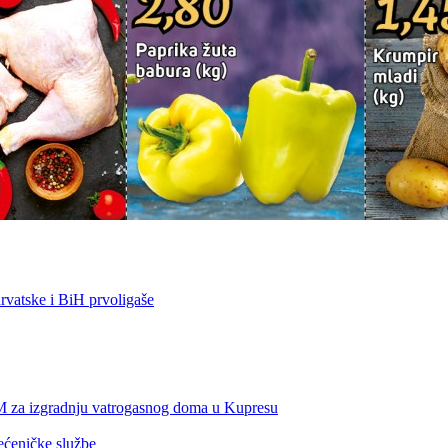
vatske i BiH prvoligaše
KM za izgradnju vatrogasnog doma u Kupresu
ećeničke službe