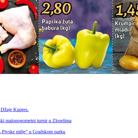
a Džaje Kupres.
nski malonogometni turnir u Zloselima
Pivske milje“ u Gradskom parku