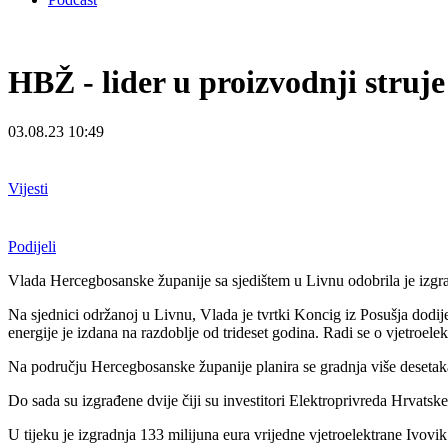
HBŽ - lider u proizvodnji struj
03.08.23 10:49
Vijesti
Podijeli
Vlada Hercegbosanske županije sa sjedištem u Livnu odobrila je izgrad
Na sjednici održanoj u Livnu, Vlada je tvrtki Koncig iz Posušja dodij
energije je izdana na razdoblje od trideset godina. Radi se o vjetroe
Na području Hercegbosanske županije planira se gradnja više desetaka
Do sada su izgrađene dvije čiji su investitori Elektroprivreda Hrvats
U tijeku je izgradnja 133 milijuna eura vrijedne vjetroelektrane Ivo