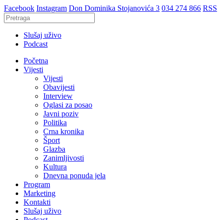
Facebook
Instagram
Don Dominika Stojanovića 3
034 274 866
RSS
Slušaj uživo
Podcast
Početna
Vijesti
Vijesti
Obavijesti
Interview
Oglasi za posao
Javni poziv
Politika
Crna kronika
Šport
Glazba
Zanimljivosti
Kultura
Dnevna ponuda jela
Program
Marketing
Kontakti
Slušaj uživo
Podcast