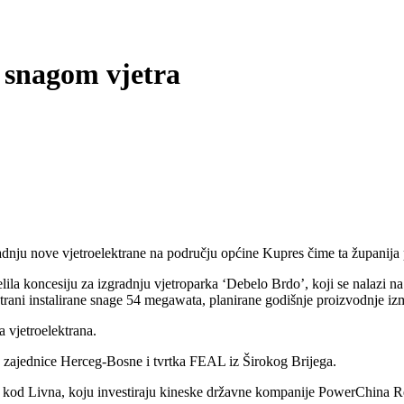
e snagom vjetra
nju nove vjetroelektrane na području općine Kupres čime ta županija pos
elila koncesiju za izgradnju vjetroparka ‘Debelo Brdo’, koji se nalazi 
lektrani instalirane snage 54 megawata, planirane godišnje proizvodnje 
 vjetroelektrana.
ke zajednice Herceg-Bosne i tvrtka FEAL iz Širokog Brijega.
vik kod Livna, koju investiraju kineske državne kompanije PowerChina R