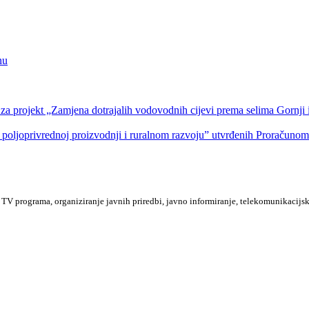
nu
a projekt „Zamjena dotrajalih vodovodnih cijevi prema selima Gornji i
 poljoprivrednoj proizvodnji i ruralnom razvoju” utvrđenih Proračuno
TV programa, organiziranje javnih priredbi, javno informiranje, telekomunikacijsk