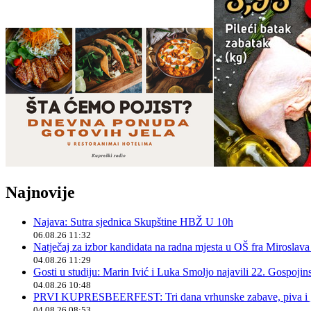
Najnovije
Najava: Sutra sjednica Skupštine HBŽ U 10h
06.08.26 11:32
Natječaj za izbor kandidata na radna mjesta u OŠ fra Miroslav
04.08.26 11:29
Gosti u studiju: Marin Ivić i Luka Smoljo najavili 22. Gospoji
04.08.26 10:48
PRVI KUPRESBEERFEST: Tri dana vrhunske zabave, piva i „
04.08.26 08:53