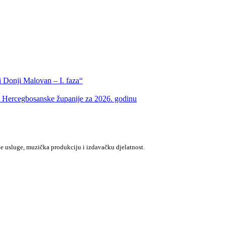
 Donji Malovan – I. faza“
m Hercegbosanske županije za 2026. godinu
e usluge, muzička produkciju i izdavačku djelatnost.