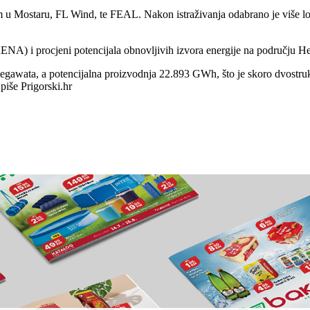
m u Mostaru, FL Wind, te FEAL. Nakon istraživanja odabrano je više l
ENA) i procjeni potencijala obnovljivih izvora energije na području H
 megawata, a potencijalna proizvodnja 22.893 GWh, što je skoro dvostr
piše Prigorski.hr