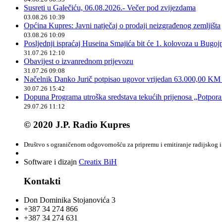
Susreti u Galečiću, 06.08.2026.- Večer pod zvijezdama
03.08.26 10:39
Općina Kupres: Javni natječaj o prodaji neizgrađenog zemljišta
03.08.26 10:09
Posljednji ispraćaj Huseina Smajića bit će 1. kolovoza u Bugoj
31.07.26 12:10
Obavijest o izvanrednom prijevozu
31.07.26 09:08
Načelnik Danko Jurič potpisao ugovor vrijedan 63.000,00 KM z
30.07.26 15:42
Dopuna Programa utroška sredstava tekućih prijenosa „Potpora
29.07.26 11:12
© 2020 J.P. Radio Kupres
Društvo s ograničenom odgovornošću za pripremu i emitiranje radijskog i 
Software i dizajn
Creatix BiH
Kontakti
Don Dominika Stojanovića 3
+387 34 274 866
+387 34 274 631