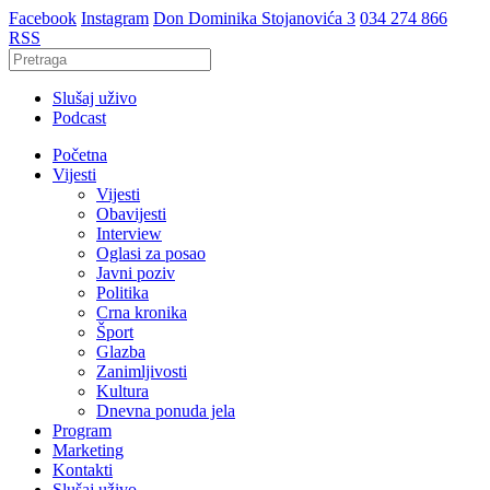
Facebook
Instagram
Don Dominika Stojanovića 3
034 274 866
RSS
Slušaj uživo
Podcast
Početna
Vijesti
Vijesti
Obavijesti
Interview
Oglasi za posao
Javni poziv
Politika
Crna kronika
Šport
Glazba
Zanimljivosti
Kultura
Dnevna ponuda jela
Program
Marketing
Kontakti
Slušaj uživo