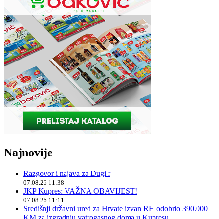
Najnovije
Razgovor i najava za Dugi r
07.08.26 11:38
JKP Kupres: VAŽNA OBAVIJEST!
07.08.26 11:11
Središnji državni ured za Hrvate izvan RH odobrio 390.000
KM za izgradnju vatrogasnog doma u Kupresu