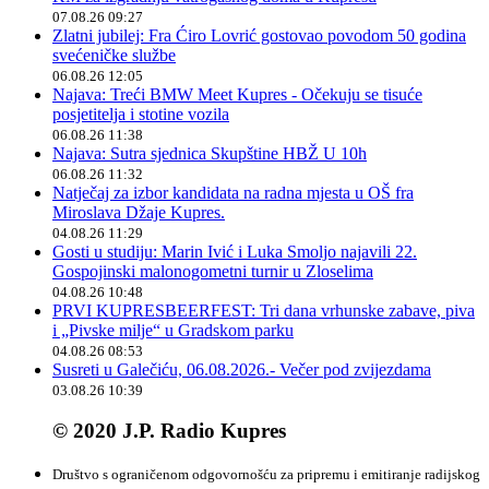
07.08.26 09:27
Zlatni jubilej: Fra Ćiro Lovrić gostovao povodom 50 godina
svećeničke službe
06.08.26 12:05
Najava: Treći BMW Meet Kupres - Očekuju se tisuće
posjetitelja i stotine vozila
06.08.26 11:38
Najava: Sutra sjednica Skupštine HBŽ U 10h
06.08.26 11:32
Natječaj za izbor kandidata na radna mjesta u OŠ fra
Miroslava Džaje Kupres.
04.08.26 11:29
Gosti u studiju: Marin Ivić i Luka Smoljo najavili 22.
Gospojinski malonogometni turnir u Zloselima
04.08.26 10:48
PRVI KUPRESBEERFEST: Tri dana vrhunske zabave, piva
i „Pivske milje“ u Gradskom parku
04.08.26 08:53
Susreti u Galečiću, 06.08.2026.- Večer pod zvijezdama
03.08.26 10:39
© 2020 J.P. Radio Kupres
Društvo s ograničenom odgovornošću za pripremu i emitiranje radijskog