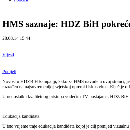
HMS saznaje: HDZ BiH pokreće i
28.08.14 15:44
Vijesti
Podijeli
Novost u HDZBiH kampanji, kako za HMS navode u ovoj stranci, je čin
razrađen na najsuvremenijoj svjetskoj opremi i iskustvima. Riječ je o 
U nedostatku kvalitetnog pristupa vodećim TV postajama, HDZ BiH izrad
Edukacija kandidata
U isto vrijeme traje edukacija kandidata kojoj je cilj prenijeti vizua