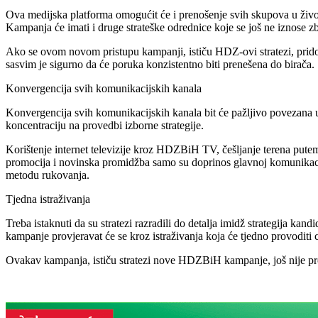
Ova medijska platforma omogućit će i prenošenje svih skupova u živ
Kampanja će imati i druge strateške odrednice koje se još ne iznose 
Ako se ovom novom pristupu kampanji, ističu HDZ-ovi stratezi, pri
sasvim je sigurno da će poruka konzistentno biti prenešena do birača.
Konvergencija svih komunikacijskih kanala
Konvergencija svih komunikacijskih kanala bit će pažljivo povezana 
koncentraciju na provedbi izborne strategije.
Korištenje internet televizije kroz HDZBiH TV, češljanje terena pute
promocija i novinska promidžba samo su doprinos glavnoj komunikacijsk
metodu rukovanja.
Tjedna istraživanja
Treba istaknuti da su stratezi razradili do detalja imidž strategija k
kampanje provjeravat će se kroz istraživanja koja će tjedno provoditi
Ovakav kampanja, ističu stratezi nove HDZBiH kampanje, još nije pr