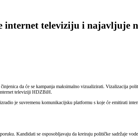
nternet televiziju i najavljuje
jenica da će se kampanja maksimalno vizualizirati. Vizalizacija poli
Internet televiziji HDZBiH.
io je suvremenu komunikacijsku platformu s koje će emitirati internet 
lnu poruku. Kandidati se osposobljavaju da kreiraju političke sadržaje v