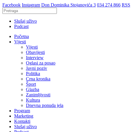
Facebook
Instagram
Don Dominika Stojanovića 3
034 274 866
RSS
Slušaj uživo
Podcast
Početna
Vijesti
Vijesti
Obavijesti
Interview
Oglasi za posao
Javni poziv
Politika
Crna kronika
Šport
Glazba
Zanimljivosti
Kultura
Dnevna ponuda jela
Program
Marketing
Kontakti
Slušaj uživo
Podcast