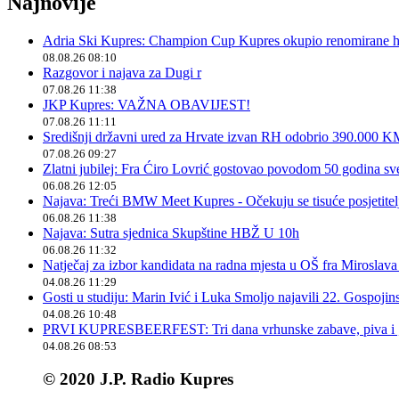
Najnovije
Adria Ski Kupres: Champion Cup Kupres okupio renomirane hr
08.08.26 08:10
Razgovor i najava za Dugi r
07.08.26 11:38
JKP Kupres: VAŽNA OBAVIJEST!
07.08.26 11:11
Središnji državni ured za Hrvate izvan RH odobrio 390.000 
07.08.26 09:27
Zlatni jubilej: Fra Ćiro Lovrić gostovao povodom 50 godina sv
06.08.26 12:05
Najava: Treći BMW Meet Kupres - Očekuju se tisuće posjetitelja
06.08.26 11:38
Najava: Sutra sjednica Skupštine HBŽ U 10h
06.08.26 11:32
Natječaj za izbor kandidata na radna mjesta u OŠ fra Miroslav
04.08.26 11:29
Gosti u studiju: Marin Ivić i Luka Smoljo najavili 22. Gospoji
04.08.26 10:48
PRVI KUPRESBEERFEST: Tri dana vrhunske zabave, piva i „
04.08.26 08:53
© 2020 J.P. Radio Kupres