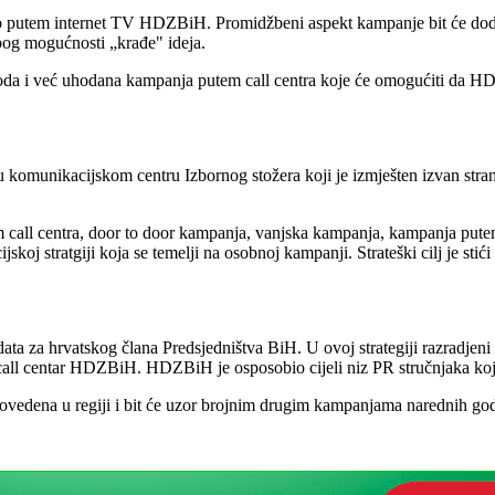
o putem internet TV HDZBiH. Promidžbeni aspekt kampanje bit će dodat
zbog mogućnosti „krađe" ideja.
doda i već uhodana kampanja putem call centra koje će omogućiti da 
u komunikacijskom centru Izbornog stožera koji je izmješten izvan str
m call centra, door to door kampanja, vanjska kampanja, kampanja pute
oj stratgiji koja se temelji na osobnoj kampanji. Strateški cilj je sti
andidata za hrvatskog člana Predsjedništva BiH. U ovoj strategiji razradj
 call centar HDZBiH. HDZBiH je osposobio cijeli niz PR stručnjaka koji
ovedena u regiji i bit će uzor brojnim drugim kampanjama narednih g