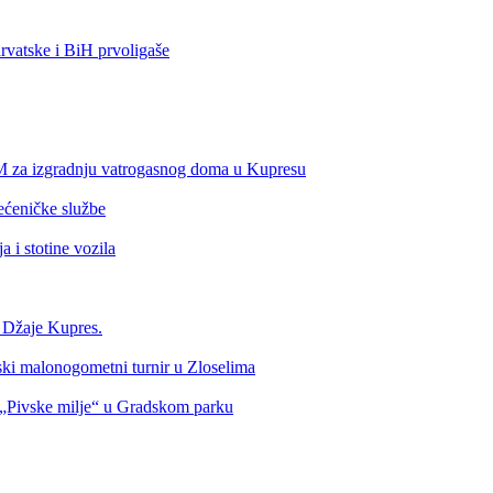
vatske i BiH prvoligaše
KM za izgradnju vatrogasnog doma u Kupresu
ećeničke službe
 i stotine vozila
a Džaje Kupres.
nski malonogometni turnir u Zloselima
Pivske milje“ u Gradskom parku