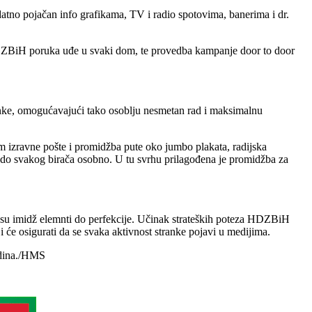
no pojačan info grafikama, TV i radio spotovima, banerima i dr.
HDZBiH poruka uđe u svaki dom, te provedba kampanje door to door
anke, omogućavajući tako osoblju nesmetan rad i maksimalnu
m izravne pošte i promidžba pute oko jumbo plakata, radijska
ći do svakog birača osobno. U tu svrhu prilagođena je promidžba za
eni su imidž elemnti do perfekcije. Učinak strateških poteza HDZBiH
 će osigurati da se svaka aktivnost stranke pojavi u medijima.
odina./HMS