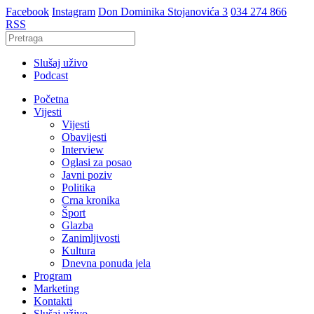
Facebook
Instagram
Don Dominika Stojanovića 3
034 274 866
RSS
Slušaj uživo
Podcast
Početna
Vijesti
Vijesti
Obavijesti
Interview
Oglasi za posao
Javni poziv
Politika
Crna kronika
Šport
Glazba
Zanimljivosti
Kultura
Dnevna ponuda jela
Program
Marketing
Kontakti
Slušaj uživo