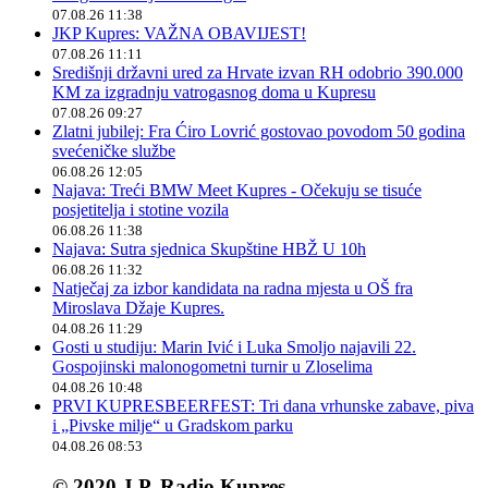
07.08.26 11:38
JKP Kupres: VAŽNA OBAVIJEST!
07.08.26 11:11
Središnji državni ured za Hrvate izvan RH odobrio 390.000
KM za izgradnju vatrogasnog doma u Kupresu
07.08.26 09:27
Zlatni jubilej: Fra Ćiro Lovrić gostovao povodom 50 godina
svećeničke službe
06.08.26 12:05
Najava: Treći BMW Meet Kupres - Očekuju se tisuće
posjetitelja i stotine vozila
06.08.26 11:38
Najava: Sutra sjednica Skupštine HBŽ U 10h
06.08.26 11:32
Natječaj za izbor kandidata na radna mjesta u OŠ fra
Miroslava Džaje Kupres.
04.08.26 11:29
Gosti u studiju: Marin Ivić i Luka Smoljo najavili 22.
Gospojinski malonogometni turnir u Zloselima
04.08.26 10:48
PRVI KUPRESBEERFEST: Tri dana vrhunske zabave, piva
i „Pivske milje“ u Gradskom parku
04.08.26 08:53
© 2020 J.P. Radio Kupres